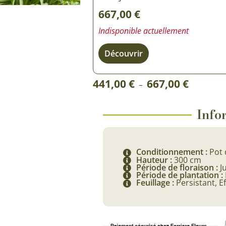
Rosiers à grosses fleurs
667,00
€
Semences
d’Antan
Rosiers parfumés
Indisponible actuellement
Bulbes de
Rosiers grimpants
Découvrir
Bulbes d
Plage
441,00
€
667,00
€
–
de
prix :
Infor
441,00 €
à
Conditionnement :
Pot 
667,00 €
Hauteur :
300 cm
Période de floraison :
J
Période de plantation :
Feuillage :
Persistant, Ef