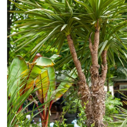
Arbustes de terre de bruyère
Plantes v
Plantes Grimpantes
Plantes v
Arbres fruitiers
Plantes v
Conifères
Plantes v
Plantes méditerranéennes et exotiques
Plantes vi
Rosiers
Plantes vi
remarqua
Plantes vi
Lavande 
Graminé