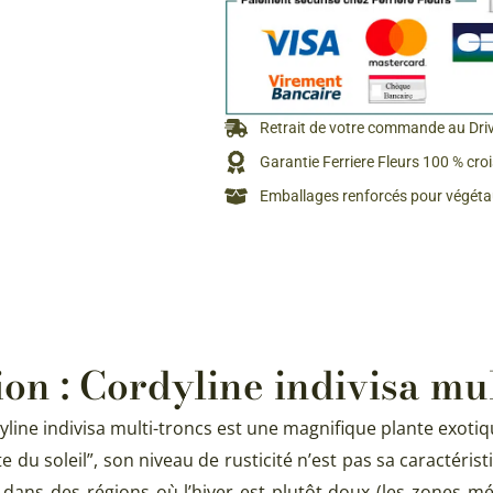
Retrait de votre commande au Dri
Garantie Ferriere Fleurs 100 % cro
Emballages renforcés pour végétau
ion : Cordyline indivisa mul
ordyline indivisa multi-troncs est une magnifique plante exo
du soleil”, son niveau de rusticité n’est pas sa caractérist
vée dans des régions où l’hiver est plutôt doux (les zones