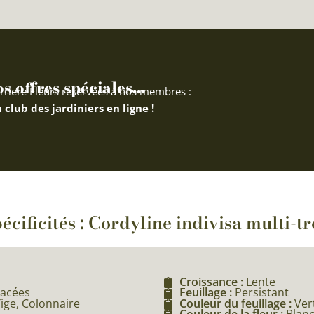
 offres spéciales...
rriere Fleurs réservées à nos membres :
 club des jardiniers en ligne !
écificités : Cordyline indivisa multi-t
Croissance :
Lente
vacées
Feuillage :
Persistant
Tige, Colonnaire
Couleur du feuillage :
Ver
Couleur de la fleur :
Blan