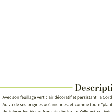
Descript
Avec son feuillage vert clair décoratif et persistant, la C
Au vu de ses origines océaniennes, et comme toute “plante 
de tolérer les hivers français dès lors qu’elle est culti