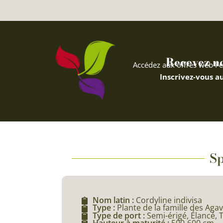
Recevez nos
Accédez aux offres web Fe
Inscrivez-vous au
Sp
Nom latin :
Cordyline indivisa
Type :
Plante de la famille des Aga
Type de port :
Semi-érigé, Élancé, 
Hauteur à maturité :
500-600 cm