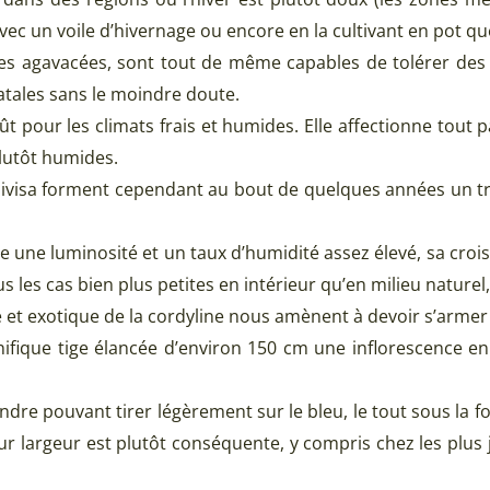
ec un voile d’hivernage ou encore en la cultivant en pot que
 des agavacées, sont tout de même capables de tolérer de
atales sans le moindre doute.
t pour les climats frais et humides. Elle affectionne tout p
lutôt humides.
 indivisa forment cependant au bout de quelques années un 
site une luminosité et un taux d’humidité assez élevé, sa cr
s les cas bien plus petites en intérieur qu’en milieu nature
e et exotique de la cordyline nous amènent à devoir s’armer d
fique tige élancée d’environ 150 cm une inflorescence en é
tendre pouvant tirer légèrement sur le bleu, le tout sous la f
ur largeur est plutôt conséquente, y compris chez les plus 