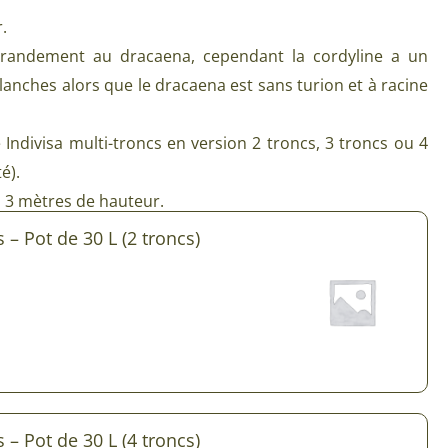
Plantes d’intérieur pour ombre
.
& semences BIO
Plantes pour salle de bain
 grandement au dracaena, cependant la cordyline a un
Potageres en mélange
lanches alors que le dracaena est sans turion et à racine
Plantes de bureau
 pour gazon & prairie
Plantes d’intérieur dépolluantes
Indivisa multi-troncs en version 2 troncs, 3 troncs ou 4
ert & Plantes utiles
Plantes d’intérieur colorées
é).
pour semis de printemps
3 mètres de hauteur.
Plantes tropicales d’intérieur
pour semis d’été
 – Pot de 30 L (2 troncs)
Plantes increvables
pour semis d’automne
 & Graines Spéciales Semis
 & Graines Spéciales petit
 & Graines Spéciales grand
 – Pot de 30 L (4 troncs)