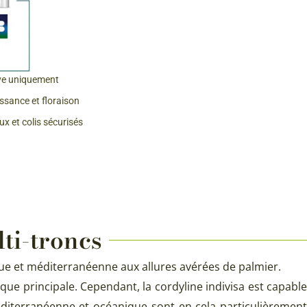
ve uniquement
issance et floraison
x et colis sécurisés
ti-troncs
tique et méditerranéenne aux allures avérées de palmier.
ique principale. Cependant, la cordyline indivisa est capable
 méditerranéenne et océanique sont en cela particulièrement