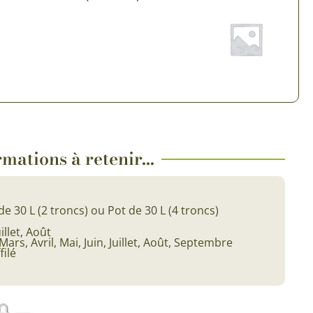
 & Graines Spéciales Fraîcheur
 fleurs de A à Z
u Potager
mations à retenir...
de 30 L (2 troncs) ou Pot de 30 L (4 troncs)
uillet, Août
Mars, Avril, Mai, Juin, Juillet, Août, Septembre
filé