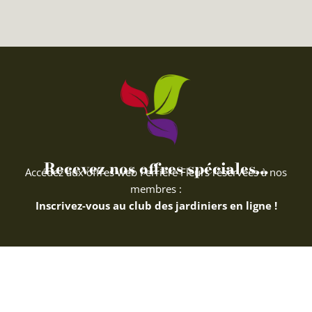
Recevez nos offres spéciales...
Accédez aux offres web Ferriere Fleurs réservées à nos
membres :
Inscrivez-vous au club des jardiniers en ligne !