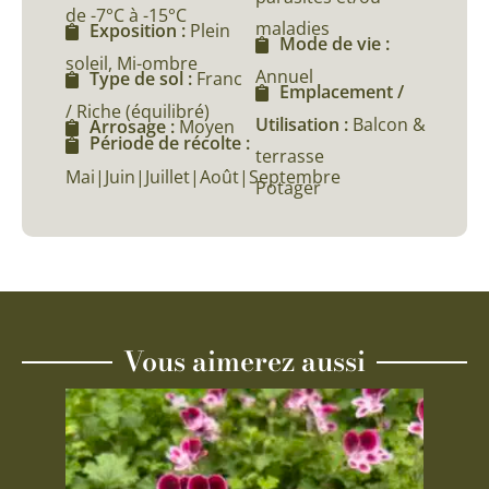
de -7°C à -15°C
maladies
Exposition :
Plein
Mode de vie :
soleil, Mi-ombre
Annuel
Type de sol :
Franc
Emplacement /
/ Riche (équilibré)
Utilisation :
Balcon &
Arrosage :
Moyen
Période de récolte :
terrasse
Mai|Juin|Juillet|Août|Septembre
Potager
Vous aimerez aussi