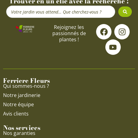
Trouver en un clic avec la recherche !
Search
...
F
Y
I
Rejoignez les
passionnés de
a
o
n
plantes !
c
u
s
e
t
t
b
u
a
o
b
g
o
e
r
Ferriere Fleurs
k
a
Qui sommes-nous ?
m
Notre jardinerie
Notre équipe
Avis clients
Nos services
Nos garanties