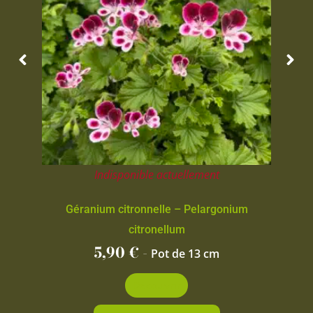
Indisponible actuellement
Géranium citronnelle – Pelargonium
citronellum
5,90
€
-
Pot de 13 cm
Découvrir