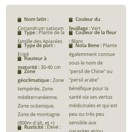
Nom latin :
Couleur du
Coriandrum sativum
feuillage :
Vert
Type :
Plante de la
Couleur de la fleur
famille des Apiacées
:
Blanc
Type de port :
Nota Bene :
Plante
Erigé
égalemment connue
Hauteur à
sous le nom de
maturité :
30-40 cm
"persil de Chine" ou
Zone
"persil arabe"
géoclimatique :
Zone
bénéfique pour la
tempérée, Zone
santé via ses vertus
méditerranéenne,
médicinales et qui est
Zone océanique,
peu ou très peu
Zone de montagne
sensible aux
(800m d'alt, et +)
Rusticité :
Élevé :
parasites et/ou