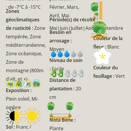
: de -7°C à -15°C
Février, Mars,
Zones
Avril, Mai
géoclimatiques
Période(s) de récolte :
de rusticité :
Zone
Mai|Juin|Juillet|Août|Septembre
Besoin en
tempérée, Zone
Couleur de la
arrosage :
méditerranéenne,
fleur :
Blanc
Moyen
Zone océanique,
Niveau de soin
Zone de
Couleur du
:
Facile
montagne (800m
feuillage :
Vert
d'alt, et +)
Distance de
plantation :
20
Exposition :
cm
Plein soleil, Mi-
ombre
Nota Bene :
Sol :
Franc /
Plante