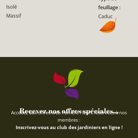
Isolé
feuillage :
Massif
Caduc
Recevez nos offres spéciales...
Accédez aux offres web Ferriere Fleurs réservées à nos
membres :
Inscrivez-vous au club des jardiniers en ligne !