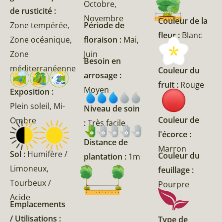
Octobre,
de rusticité :
Novembre
Couleur de la
Zone tempérée,
Période de
fleur :
Blanc
Zone océanique,
floraison :
Mai,
Zone
Juin
Besoin en
méditerranéenne
Couleur du
arrosage :
fruit :
Rouge
Moyen
Exposition :
Plein soleil, Mi-
Niveau de soin
Couleur de
Ombre
:
Très facile
l'écorce :
Distance de
Marron
Sol :
Humifère /
Couleur du
plantation :
1m
Limoneux,
feuillage :
Tourbeux /
Pourpre
Acide
Emplacements
/ Utilisations :
Type de