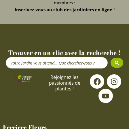
membres :
Inscrivez-vous au club des jardiniers en ligne !
Trouver en un clic avec la recherche !
Search
...
F
Y
I
Rejoignez les
passionnés de
a
o
n
plantes !
c
u
s
e
t
t
b
u
a
o
b
g
o
e
r
Ferriere Fleurs
k
a