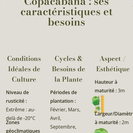
Copacabana : ses
caractéristiques et
besoins
Conditions
Cycles &
Aspect /
Idéales de
Besoins de
Esthétique
Culture
la Plante​
Hauteur à
maturité :
3m
Niveau de
Périodes de
rusticité :
plantation :
Extrême : au-
Février, Mars,
Largeur/Diamètr
delà de -20°C
Avril,
Zones
à maturité :
2m
Septembre,
géoclimatiques