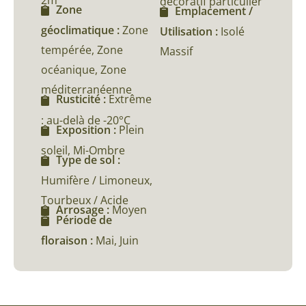
2m
décoratif particulier
Zone
Emplacement /
géoclimatique :
Zone
Utilisation :
Isolé
tempérée, Zone
Massif
océanique, Zone
méditerranéenne
Rusticité :
Extrême
: au-delà de -20°C
Exposition :
Plein
soleil, Mi-Ombre
Type de sol :
Humifère / Limoneux,
Tourbeux / Acide
Arrosage :
Moyen
Période de
floraison :
Mai, Juin