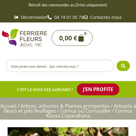
Aller
Retrait des commandes au Drive uniquement.
au
Déconnexion
04 74 01 05 74
Contactez-nous
contenu
0
Panier
0,00
€
Search
...
J’EN PROFITE
C’EST LE MOIS DES AGRUMES !
Accueil
/
Arbres, arbustes & Plantes grimpantes
/
Arbuste à
fleurs et jolis feuillages
/
Cornus ou Cornouiller
/ Cornus
Kousa Copacabana