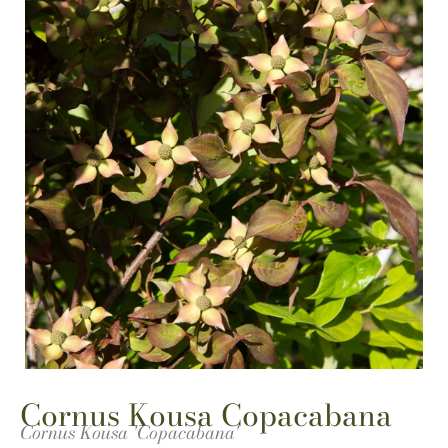
Cornus Kousa Copacabana
Cornus Kousa 'Copacabana'