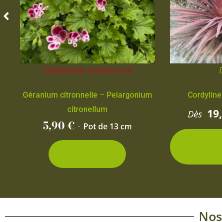
Indisponible actuellement
Géranium citronnelle – Pelargonium
Cordyline
citronellum
19
Dès
5,90
€
-
Pot de 13 cm
2 con
d
Découvrir
Nos