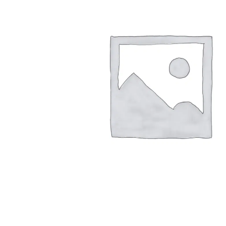
Arbustes de terre de bruyère
Plantes v
Plantes Grimpantes
Plantes v
Arbres fruitiers
Plantes v
Conifères
Plantes v
Plantes méditerranéennes et exotiques
Plantes vi
Rosiers
Plantes vi
remarqua
Plantes vi
Lavande 
Graminé