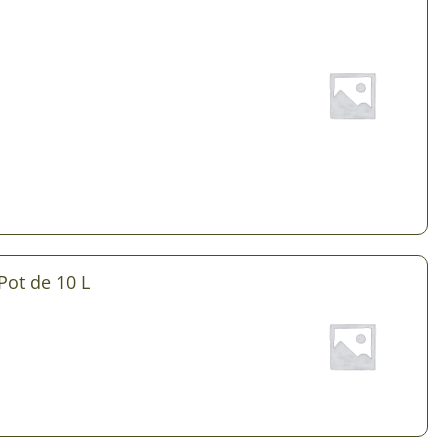
Plantes d’intérieur pour ombre
& semences BIO
Plantes pour salle de bain
Potageres en mélange
Plantes de bureau
 pour gazon & prairie
Plantes d’intérieur dépolluantes
ert & Plantes utiles
Plantes d’intérieur colorées
pour semis de printemps
Plantes tropicales d’intérieur
pour semis d’été
Plantes increvables
pour semis d’automne
Pot de 10 L
 & Graines Spéciales Semis
 & Graines Spéciales petit
 & Graines Spéciales grand