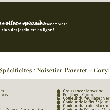
 offres spéciales...
rriere Fleurs réservées à nos membres :
 club des jardiniers en ligne !
Spécificités : Noisetier Pawetet – Cory
et'
Croissance :
Moyenne
ulaceae
Feuillage :
Caduc
Couleur du feuillage :
Ver
Couleur de la fleur :
Jaun
m
Couleur du fruit :
Marron
e, Zone océanique, Zone
Couleur de l'écorce :
Mar