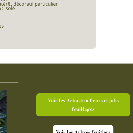
ntérêt décoratif particulier
 :
Isolé
es
Voir les Arbuste à fleurs et jolis
feuillages
Voir les Arbres fruitiers