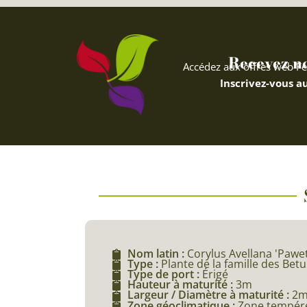
Recevez nos
Accédez aux offres web Fe
Inscrivez-vous au
Nom latin :
Corylus Avellana 'Pawet
Type :
Plante de la famille des Bet
Type de port :
Érigé
Hauteur à maturité :
3m
Largeur / Diamètre à maturité :
2
Zone géoclimatique :
Zone tempéré