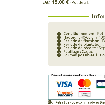
15,00
€
Dès
- Pot de 3 L
Rosiers à grosses fleurs
Semences
d’Antan
Rosiers parfumés
Infor
Bulbes de
Rosiers grimpants
Bulbes d
Conditionnement :
Pot 
Hauteur :
40-60 cm, 10
Période de floraison :
F
Période de plantation :
Période de récolte :
Se
Feuillage :
Caduc
Formes possibles à la
Retrait de votre commande au Dri