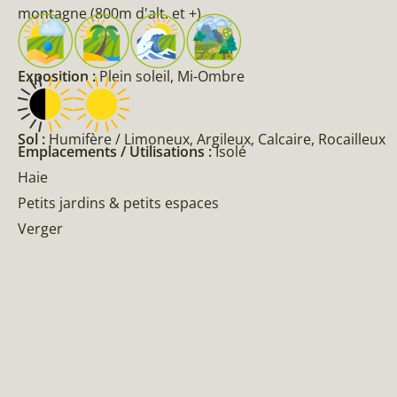
montagne (800m d'alt. et +)
Exposition :
Plein soleil, Mi-Ombre
Sol :
Humifère / Limoneux, Argileux, Calcaire, Rocailleux
Emplacements / Utilisations :
Isolé
Haie
Petits jardins & petits espaces
Verger