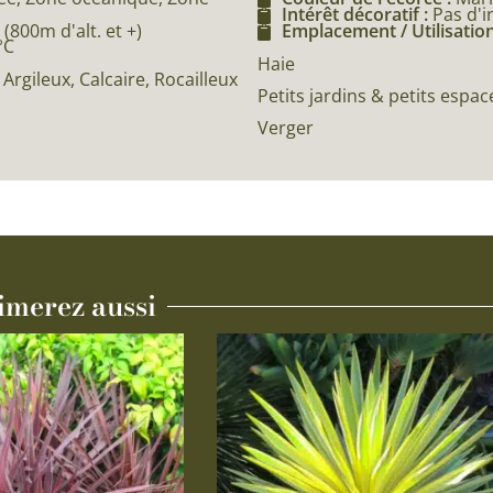
Intérêt décoratif :
Pas d'i
800m d'alt. et +)
Emplacement / Utilisation
°C
Haie
rgileux, Calcaire, Rocailleux
Petits jardins & petits espac
Verger
imerez aussi
Ce
produit
a
plusieurs
variations.