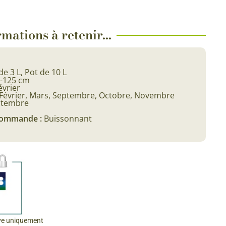
 & Graines Spéciales Fraîcheur
mations à retenir...
 fleurs de A à Z
u Potager
de 3 L, Pot de 10 L
0-125 cm
évrier
Février, Mars, Septembre, Octobre, Novembre
ptembre
 commande :
Buissonnant
ve uniquement