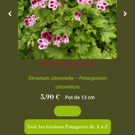
Indisponible actuellement
Géranium citronnelle – Pelargonium
citronellum
5,90
€
-
Pot de 13 cm
Découvrir
Voir les Graines Potageres de A à Z