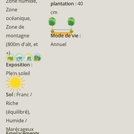
Zone humide,
plantation :
40
Zone
cm
océanique,
Zone de
Mode de vie :
montagne
Annuel
(800m d'alt, et
+)
Exposition :
Plein soleil
Sol :
Franc /
Riche
(équilibré),
Humide /
Marécageux
Emplacements