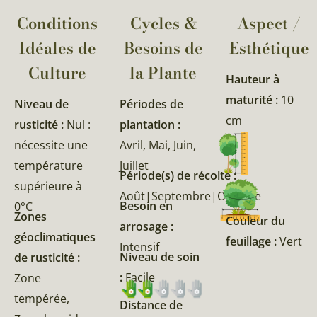
Conditions
Cycles &
Aspect /
Idéales de
Besoins de
Esthétique
Culture
la Plante​
Hauteur à
maturité :
10
Niveau de
Périodes de
cm
rusticité :
Nul :
plantation :
nécessite une
Avril, Mai, Juin,
température
Juillet
Période(s) de récolte :
supérieure à
Août|Septembre|Octobre
Besoin en
0°C
Zones
Couleur du
arrosage :
géoclimatiques
feuillage :
Vert
Intensif
Niveau de soin
de rusticité :
:
Facile
Zone
tempérée,
Distance de