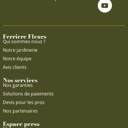
c
u
s
e
t
t
b
u
a
o
b
g
o
e
r
Ferriere Fleurs
k
a
Qui sommes-nous ?
m
Notre jardinerie
Notre équipe
Avis clients
Nos services
Nos garanties
Solutions de paiements
Devis pour les pros
Nos partenaires
Espace perso