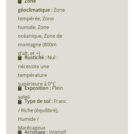
Zone
géoclimatique :
Zone
tempérée, Zone
humide, Zone
océanique, Zone de
montagne (800m
d'alt, et +)
Rusticité :
Nul :
nécessite une
température
supérieure à 0°C
Exposition :
Plein
soleil
Type de sol :
Franc
/ Riche (équilibré),
Humide /
Marécageux
Arrosage :
Intensif