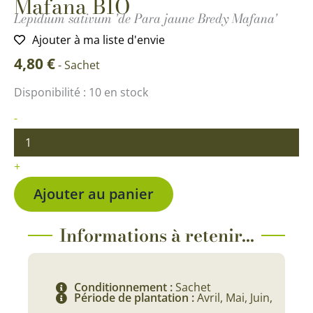
Mafana BIO
Lepidium sativum 'de Para jaune Bredy Mafana'
Ajouter à ma liste d'envie
4,80
€
-
Sachet
quantité
Disponibilité :
10 en stock
de
Cresson
-
de
Para
jaune
+
Bredy
Mafana
Ajouter au panier
BIO
Informations à retenir...
Conditionnement :
Sachet
Période de plantation :
Avril, Mai, Juin,