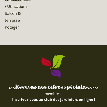
/ Utilisations :
Balcon &
terrasse
Potager
Recevez nos offres spéciales...
Accédez aux offres web Ferriere Fleurs réservées à nos
membres :
Inscrivez-vous au club des jardiniers en ligne !