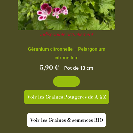
Indisponible actuellement
Géranium citronnelle – Pelargonium
citronellum
5,90
€
-
Pot de 13 cm
Découvrir
Voir les Graines Potageres de A à Z
Voir les Graines & semences BIO