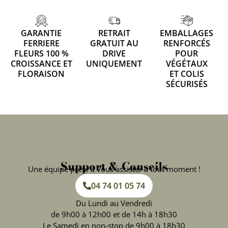
GARANTIE
RETRAIT
EMBALLAGES
FERRIERE
GRATUIT AU
RENFORCÉS
FLEURS 100 %
DRIVE
POUR
CROISSANCE ET
UNIQUEMENT
VÉGÉTAUX
FLORAISON
ET COLIS
SÉCURISÉS
Support & Conseils
Une équipe prête à vous assister à tout moment !
04 74 01 05 74
Du Lundi au Vendredi
de 9h00 à 12h00 et de 14h à 18h30
Le Samedi en non-stop de 9h00 à 18h30