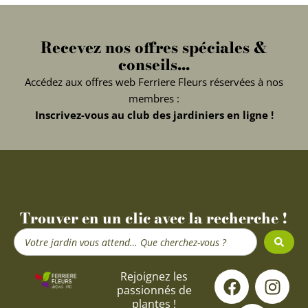
Recevez nos offres spéciales &
conseils...
Accédez aux offres web Ferriere Fleurs réservées à nos
membres :
Inscrivez-vous au club des jardiniers en ligne !
Trouver en un clic avec la recherche !
Search
...
F
Y
I
Rejoignez les
passionnés de
a
o
n
plantes !