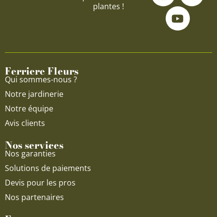
plantes !
c
u
s
e
t
t
b
u
a
o
b
g
o
e
r
Ferriere Fleurs
k
a
Qui sommes-nous ?
m
Notre jardinerie
Notre équipe
Avis clients
Nos services
Nos garanties
Solutions de paiements
Devis pour les pros
Nos partenaires