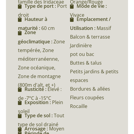
famille des Iridaceae
Orange/Rouge
Type de port :
Port
Mode de vie :
droit
Vivace
Hauteur à
Emplacement /
maturité :
60 cm
Utilisation :
Massif
Zone
Balcon & terrasse
géoclimatique :
Zone
Jardinière
tempérée, Zone
pot ou bac
méditerranéenne,
Buttes & talus
Zone océanique,
Petits jardins & petits
Zone de montagne
espaces
(800m d'alt, et +)
Bordures & allées
Rusticité :
Élevé :
Fleurs coupées
de -7°C à -15°C
Exposition :
Plein
Rocaille
soleil
Type de sol :
Tout
type de sol drainé
Arrosage :
Moyen
Période de