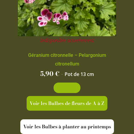
Indisponible actuellement
Géranium citronnelle – Pelargonium
citronellum
5,90
€
-
Pot de 13 cm
Découvrir
Voir les Bulbes de fleurs de A à Z
Voir les Bulbes à planter au printemps