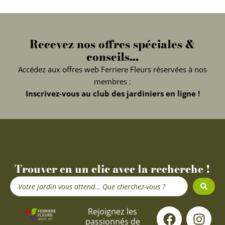
Recevez nos offres spéciales &
conseils...
Accédez aux offres web Ferriere Fleurs réservées à nos
membres :
Inscrivez-vous au club des jardiniers en ligne !
Trouver en un clic avec la recherche !
Search
...
F
Y
I
Rejoignez les
passionnés de
a
o
n