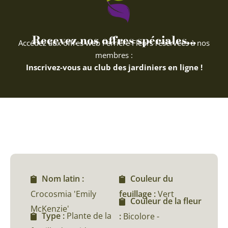
Recevez nos offres spéciales...
Accédez aux offres web Ferriere Fleurs réservées à nos
membres :
Inscrivez-vous au club des jardiniers en ligne !
Nom latin :
Couleur du
Crocosmia 'Emily
feuillage :
Vert
Couleur de la fleur
McKenzie'
Type :
Plante de la
:
Bicolore -