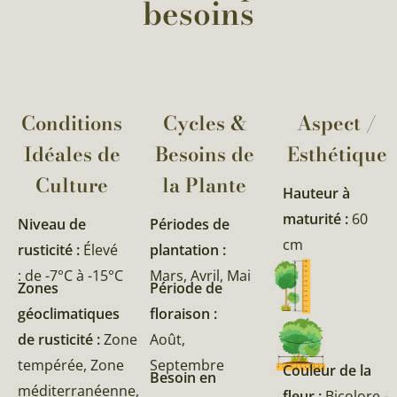
besoins
Conditions
Cycles &
Aspect /
Idéales de
Besoins de
Esthétique
Culture
la Plante​
Hauteur à
maturité :
60
Niveau de
Périodes de
cm
rusticité :
Élevé
plantation :
: de -7°C à -15°C
Mars, Avril, Mai
Zones
Période de
géoclimatiques
floraison :
de rusticité :
Zone
Août,
tempérée, Zone
Septembre
Couleur de la
Besoin en
méditerranéenne,
fleur :
Bicolore -