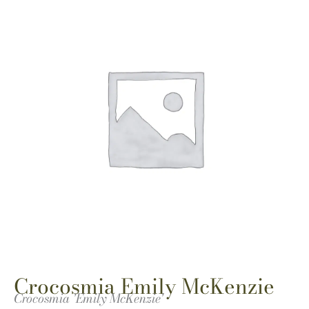
Crocosmia Emily McKenzie
Crocosmia 'Emily McKenzie'