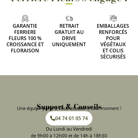
GARANTIE
RETRAIT
EMBALLAGES
FERRIERE
GRATUIT AU
RENFORCÉS
FLEURS 100 %
DRIVE
POUR
CROISSANCE ET
UNIQUEMENT
VÉGÉTAUX
FLORAISON
ET COLIS
SÉCURISÉS
Support & Conseils
Une équipe prête à vous assister à tout moment !
04 74 01 05 74
Du Lundi au Vendredi
de 9h00 à 12h00 et de 14h à 18h30