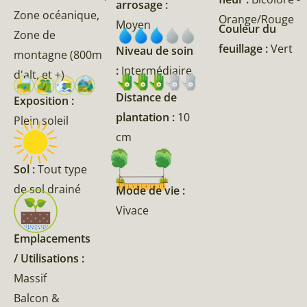
arrosage :
Zone océanique,
Orange/Rouge
Moyen
Couleur du
Zone de
feuillage :
Vert
Niveau de soin
montagne (800m
:
Intermédiaire
d'alt, et +)
Distance de
Exposition :
plantation :
10
Plein soleil
cm
Sol :
Tout type
de sol drainé
Mode de vie :
Vivace
Emplacements
/ Utilisations :
Massif
Balcon &