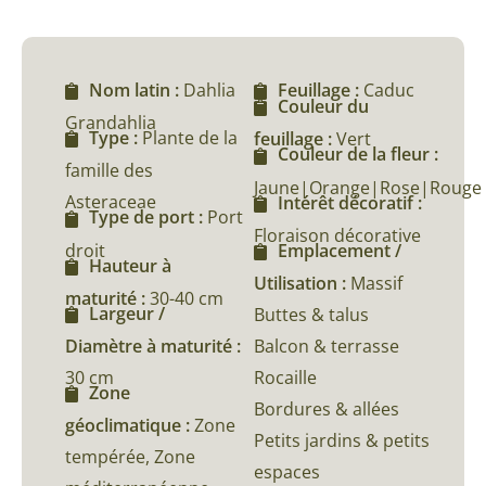
Nom latin :
Dahlia
Feuillage :
Caduc
Couleur du
Grandahlia
Type :
Plante de la
feuillage :
Vert
Couleur de la fleur :
famille des
Jaune|Orange|Rose|Rouge
Asteraceae
Intérêt décoratif :
Type de port :
Port
Floraison décorative
droit
Emplacement /
Hauteur à
Utilisation :
Massif
maturité :
30-40 cm
Largeur /
Buttes & talus
Diamètre à maturité :
Balcon & terrasse
30 cm
Rocaille
Zone
Bordures & allées
géoclimatique :
Zone
Petits jardins & petits
tempérée, Zone
espaces