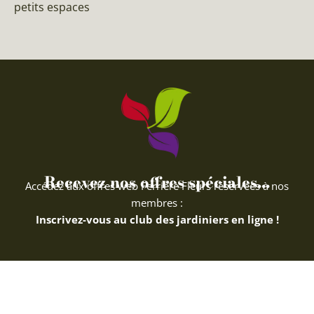
petits espaces
Recevez nos offres spéciales...
Accédez aux offres web Ferriere Fleurs réservées à nos
membres :
Inscrivez-vous au club des jardiniers en ligne !