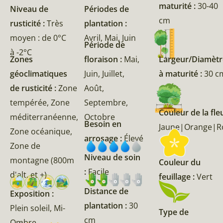
maturité :
30-40
Niveau de
Périodes de
cm
rusticité :
Très
plantation :
moyen : de 0°C
Avril, Mai, Juin
Période de
à -2°C
Zones
floraison :
Mai,
Largeur/Diamètr
géoclimatiques
Juin, Juillet,
à maturité :
30 c
de rusticité :
Zone
Août,
tempérée, Zone
Septembre,
Couleur de la fleu
méditerranéenne,
Octobre
Besoin en
Jaune|Orange|R
Zone océanique,
arrosage :
Élevé
Zone de
Niveau de soin
montagne (800m
Couleur du
:
Facile
d'alt. et +)
feuillage :
Vert
Distance de
Exposition :
plantation :
30
Plein soleil, Mi-
Type de
cm
Ombre