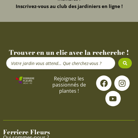
Inscrivez-vous au club des jardiniers en ligne !
Trouver en un clic avec la recherche !
Search
...
F
Y
I
Rejoignez les
passionnés de
a
o
n
plantes !
c
u
s
e
t
t
b
u
a
o
b
g
o
e
r
Ferriere Fleurs
k
a
Qui sommes-nous ?