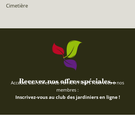
Cimetière
Recevez nos offres spéciales...
Accédez aux offres web Ferriere Fleurs réservées à nos
membres :
Inscrivez-vous au club des jardiniers en ligne !