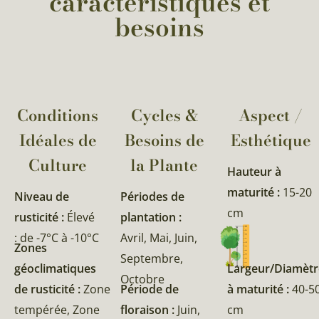
caractéristiques et
besoins
Conditions
Cycles &
Aspect /
Idéales de
Besoins de
Esthétique
Culture
la Plante​
Hauteur à
maturité :
15-20
Niveau de
Périodes de
cm
rusticité :
Élevé
plantation :
: de -7°C à -10°C
Avril, Mai, Juin,
Zones
Septembre,
géoclimatiques
Largeur/Diamètr
Octobre
de rusticité :
Zone
Période de
à maturité :
40-5
tempérée, Zone
floraison :
Juin,
cm