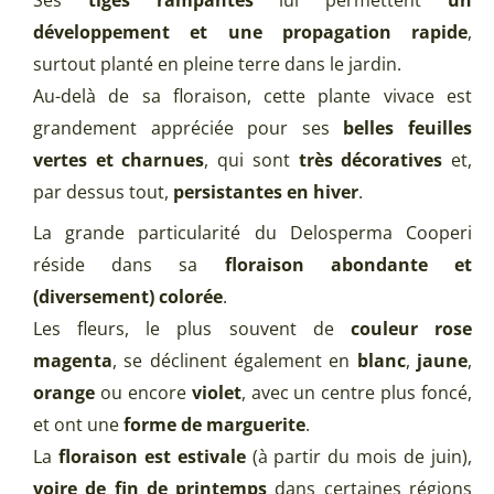
Ses
tiges rampantes
lui permettent
un
développement et une propagation rapide
,
surtout planté en pleine terre dans le jardin.
Au-delà de sa floraison, cette plante vivace est
grandement appréciée pour ses
belles feuilles
vertes et charnues
, qui sont
très décoratives
et,
par dessus tout,
persistantes en hiver
.
La grande particularité du Delosperma Cooperi
réside dans sa
floraison abondante et
(diversement) colorée
.
Les fleurs, le plus souvent de
couleur rose
magenta
, se déclinent également en
blanc
,
jaune
,
orange
ou encore
violet
, avec un centre plus foncé,
et ont une
forme de marguerite
.
La
floraison est estivale
(à partir du mois de juin),
voire de fin de printemps
dans certaines régions