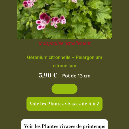
Indisponible actuellement
Géranium citronnelle – Pelargonium
citronellum
5,90
€
-
Pot de 13 cm
Découvrir
Voir les Plantes vivaces de A à Z
Voir les Plantes vivaces de printemps