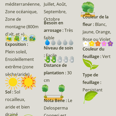
méditerranéenne,
Juillet, Août,
Zone océanique,
Septembre,
Couleur de la
Zone de
Octobre
Besoin en
fleur :
Blanc,
montagne (800m
arrosage :
Très
Jaune, Orange,
d'alt. et +)
faible
Rose ou Violet
Exposition :
Niveau de soin
Couleur du
Plein soleil,
:
Facile
feuillage :
Vert
Ensoleillement
Distance de
extrême (zone
plantation :
30
sèche/aride)
Type de
cm
feuillage :
Persistant
Sol :
Sol
rocailleux,
Nota Bene :
Le
aride et bien
Delosperma
drainé
Cooperi est