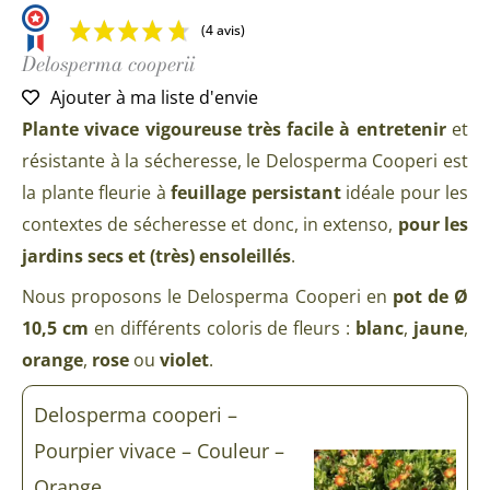
(4 avis)
Delosperma cooperii
Ajouter à ma liste d'envie
Plante vivace vigoureuse très facile à entretenir
et
résistante à la sécheresse, le Delosperma Cooperi est
la plante fleurie à
feuillage persistant
idéale pour les
contextes de sécheresse et donc, in extenso,
pour les
jardins secs et (très) ensoleillés
.
Nous proposons le Delosperma Cooperi en
pot de Ø
10,5 cm
en différents coloris de fleurs :
blanc
,
jaune
,
orange
,
rose
ou
violet
.
quantité
Delosperma cooperi –
de
Delosperma
Pourpier vivace – Couleur –
cooperi
-
Orange