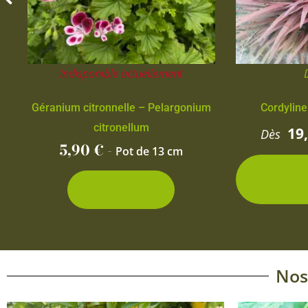
Indisponible actuellement
Géranium citronnelle – Pelargonium
Cordyline
citronellum
19
Dès
5,90
€
-
Pot de 13 cm
2 con
d
Découvrir
Nos