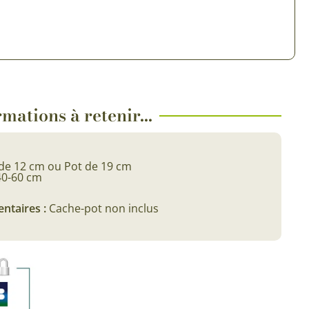
 & Graines Spéciales Fraîcheur
 fleurs de A à Z
u Potager
mations à retenir...
de 12 cm ou Pot de 19 cm
40-60 cm
ntaires :
Cache-pot non inclus