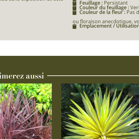
Feuillage :
Persistant
Couleur du feuillage :
Ver
Couleur de la fleur :
Pas d
ou floraison anecdotique, vo
Emplacement / Utilisation
imerez aussi
Ce
produit
a
plusieurs
variations.
Les