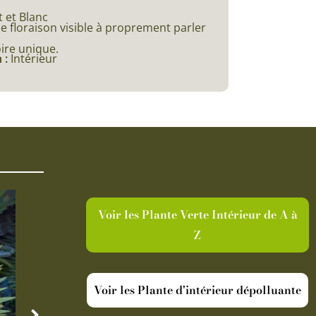
t et Blanc
e floraison visible à proprement parler
ire unique.
 :
Intérieur
Voir les Plante Verte Intérieur de A à
Z
Voir les Plante d'intérieur dépolluante