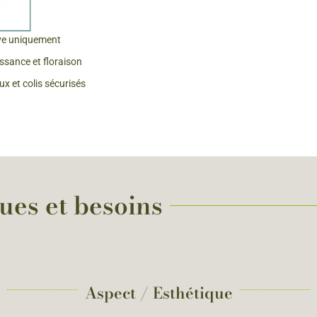
ve uniquement
issance et floraison
x et colis sécurisés
ues et besoins
Aspect / Esthétique