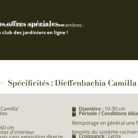
 offres spéciales...
rriere Fleurs réservées à nos membres :
 club des jardiniers en ligne !
Spécificités : Dieffenbachia Camilla
Camilla'
Diamètre :
10-30 cm
cées
Période / Conditions idéa
Rempotage en général une fo
-60 cm
besoins du système racinaire
ntes d'intérieur
Croissance :
Lente
ais sans exposition directe