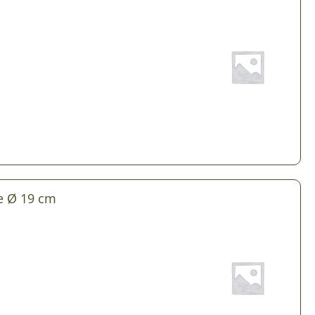
Plantes d’intérieur pour ombre
& semences BIO
Plantes pour salle de bain
Potageres en mélange
Plantes de bureau
 pour gazon & prairie
Plantes d’intérieur dépolluantes
ert & Plantes utiles
Plantes d’intérieur colorées
pour semis de printemps
Plantes tropicales d’intérieur
pour semis d’été
Plantes increvables
pour semis d’automne
de Ø 19 cm
 & Graines Spéciales Semis
 & Graines Spéciales petit
 & Graines Spéciales grand