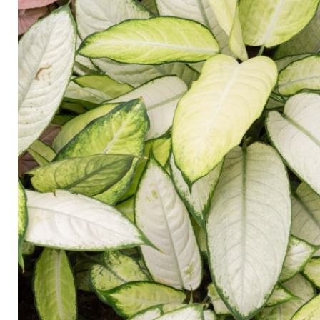
Arbustes de terre de bruyère
Plantes v
Plantes Grimpantes
Plantes v
Arbres fruitiers
Plantes v
Conifères
Plantes v
Plantes méditerranéennes et exotiques
Plantes vi
Rosiers
Plantes vi
remarqua
Plantes vi
Lavande 
Graminé