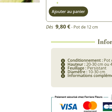
+
Rosiers à grosses fleurs
Semences
Ajouter au panier
d’Antan
Rosiers parfumés
Bulbes de
Rosiers grimpants
9,80
€
Dès
- Pot de 12 cm
Bulbes d
Infor
Conditionnement :
Pot 
Hauteur :
20-30 cm ou 
Feuillage :
Persistant
Diamètre :
10-30 cm
Informations compléme