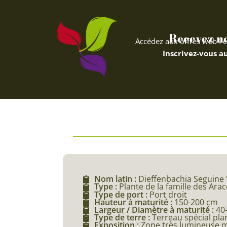
Recevez nos
Accédez aux offres web Fe
Inscrivez-vous au
Nom latin :
Dieffenbachia Seguine '
Type :
Plante de la famille des Ara
Type de port :
Port droit
Hauteur à maturité :
150-200 cm
Largeur / Diamètre à maturité :
40
Type de terre :
Terreau spécial pla
Exposition :
Zone très lumineuse m