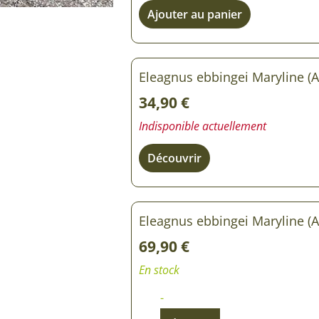
Rosiers à grosses fleurs
Ajouter au panier
Semences
d’Antan
Rosiers parfumés
Bulbes de
Rosiers grimpants
Eleagnus ebbingei Maryline (Ab
Bulbes d
34,90
€
Indisponible actuellement
Découvrir
Eleagnus ebbingei Maryline (Ab
69,90
€
En stock
-