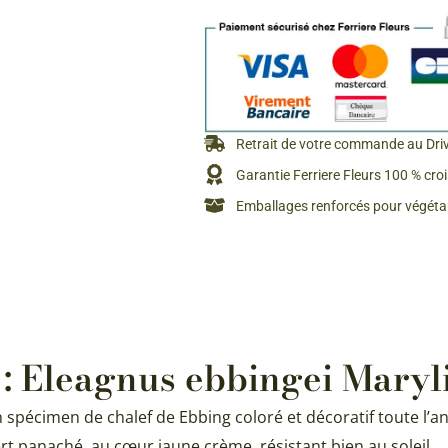
Retrait de votre commande au Dri
Garantie Ferriere Fleurs 100 % cro
Emballages renforcés pour végétau
 : Eleagnus ebbingei Maryl
n spécimen de chalef de Ebbing coloré et décoratif toute l’a
vert panaché, au cœur jaune crème, résistant bien au soleil.