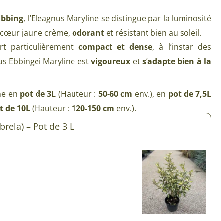
Plantes d’intérieur pour ombre
& semences BIO
Ebbing
, l’Eleagnus Maryline se distingue par la luminosité
Plantes pour salle de bain
u cœur jaune crème,
odorant
et résistant bien au soleil.
Potageres en mélange
Plantes de bureau
rt particulièrement
compact et dense
, à l’instar des
 pour gazon & prairie
nus Ebbingei Maryline est
vigoureux
et
s’adapte bien à la
Plantes d’intérieur dépolluantes
ert & Plantes utiles
Plantes d’intérieur colorées
pour semis de printemps
ne en
pot de 3L
(Hauteur :
50-60 cm
env.), en
pot de 7,5L
Plantes tropicales d’intérieur
t de 10L
(Hauteur :
120-150 cm
env.).
pour semis d’été
Plantes increvables
rela) – Pot de 3 L
pour semis d’automne
 & Graines Spéciales Semis
 & Graines Spéciales petit
 & Graines Spéciales grand