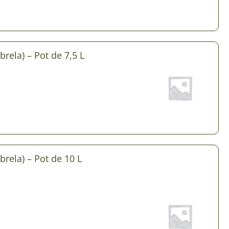
 & Graines Spéciales Fraîcheur
 fleurs de A à Z
rela) – Pot de 7,5 L
u Potager
rela) – Pot de 10 L