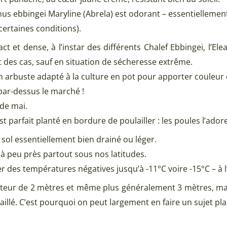
gnus ebbingei Maryline (Abrela) est odorant – essentiellemen
ertaines conditions).
t et dense, à l’instar des différents Chalef Ebbingei, l’El
 des cas, sauf en situation de sécheresse extrême.
n arbuste adapté à la culture en pot pour apporter couleur 
 par-dessus le marché !
 de mai.
est parfait planté en bordure de poulailler : les poules l’ado
n sol essentiellement bien drainé ou léger.
 à peu près partout sous nos latitudes.
r des températures négatives jusqu’à -11°C voire -15°C – à l
teur de 2 mètres et même plus généralement 3 mètres, mais, l
illé. C’est pourquoi on peut largement en faire un sujet pl