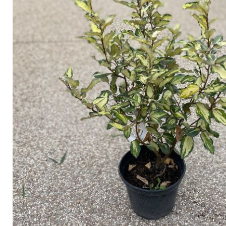
Arbustes de terre de bruyère
Plantes v
Plantes Grimpantes
Plantes v
Arbres fruitiers
Plantes v
Conifères
Plantes v
Plantes méditerranéennes et exotiques
Plantes vi
Rosiers
Plantes vi
remarqua
Plantes vi
Lavande 
Graminé