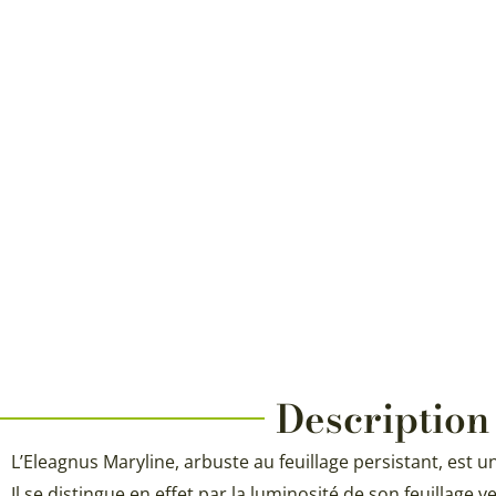
Description
L’Eleagnus Maryline, arbuste au feuillage persistant, est u
Il se distingue en effet par la luminosité de son feuillage 