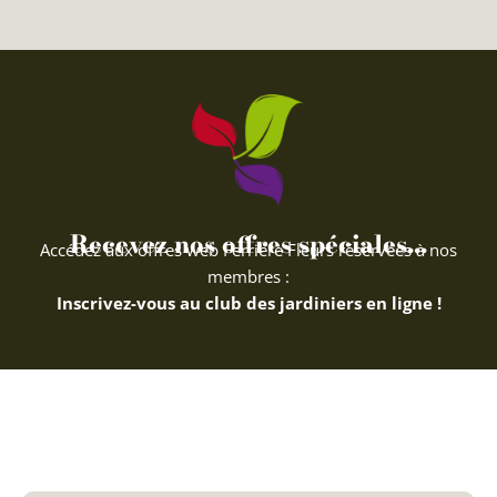
Recevez nos offres spéciales...
Accédez aux offres web Ferriere Fleurs réservées à nos
membres :
Inscrivez-vous au club des jardiniers en ligne !