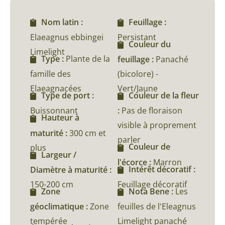
Nom latin :
Feuillage :
Elaeagnus ebbingei
Persistant
Couleur du
Limelight
Type :
Plante de la
feuillage :
Panaché
famille des
(bicolore) -
Elaeagnacées
Vert/Jaune
Type de port :
Couleur de la fleur
Buissonnant
:
Pas de floraison
Hauteur à
visible à proprement
maturité :
300 cm et
parler
Couleur de
plus
Largeur /
l'écorce :
Marron
Intérêt décoratif :
Diamètre à maturité :
150-200 cm
Feuillage décoratif
Zone
Nota Bene :
Les
géoclimatique :
Zone
feuilles de l'Eleagnus
tempérée
Limelight panaché