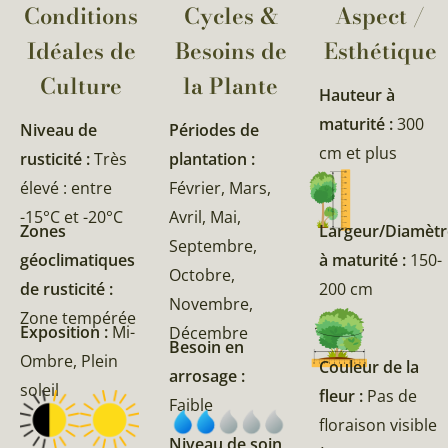
Conditions
Cycles &
Aspect /
Idéales de
Besoins de
Esthétique
Culture
la Plante​
Hauteur à
maturité :
300
Niveau de
Périodes de
cm et plus
rusticité :
Très
plantation :
élevé : entre
Février, Mars,
-15°C et -20°C
Avril, Mai,
Zones
Largeur/Diamètr
Septembre,
géoclimatiques
à maturité :
150-
Octobre,
de rusticité :
200 cm
Novembre,
Zone tempérée
Exposition :
Mi-
Décembre
Besoin en
Ombre, Plein
Couleur de la
arrosage :
soleil
fleur :
Pas de
Faible
floraison visible
Niveau de soin