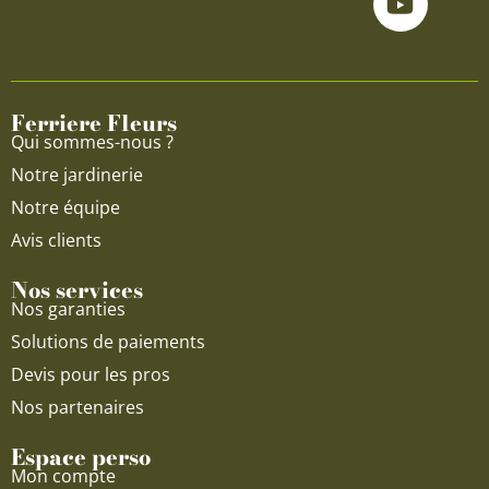
e
t
t
b
u
a
o
b
g
o
e
r
Ferriere Fleurs
k
a
Qui sommes-nous ?
m
Notre jardinerie
Notre équipe
Avis clients
Nos services
Nos garanties
Solutions de paiements
Devis pour les pros
Nos partenaires
Espace perso
Mon compte