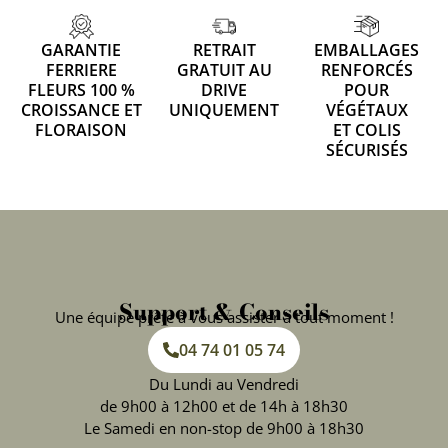
GARANTIE
RETRAIT
EMBALLAGES
FERRIERE
GRATUIT AU
RENFORCÉS
FLEURS 100 %
DRIVE
POUR
CROISSANCE ET
UNIQUEMENT
VÉGÉTAUX
FLORAISON
ET COLIS
SÉCURISÉS
Support & Conseils
Une équipe prête à vous assister à tout moment !
04 74 01 05 74
Du Lundi au Vendredi
de 9h00 à 12h00 et de 14h à 18h30
Le Samedi en non-stop de 9h00 à 18h30