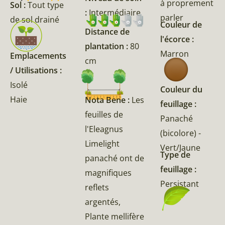
à proprement
Sol :
Tout type
:
Intermédiaire
parler
de sol drainé
Couleur de
Distance de
l'écorce :
plantation :
80
Marron
Emplacements
cm
/ Utilisations :
Isolé
Couleur du
Haie
Nota Bene :
Les
feuillage :
feuilles de
Panaché
l'Eleagnus
(bicolore) -
Limelight
Vert/Jaune
Type de
panaché ont de
feuillage :
magnifiques
Persistant
reflets
argentés,
Plante mellifère