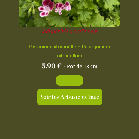
Indisponible actuellement
Géranium citronnelle – Pelargonium
citronellum
5,90
€
-
Pot de 13 cm
Découvrir
Voir les Arbuste de haie