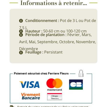
prix :
Informations à retenir...
12,90 €
à
Conditionnement :
Pot de 3 L ou Pot de
34,90 €
7,5 L
Hauteur :
50-60 cm ou 100-120 cm
Période de plantation :
Février, Mars,
Avril, Mai, Septembre, Octobre, Novembre,
Décembre
Feuillage :
Persistant