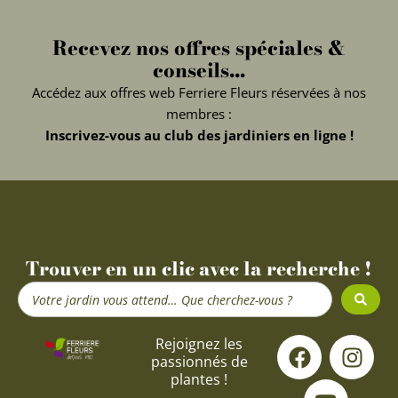
Recevez nos offres spéciales &
conseils...
Accédez aux offres web Ferriere Fleurs réservées à nos
membres :
Inscrivez-vous au club des jardiniers en ligne !
Trouver en un clic avec la recherche !
Search
...
F
Y
I
Rejoignez les
passionnés de
a
o
n
plantes !
c
u
s