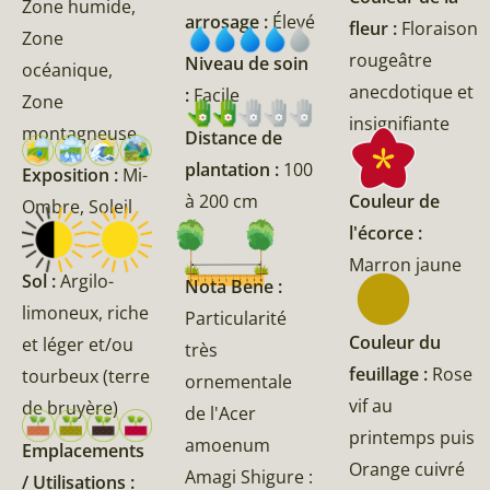
Zone humide,
arrosage :
Élevé
fleur :
Floraison
Zone
rougeâtre
Niveau de soin
océanique,
anecdotique et
:
Facile
Zone
insignifiante
montagneuse
Distance de
plantation :
100
Exposition :
Mi-
Couleur de
à 200 cm
Ombre, Soleil
l'écorce :
Marron jaune
Sol :
Argilo-
Nota Bene :
limoneux, riche
Particularité
Couleur du
et léger et/ou
très
feuillage :
Rose
tourbeux (terre
ornementale
vif au
de bruyère)
de l'Acer
printemps puis
amoenum
Emplacements
Orange cuivré
Amagi Shigure :
/ Utilisations :