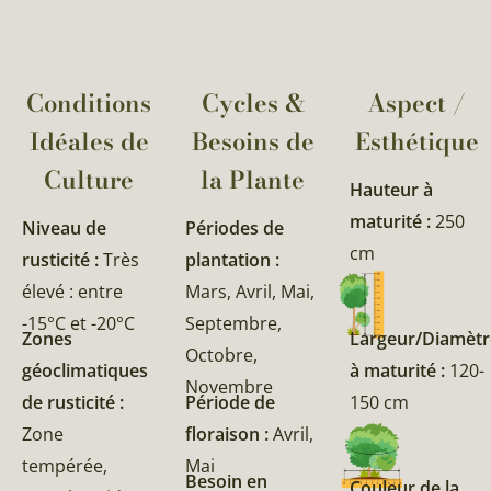
Conditions
Cycles &
Aspect /
Idéales de
Besoins de
Esthétique
Culture
la Plante​
Hauteur à
maturité :
250
Niveau de
Périodes de
cm
rusticité :
Très
plantation :
élevé : entre
Mars, Avril, Mai,
-15°C et -20°C
Septembre,
Zones
Largeur/Diamètr
Octobre,
géoclimatiques
à maturité :
120-
Novembre
de rusticité :
Période de
150 cm
Zone
floraison :
Avril,
tempérée,
Mai
Besoin en
Couleur de la