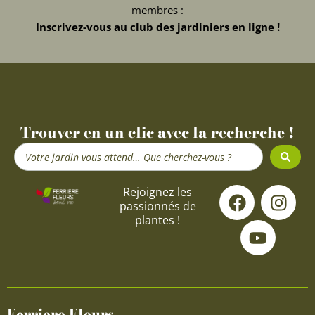
membres :
Inscrivez-vous au club des jardiniers en ligne !
Trouver en un clic avec la recherche !
Search
...
F
Y
I
Rejoignez les
passionnés de
a
o
n
plantes !
c
u
s
e
t
t
b
u
a
o
b
g
o
e
r
Ferriere Fleurs