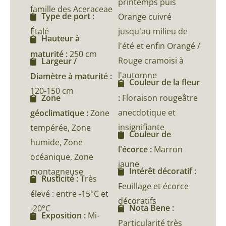
printemps puis
famille des Aceraceae
Type de port :
Orange cuivré
Étalé
jusqu'au milieu de
Hauteur à
l'été et enfin Orangé /
maturité :
250 cm
Rouge cramoisi à
Largeur /
l'automne
Diamètre à maturité :
Couleur de la fleur
120-150 cm
:
Floraison rougeâtre
Zone
anecdotique et
géoclimatique :
Zone
insignifiante
tempérée, Zone
Couleur de
humide, Zone
l'écorce :
Marron
océanique, Zone
jaune
Intérêt décoratif :
montagneuse
Rusticité :
Très
Feuillage et écorce
élevé : entre -15°C et
décoratifs
Nota Bene :
-20°C
Exposition :
Mi-
Particularité très