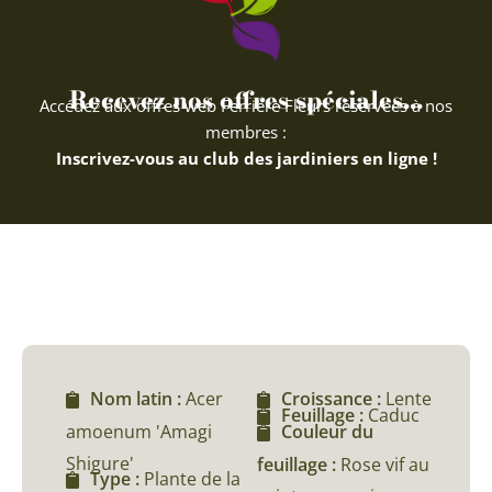
Recevez nos offres spéciales...
Accédez aux offres web Ferriere Fleurs réservées à nos
membres :
Inscrivez-vous au club des jardiniers en ligne !
Nom latin :
Acer
Croissance :
Lente
Feuillage :
Caduc
amoenum 'Amagi
Couleur du
Shigure'
feuillage :
Rose vif au
Type :
Plante de la