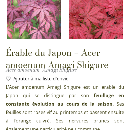
Érable du Japon – Acer
amoenum Amagi Shigure
Acer amoenum 'Amagi Shigure'
Ajouter à ma liste d'envie
L’Acer amoenum Amagi Shigure est un érable du
Japon qui se distingue par son
feuillage en
constante évolution au cours de la saison
. Ses
feuilles sont roses vif au printemps et passent ensuite
à l’orange cuivré. Ses nervures brunes sont
également une particularité peu commune.