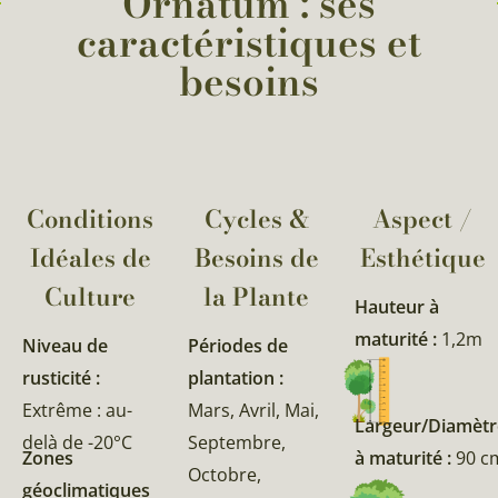
Ornatum : ses
caractéristiques et
besoins
Conditions
Cycles &
Aspect /
Idéales de
Besoins de
Esthétique
Culture
la Plante​
Hauteur à
maturité :
1,2m
Niveau de
Périodes de
rusticité :
plantation :
Extrême : au-
Mars, Avril, Mai,
Largeur/Diamètr
delà de -20°C
Septembre,
Zones
à maturité :
90 c
Octobre,
géoclimatiques