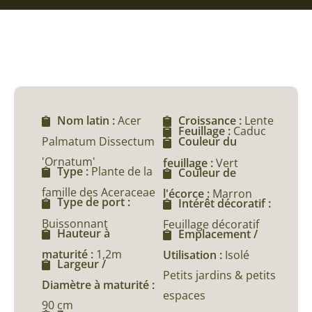
Nom latin :
Acer
Croissance :
Lente
Feuillage :
Caduc
Palmatum Dissectum
Couleur du
'Ornatum'
feuillage :
Vert
Type :
Plante de la
Couleur de
famille des Aceraceae
l'écorce :
Marron
Type de port :
Intérêt décoratif :
Buissonnant
Feuillage décoratif
Hauteur à
Emplacement /
maturité :
1,2m
Utilisation :
Isolé
Largeur /
Petits jardins & petits
Diamètre à maturité :
espaces
90 cm