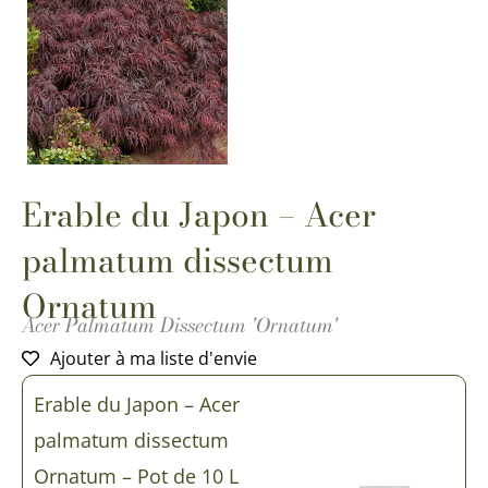
Erable du Japon – Acer
palmatum dissectum
Ornatum
Acer Palmatum Dissectum 'Ornatum'
Ajouter à ma liste d'envie
quantité
Erable du Japon – Acer
de
Erable
palmatum dissectum
du
Japon
Ornatum – Pot de 10 L