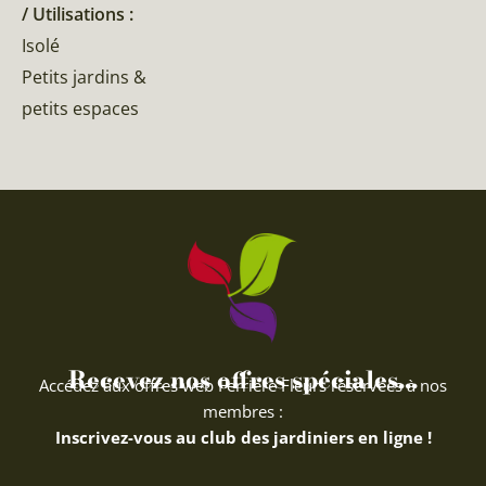
/ Utilisations :
Isolé
Petits jardins &
petits espaces
Recevez nos offres spéciales...
Accédez aux offres web Ferriere Fleurs réservées à nos
membres :
Inscrivez-vous au club des jardiniers en ligne !