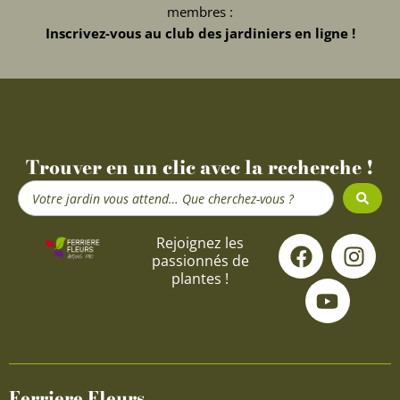
membres :
Inscrivez-vous au club des jardiniers en ligne !
Trouver en un clic avec la recherche !
Search
...
F
Y
I
Rejoignez les
passionnés de
a
o
n
plantes !
c
u
s
e
t
t
b
u
a
o
b
g
o
e
r
Ferriere Fleurs