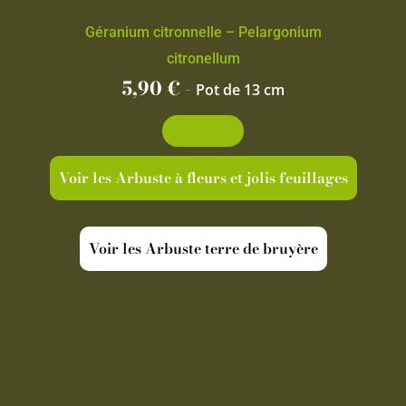
Géranium citronnelle – Pelargonium
citronellum
5,90
€
-
Pot de 13 cm
Découvrir
Voir les Arbuste à fleurs et jolis feuillages
Voir les Arbuste terre de bruyère