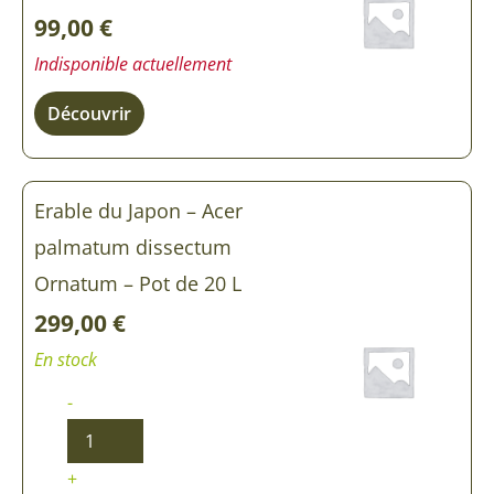
-
99,00
€
Acer
palmatum
Indisponible actuellement
dissectum
Ornatum
Découvrir
Erable du Japon – Acer
palmatum dissectum
Ornatum – Pot de 20 L
299,00
€
En stock
-
+