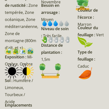
Novembre
de rusticité :
Zone
Besoin en
Couleur de
tempérée, Zone
arrosage :
l'écorce :
océanique, Zone
Moyen
Marron
méditerranéenne,
Couleur du
Niveau de soin
Zone de
feuillage :
Vert
:
Très facile
montagne (800m
Distance de
d'alt. et +)
Type de
plantation :
Exposition :
Mi-
feuillage :
1,5m
Ombre, Ombre
Caduc
Sol :
Humifère /
Limoneux,
Tourbeux /
Acide
Emplacements