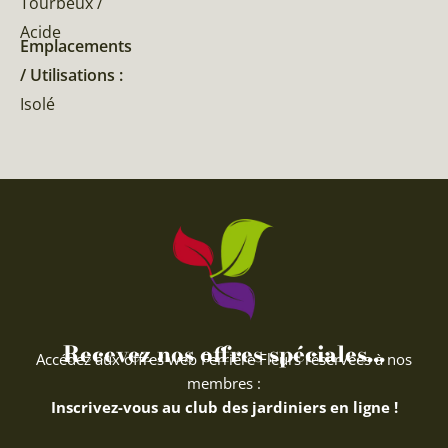
Tourbeux /
Acide
Emplacements
/ Utilisations :
Isolé
Recevez nos offres spéciales...
Accédez aux offres web Ferriere Fleurs réservées à nos
membres :
Inscrivez-vous au club des jardiniers en ligne !