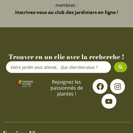
membres :
Inscrivez-vous au club des jardiniers en ligne !
Trouver en un clic avec la recherche !
Search
...
F
Y
I
Rejoignez les
passionnés de
a
o
n
plantes !
c
u
s
e
t
t
b
u
a
o
b
g
o
e
r