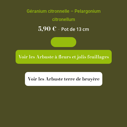
Géranium citronnelle – Pelargonium
citronellum
5,90
€
-
Pot de 13 cm
Découvrir
Voir les Arbuste à fleurs et jolis feuillages
Voir les Arbuste terre de bruyère