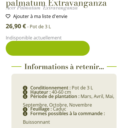
palmatum Extravanganza
Acer Palmatum 'Extravanganza'
Ajouter à ma liste d'envie
26,90
€
-
Pot de 3 L
Indisponible actuellement
Me prévenir du retour en stock
Informations à retenir...
Conditionnement :
Pot de 3 L
Hauteur :
40-60 cm
Période de plantation :
Mars, Avril, Mai,
Septembre, Octobre, Novembre
Feuillage :
Caduc
Formes possibles à la commande :
Buissonnant