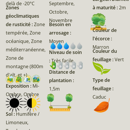
delà de -20°C
Septembre,
Zones
à maturité :
2m
Octobre,
géoclimatiques
Novembre
de rusticité :
Zone
Besoin en
Couleur de
tempérée, Zone
arrosage :
l'écorce :
océanique, Zone
Moyen
Marron
méditerranéenne,
Couleur du
Niveau de soin
Zone de
feuillage :
Vert
:
Très facile
montagne (800m
Distance de
d'alt. et +)
Type de
plantation :
Exposition :
Mi-
feuillage :
1,5m
Ombre, Ombre
Caduc
Sol :
Humifère /
Limoneux,