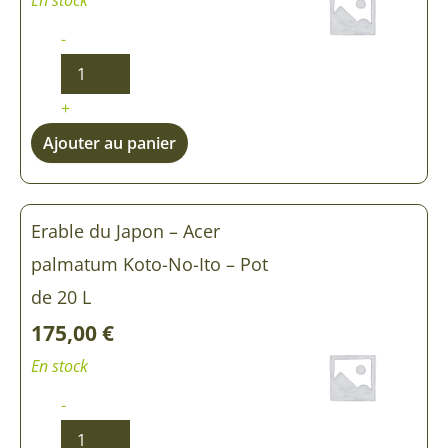
Koto-
Koto-
No-
No-
-
Ito
Ito
+
Ajouter au panier
Erable du Japon – Acer
palmatum Koto-No-Ito – Pot
de 20 L
175,00
€
En stock
-