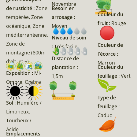
Novembre
de rusticité :
Zone
Besoin en
Couleur du
tempérée, Zone
arrosage :
fruit :
Rouge
océanique, Zone
Moyen
méditerranéenne,
Niveau de soin
Zone de
Couleur de
:
Très facile
montagne (800m
l'écorce :
Distance de
d'alt. et +)
Marron
Couleur du
plantation :
Exposition :
Mi-
feuillage :
Vert
1,5m
Ombre, Ombre
Type de
Sol :
Humifère /
feuillage :
Limoneux,
Caduc
Tourbeux /
Acide
Emplacements