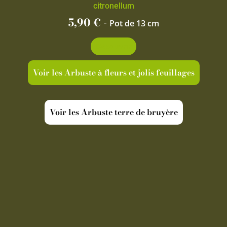
citronellum
5,90
€
-
Pot de 13 cm
Découvrir
Voir les Arbuste à fleurs et jolis feuillages
Voir les Arbuste terre de bruyère