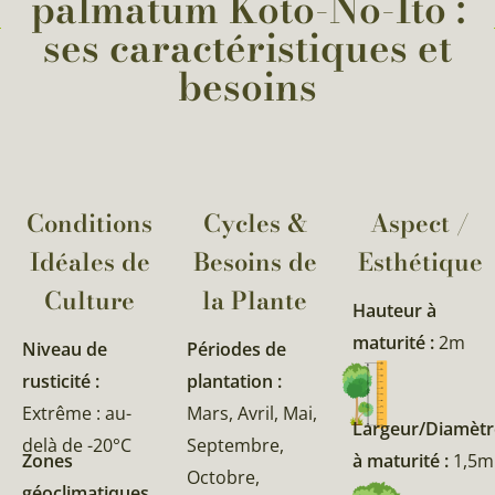
palmatum Koto-No-Ito :
ses caractéristiques et
besoins
Conditions
Cycles &
Aspect /
Idéales de
Besoins de
Esthétique
Culture
la Plante​
Hauteur à
maturité :
2m
Niveau de
Périodes de
rusticité :
plantation :
Extrême : au-
Mars, Avril, Mai,
Largeur/Diamètr
delà de -20°C
Septembre,
Zones
à maturité :
1,5m
Octobre,
géoclimatiques