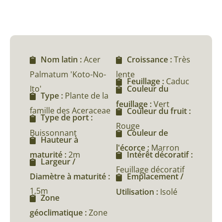
Nom latin :
Acer
Croissance :
Très
Palmatum 'Koto-No-
lente
Feuillage :
Caduc
Ito'
Couleur du
Type :
Plante de la
feuillage :
Vert
famille des Aceraceae
Couleur du fruit :
Type de port :
Rouge
Buissonnant
Couleur de
Hauteur à
l'écorce :
Marron
maturité :
2m
Intérêt décoratif :
Largeur /
Feuillage décoratif
Diamètre à maturité :
Emplacement /
1,5m
Utilisation :
Isolé
Zone
géoclimatique :
Zone