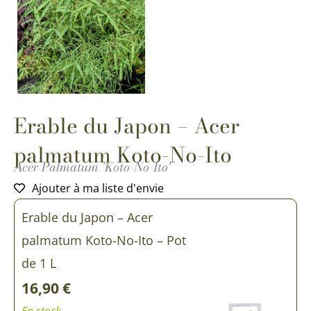
Erable du Japon – Acer
palmatum Koto-No-Ito
Acer Palmatum 'Koto-No-Ito'
Ajouter à ma liste d'envie
quantité
quantité
Erable du Japon – Acer
de
de
Erable
Erable
palmatum Koto-No-Ito – Pot
du
du
Japon
Japon
de 1 L
-
-
16,90
€
Acer
Acer
palmatum
palmatum
En stock