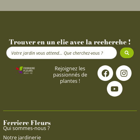
Trouver en un clic avec la recherche !
Search
...
F
Y
I
Rejoignez les
passionnés de
a
o
n
plantes !
c
u
s
e
t
t
b
u
a
o
b
g
o
e
r
Ferriere Fleurs
k
a
Qui sommes-nous ?
m
Notre jardinerie