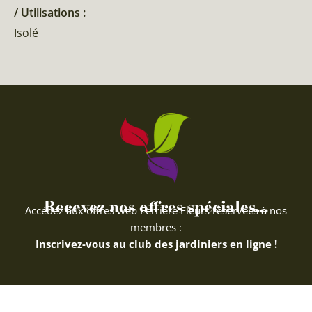
/ Utilisations :
Isolé
Recevez nos offres spéciales...
Accédez aux offres web Ferriere Fleurs réservées à nos
membres :
Inscrivez-vous au club des jardiniers en ligne !