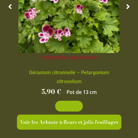
Indisponible actuellement
Géranium citronnelle – Pelargonium
citronellum
5,90
€
-
Pot de 13 cm
Découvrir
Voir les Arbuste à fleurs et jolis feuillages