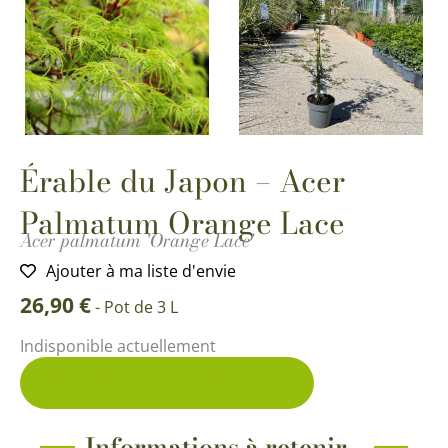
Érable du Japon – Acer
Palmatum Orange Lace
Acer palmatum 'Orange Lace'
Ajouter à ma liste d'envie
26,90
€
-
Pot de 3 L
Indisponible actuellement
Me prévenir du retour en stock
Informations à retenir...