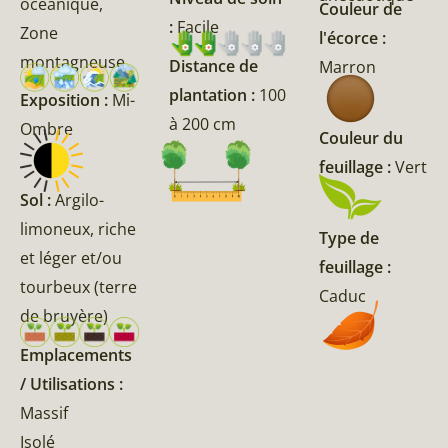
océanique,
Couleur de
:
Facile
Zone
l'écorce :
montagneuse
Distance de
Marron
plantation :
100
Exposition :
Mi-
à 200 cm
Ombre
Couleur du
feuillage :
Vert
Sol :
Argilo-
limoneux, riche
Type de
et léger et/ou
feuillage :
tourbeux (terre
Caduc
de bruyère)
Emplacements
/ Utilisations :
Massif
Isolé