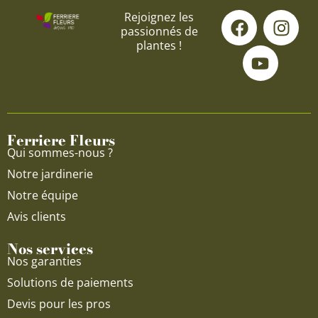
F
Y
I
Rejoignez les
passionnés de
a
o
n
plantes !
c
u
s
e
t
t
b
u
a
o
b
g
o
e
r
Ferriere Fleurs
k
a
Qui sommes-nous ?
m
Notre jardinerie
Notre équipe
Avis clients
Nos services
Nos garanties
Solutions de paiements
Devis pour les pros