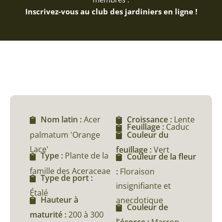
Inscrivez-vous au club des jardiniers en ligne !
Nom latin :
Acer
Croissance :
Lente
Feuillage :
Caduc
palmatum 'Orange
Couleur du
Lace'
feuillage :
Vert
Type :
Plante de la
Couleur de la fleur
famille des Aceraceae
:
Floraison
Type de port :
insignifiante et
Étalé
Hauteur à
anecdotique
Couleur de
maturité :
200 à 300