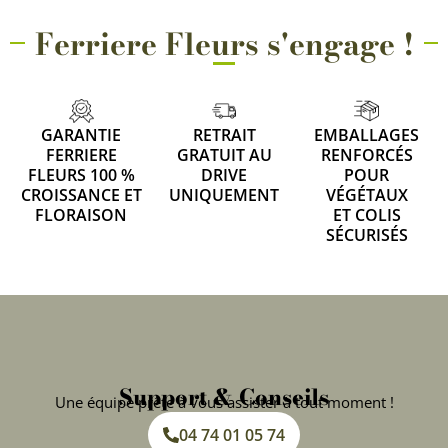
Ferriere Fleurs s'engage !
GARANTIE
RETRAIT
EMBALLAGES
FERRIERE
GRATUIT AU
RENFORCÉS
FLEURS 100 %
DRIVE
POUR
CROISSANCE ET
UNIQUEMENT
VÉGÉTAUX
FLORAISON
ET COLIS
SÉCURISÉS
Support & Conseils
Une équipe prête à vous assister à tout moment !
04 74 01 05 74