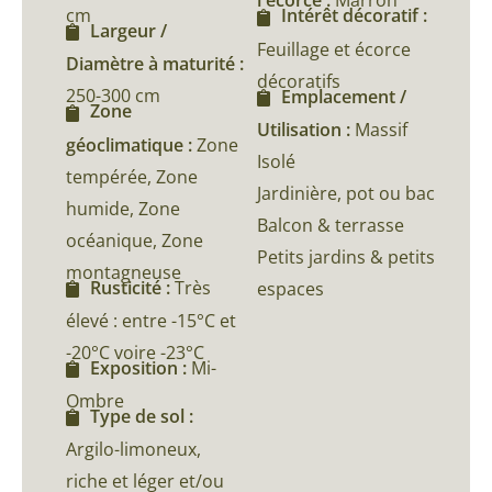
l'écorce :
Marron
cm
Intérêt décoratif :
Largeur /
Feuillage et écorce
Diamètre à maturité :
décoratifs
250-300 cm
Emplacement /
Zone
Utilisation :
Massif
géoclimatique :
Zone
Isolé
tempérée, Zone
Jardinière, pot ou bac
humide, Zone
Balcon & terrasse
océanique, Zone
Petits jardins & petits
montagneuse
Rusticité :
Très
espaces
élevé : entre -15°C et
-20°C voire -23°C
Exposition :
Mi-
Ombre
Type de sol :
Argilo-limoneux,
riche et léger et/ou