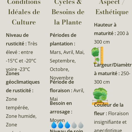
Conditions
Cycles &
Aspect /
Idéales de
Besoins de
Esthétique
Culture
la Plante​
Hauteur à
maturité :
200 à
Niveau de
Périodes de
300 cm
rusticité :
Très
plantation :
élevé : entre
Mars, Avril, Mai,
-15°C et -20°C
Septembre,
Largeur/Diamètr
voire -23°C
Octobre,
Zones
à maturité :
250-
Novembre
géoclimatiques
Période de
300 cm
de rusticité :
floraison :
Avril,
Zone
Mai
Besoin en
Couleur de la
tempérée,
arrosage :
fleur :
Floraison
Zone humide,
Moyen
insignifiante et
Zone
anecdotique
Niveau de soin