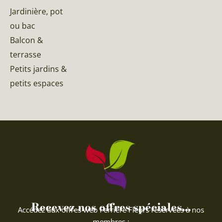
Jardinière, pot
ou bac
Balcon &
terrasse
Petits jardins &
petits espaces
Recevez nos offres spéciales...
Accédez aux offres web Ferriere Fleurs réservées à nos
membres :