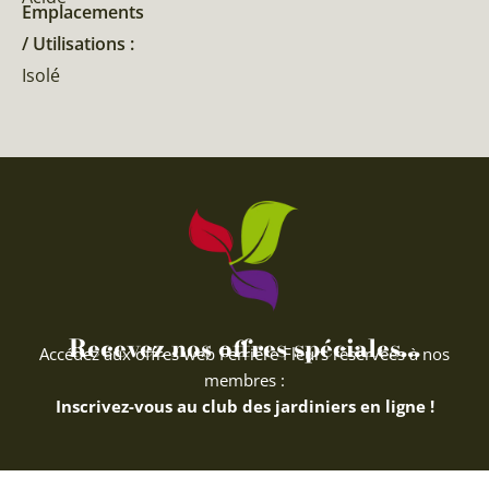
Emplacements
/ Utilisations :
Isolé
Recevez nos offres spéciales...
Accédez aux offres web Ferriere Fleurs réservées à nos
membres :
Inscrivez-vous au club des jardiniers en ligne !