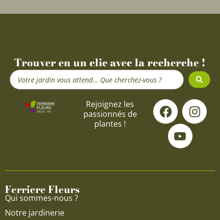
Trouver en un clic avec la recherche !
Search
...
F
Y
I
Rejoignez les
passionnés de
a
o
n
plantes !
c
u
s
e
t
t
b
u
a
o
b
g
o
e
r
Ferriere Fleurs
k
a
Qui sommes-nous ?
m
Notre jardinerie