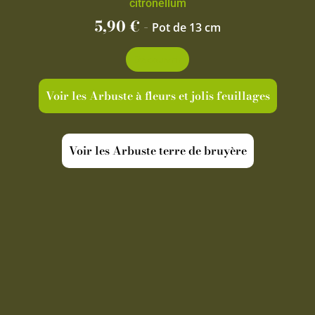
citronellum
5,90
€
-
Pot de 13 cm
Découvrir
Voir les Arbuste à fleurs et jolis feuillages
Voir les Arbuste terre de bruyère