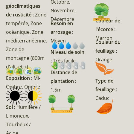
Octobre,
géoclimatiques
Novembre,
de rusticité :
Zone
Décembre
Couleur de
tempérée, Zone
Besoin en
l'écorce :
océanique, Zone
arrosage :
Marron
méditerranéenne,
Moyen
Couleur du
Zone de
feuillage :
Niveau de soin
montagne (800m
Orange
:
Très facile
d'alt. et +)
Distance de
Exposition :
Mi-
Type de
plantation :
Ombre, Ombre
feuillage :
1,5m
Caduc
Sol :
Humifère /
Limoneux,
Tourbeux /
Acide