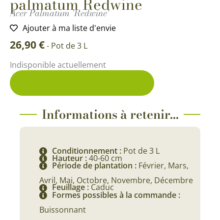
palmatum Redwine
Acer Palmatum 'Redwine'
Ajouter à ma liste d'envie
26,90
€
-
Pot de 3 L
Indisponible actuellement
Me prévenir du retour en stock
Informations à retenir...
Conditionnement :
Pot de 3 L
Hauteur :
40-60 cm
Période de plantation :
Février, Mars,
Avril, Mai, Octobre, Novembre, Décembre
Feuillage :
Caduc
Formes possibles à la commande :
Buissonnant