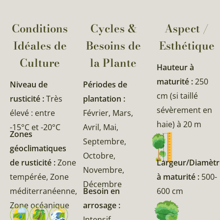
Conditions
Cycles &
Aspect /
Idéales de
Besoins de
Esthétique
Culture
la Plante​
Hauteur à
maturité :
250
Niveau de
Périodes de
cm (si taillé
rusticité :
Très
plantation :
sévèrement en
élevé : entre
Février, Mars,
haie) à 20 m
-15°C et -20°C
Avril, Mai,
Zones
Septembre,
géoclimatiques
Octobre,
de rusticité :
Zone
Largeur/Diamètr
Novembre,
tempérée, Zone
à maturité :
500-
Décembre
méditerranéenne,
Besoin en
600 cm
Zone océanique
arrosage :
Intensif