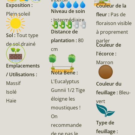
Exposition :
Couleur de la
Niveau de soin
Plein soleil
fleur :
Pas de
:
Intermédiaire
floraison visible
Distance de
à proprement
Sol :
Tout type
plantation :
80
parler
de sol drainé
Couleur de
cm
l'écorce :
Marron
Emplacements
Nota Bene :
/ Utilisations :
L'Eucalyptus
Massif
Couleur du
Gunnii 1/2 Tige
Isolé
feuillage :
Bleu-
éloigne les
Haie
vert
moustiques !
On
Type de
recommande
feuillage :
de ne pas le