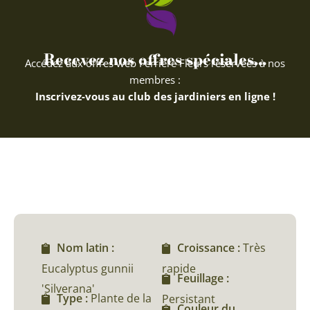
Recevez nos offres spéciales...
Accédez aux offres web Ferriere Fleurs réservées à nos
membres :
Inscrivez-vous au club des jardiniers en ligne !
Nom latin :
Croissance :
Très
Eucalyptus gunnii
rapide
Feuillage :
'Silverana'
Type :
Plante de la
Persistant
Couleur du