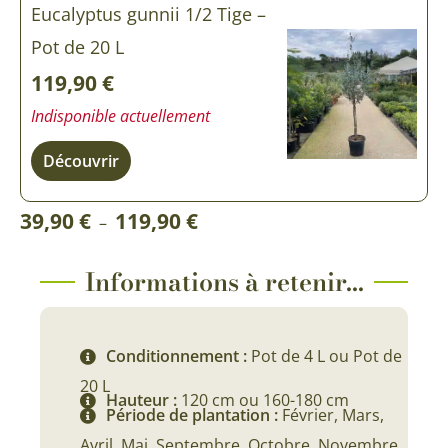
Eucalyptus gunnii 1/2 Tige –
Pot de 20 L
119,90
€
Indisponible actuellement
Découvrir
Plage
39,90
€
119,90
€
–
de
prix :
Informations à retenir...
39,90 €
à
Conditionnement :
Pot de 4 L ou Pot de
119,90 €
20 L
Hauteur :
120 cm ou 160-180 cm
Période de plantation :
Février, Mars,
Avril, Mai, Septembre, Octobre, Novembre,