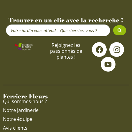
Trouver en un clic avec la recherche !
Search
...
F
Y
I
Rejoignez les
passionnés de
a
o
n
plantes !
c
u
s
e
t
t
b
u
a
o
b
g
o
e
r
Ferriere Fleurs
k
a
Qui sommes-nous ?
m
Notre jardinerie
Notre équipe
Avis clients