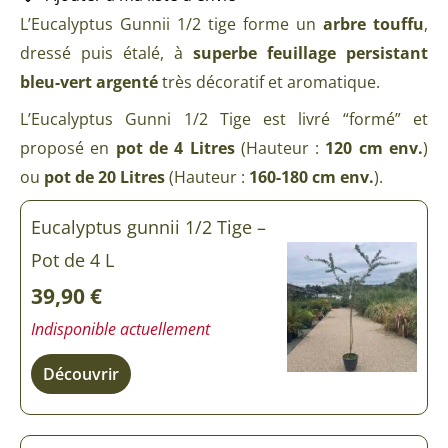
L’Eucalyptus Gunnii 1/2 tige forme un
arbre touffu
,
dressé puis étalé, à
superbe feuillage persistant
bleu-vert argenté
très décoratif et aromatique.
L’Eucalyptus Gunni 1/2 Tige est livré “formé” et
proposé en
pot de 4 Litres
(Hauteur :
120 cm env.
)
ou
pot de 20 Litres
(Hauteur :
160-180 cm env.
).
Eucalyptus gunnii 1/2 Tige –
Pot de 4 L
39,90
€
Indisponible actuellement
Découvrir