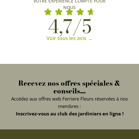
VOTRE EXPÉRIENCE COMPTE POUR
NOUS
4,7/5
Voir tous les avis →
Recevez nos offres spéciales &
conseils...
Accédez aux offres web Ferriere Fleurs réservées à nos
membres :
Inscrivez-vous au club des jardiniers en ligne !