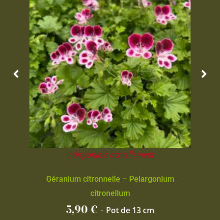
Indisponible actuellement
Géranium citronnelle – Pelargonium
citronellum
5,90
€
-
Pot de 13 cm