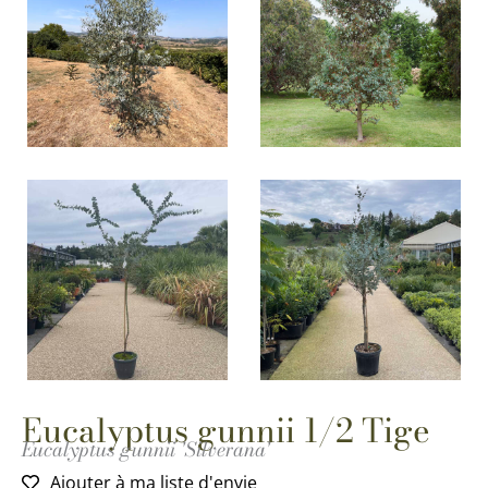
Eucalyptus gunnii 1/2 Tige
Eucalyptus gunnii 'Silverana'
Ajouter à ma liste d'envie