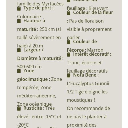
famille des Myrtacées
Type de port :
feuillage :
Bleu-vert
Couleur de la fleur
Colonnaire
Hauteur à
:
Pas de floraison
maturité :
250 cm (si
visible à proprement
taillé sévèrement en
parler
Couleur de
haie) à 20 m
Largeur /
l'écorce :
Marron
Intérêt décoratif :
Diamètre à maturité :
Tronc, écorce et
500-600 cm
Zone
feuillage décoratifs
Nota Bene :
géoclimatique :
Zone
L'Eucalyptus Gunnii
tempérée, Zone
1/2 Tige éloigne les
méditerranéenne,
moustiques !
Zone océanique
Rusticité :
Très
On recommande de
élevé : entre -15°C et
ne pas le planter à
-20°C
proximité des