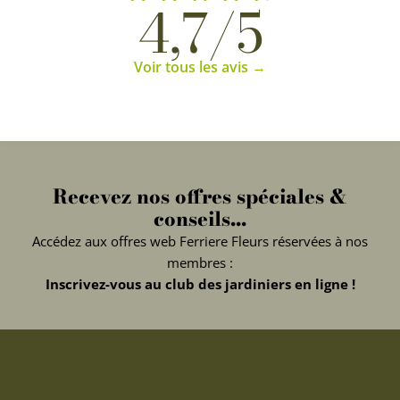
4,7/5
Voir tous les avis →
Recevez nos offres spéciales &
conseils...
Accédez aux offres web Ferriere Fleurs réservées à nos
membres :
Inscrivez-vous au club des jardiniers en ligne !