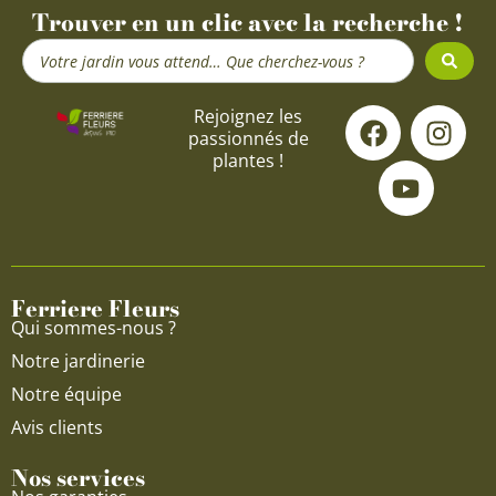
Trouver en un clic avec la recherche !
Search
...
F
Y
I
Rejoignez les
passionnés de
a
o
n
plantes !
c
u
s
e
t
t
b
u
a
o
b
g
o
e
r
Ferriere Fleurs
k
a
Qui sommes-nous ?
m
Notre jardinerie
Notre équipe
Avis clients
Nos services