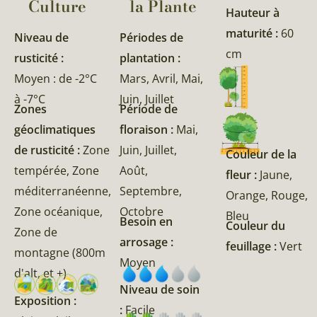
Culture
la Plante​
Hauteur à
maturité :
60
Niveau de
Périodes de
cm
rusticité :
plantation :
Moyen : de -2°C
Mars, Avril, Mai,
à -7°C
Juin, Juillet
Zones
Période de
géoclimatiques
floraison :
Mai,
de rusticité :
Zone
Juin, Juillet,
Couleur de la
tempérée, Zone
Août,
fleur :
Jaune,
méditerranéenne,
Septembre,
Orange, Rouge,
Zone océanique,
Octobre
Bleu
Besoin en
Couleur du
Zone de
arrosage :
feuillage :
Vert
montagne (800m
Moyen
d'alt, et +)
Niveau de soin
Exposition :
:
Facile