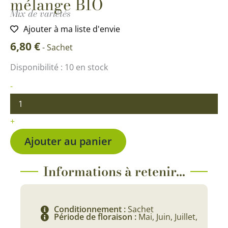
mélange BIO
Mix de variétés
Ajouter à ma liste d'envie
6,80
€
-
Sachet
quantité
Disponibilité :
10 en stock
de
Fleurs
-
Comestibles
en
mélange
+
BIO
Ajouter au panier
Informations à retenir...
Conditionnement :
Sachet
Période de floraison :
Mai, Juin, Juillet,