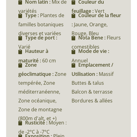
Nom latin :
Mix de
Couleur du
variétés
feuillage :
Vert
Type :
Plantes de
Couleur de la fleur
familles botaniques
:
Jaune, Orange,
diverses et variées
Rouge, Bleu
Type de port :
Nota Bene :
Fleurs
Varié
comestibles
Hauteur à
Mode de vie :
maturité :
60 cm
Annuel
Zone
Emplacement /
géoclimatique :
Zone
Utilisation :
Massif
tempérée, Zone
Buttes & talus
méditerranéenne,
Balcon & terrasse
Zone océanique,
Bordures & allées
Zone de montagne
(800m d'alt, et +)
Rusticité :
Moyen :
de -2°C à -7°C
Exposition :
Plein