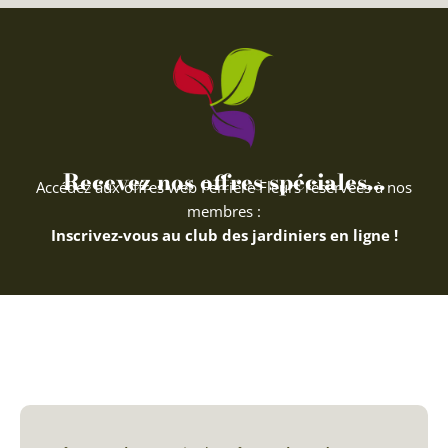
Recevez nos offres spéciales...
Accédez aux offres web Ferriere Fleurs réservées à nos
membres :
Inscrivez-vous au club des jardiniers en ligne !