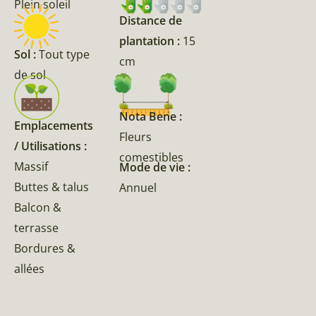
Plein soleil
Distance de
plantation :
15
Sol :
Tout type
cm
de sol
Nota Bene :
Emplacements
Fleurs
/ Utilisations :
comestibles
Massif
Mode de vie :
Buttes & talus
Annuel
Balcon &
terrasse
Bordures &
allées