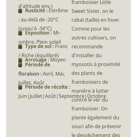
framboisier Little
d'altitude env.)
Rusticité :
Extrême
Sweet Sister, on le
: au-delà de -20°C
rabat (taille) en hiver.
(jusqu'à -34°C)
Comme pour les
Exposition :
Mi-
autres cultivars, on
ombre, Plein soleil
Type de sol :
Franc
recommande
/ Riche (équilibré)
d'installer du
Arrosage :
Moyen
myosotis à proximité
Période de
des plants de
floraison :
Avril, Mai,
framboisiers de
Juillet, Août
Période de récolte :
manière à lutter
Juin|Juillet|Août|Septembre|Octobre
contre le ver du
framboisier. On
plante également du
souci afin de prévenir
le dessèchement des