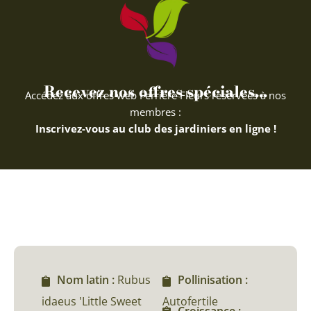
Recevez nos offres spéciales...
Accédez aux offres web Ferriere Fleurs réservées à nos
membres :
Inscrivez-vous au club des jardiniers en ligne !
Nom latin :
Rubus
Pollinisation :
idaeus 'Little Sweet
Autofertile
Croissance :