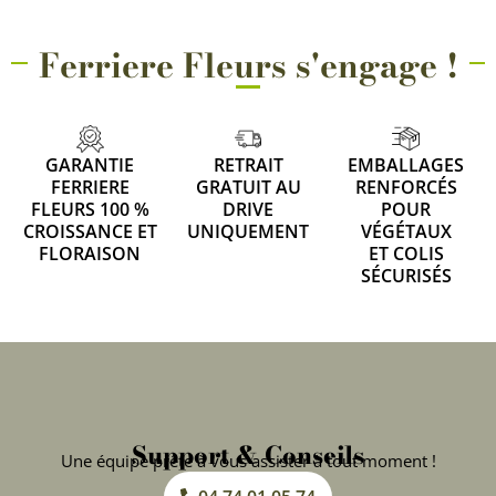
Ferriere Fleurs s'engage !
GARANTIE
RETRAIT
EMBALLAGES
FERRIERE
GRATUIT AU
RENFORCÉS
FLEURS 100 %
DRIVE
POUR
CROISSANCE ET
UNIQUEMENT
VÉGÉTAUX
FLORAISON
ET COLIS
SÉCURISÉS
Support & Conseils
Une équipe prête à vous assister à tout moment !