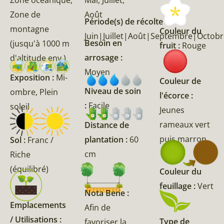
Zone océanique,
Mai, Juillet,
Zone de
Août
Période(s) de récolte :
montagne
Couleur du
Juin|Juillet|Août|Septembre|Octob
Besoin en
(jusqu'à 1000 m
fruit :
Rouge
arrosage :
d'altitude env.)
Moyen
Exposition :
Mi-
Couleur de
Niveau de soin
ombre, Plein
l'écorce :
:
Facile
soleil
Jeunes
rameaux vert
Distance de
puis marron
plantation :
60
Sol :
Franc /
cm
Riche
(équilibré)
Couleur du
feuillage :
Vert
Nota Bene :
Emplacements
Afin de
/ Utilisations :
Type de
favoriser la