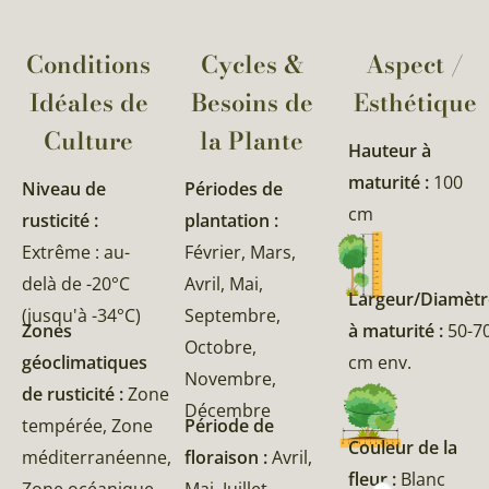
Conditions
Cycles &
Aspect /
Idéales de
Besoins de
Esthétique
Culture
la Plante​
Hauteur à
maturité :
100
Niveau de
Périodes de
cm
rusticité :
plantation :
Extrême : au-
Février, Mars,
delà de -20°C
Avril, Mai,
Largeur/Diamètr
(jusqu'à -34°C)
Septembre,
Zones
à maturité :
50-7
Octobre,
géoclimatiques
cm env.
Novembre,
de rusticité :
Zone
Décembre
tempérée, Zone
Période de
Couleur de la
méditerranéenne,
floraison :
Avril,
fleur :
Blanc