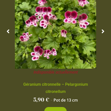
Indisponible actuellement
Géranium citronnelle – Pelargonium
citronellum
5,90
€
-
Pot de 13 cm