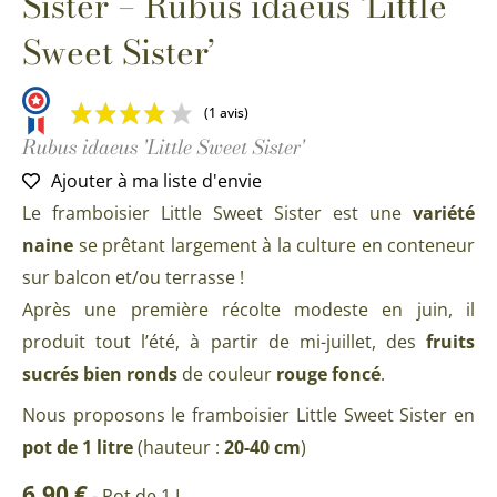
Sister – Rubus idaeus ‘Little
Sweet Sister’
(1 avis)
Rubus idaeus 'Little Sweet Sister'
Ajouter à ma liste d'envie
Le framboisier Little Sweet Sister est une
variété
naine
se prêtant largement à la culture en conteneur
sur balcon et/ou terrasse !
Après une première récolte modeste en juin, il
produit tout l’été, à partir de mi-juillet, des
fruits
sucrés bien ronds
de couleur
rouge foncé
.
Nous proposons le framboisier Little Sweet Sister en
pot de 1 litre
(hauteur :
20-40 cm
)
6,90
€
-
Pot de 1 L