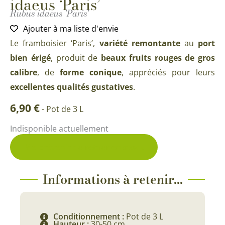
idaeus ‘Paris’
Rubus idaeus 'Paris'
Ajouter à ma liste d'envie
Le framboisier ‘Paris’,
variété
remontante
au
port
bien érigé
, produit de
beaux fruits rouges de gros
calibre
, de
forme conique
, appréciés pour leurs
excellentes qualités gustatives
.
6,90
€
-
Pot de 3 L
Indisponible actuellement
Me prévenir du retour en stock
Informations à retenir...
Conditionnement :
Pot de 3 L
Hauteur :
30-50 cm