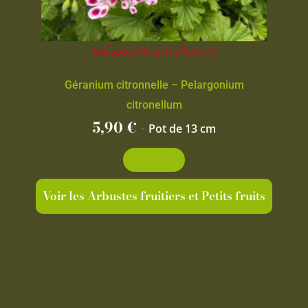
Indisponible actuellement
Géranium citronnelle – Pelargonium
citronellum
5,90
€
-
Pot de 13 cm
Découvrir
Voir les Arbustes fruitiers et Petits fruits