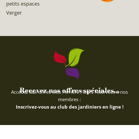
petits espaces
Verger
Recevez nos offres spéciales...
Accédez aux offres web Ferriere Fleurs réservées à nos
membres :
Inscrivez-vous au club des jardiniers en ligne !