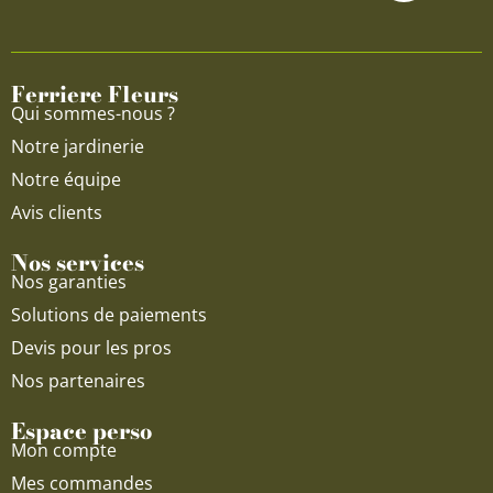
b
u
a
o
b
g
o
e
r
Ferriere Fleurs
k
a
Qui sommes-nous ?
m
Notre jardinerie
Notre équipe
Avis clients
Nos services
Nos garanties
Solutions de paiements
Devis pour les pros
Nos partenaires
Espace perso
Mon compte
Mes commandes