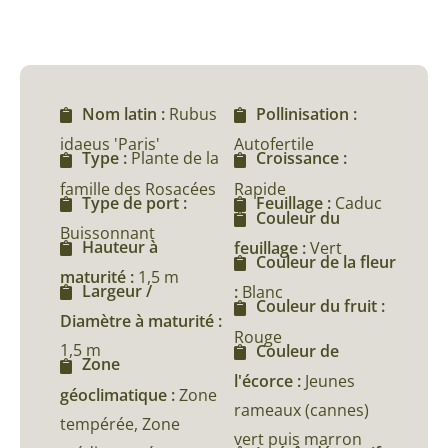
Nom latin :
Rubus
Pollinisation :
idaeus 'Paris'
Autofertile
Type :
Plante de la
Croissance :
famille des Rosacées
Rapide
Type de port :
Feuillage :
Caduc
Couleur du
Buissonnant
Hauteur à
feuillage :
Vert
Couleur de la fleur
maturité :
1,5 m
Largeur /
:
Blanc
Couleur du fruit :
Diamètre à maturité :
Rouge
1,5 m
Couleur de
Zone
l'écorce :
Jeunes
géoclimatique :
Zone
rameaux (cannes)
tempérée, Zone
vert puis marron