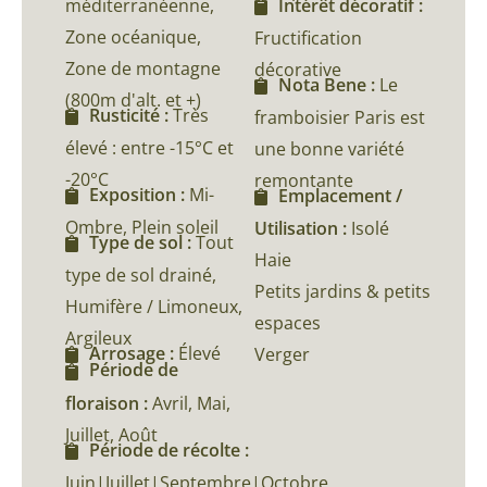
méditerranéenne,
Intérêt décoratif :
Zone océanique,
Fructification
Zone de montagne
décorative
Nota Bene :
Le
(800m d'alt. et +)
Rusticité :
Très
framboisier Paris est
élevé : entre -15°C et
une bonne variété
-20°C
remontante
Exposition :
Mi-
Emplacement /
Ombre, Plein soleil
Utilisation :
Isolé
Type de sol :
Tout
Haie
type de sol drainé,
Petits jardins & petits
Humifère / Limoneux,
espaces
Argileux
Arrosage :
Élevé
Verger
Période de
floraison :
Avril, Mai,
Juillet, Août
Période de récolte :
Juin|Juillet|Septembre|Octobre