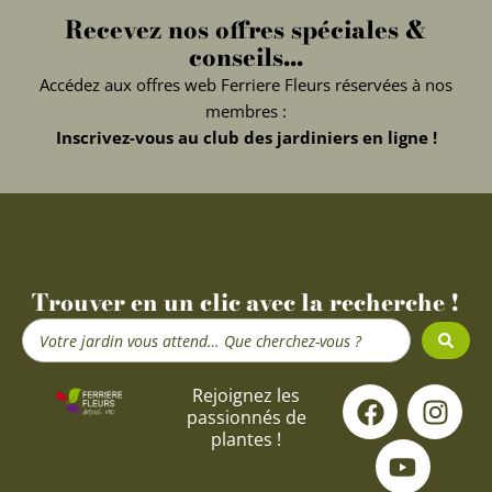
Recevez nos offres spéciales &
conseils...
Accédez aux offres web Ferriere Fleurs réservées à nos
membres :
Inscrivez-vous au club des jardiniers en ligne !
Trouver en un clic avec la recherche !
Search
...
F
Y
I
Rejoignez les
passionnés de
a
o
n
plantes !
c
u
s
e
t
t