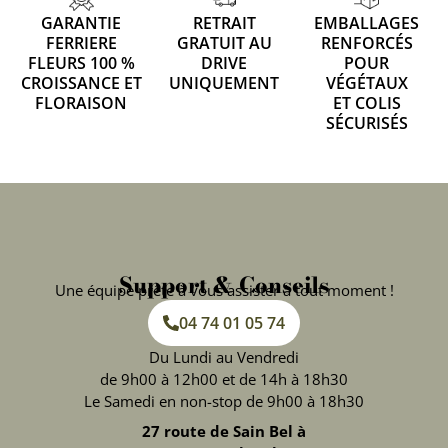
GARANTIE
RETRAIT
EMBALLAGES
FERRIERE
GRATUIT AU
RENFORCÉS
FLEURS 100 %
DRIVE
POUR
CROISSANCE ET
UNIQUEMENT
VÉGÉTAUX
FLORAISON
ET COLIS
SÉCURISÉS
Support & Conseils
Une équipe prête à vous assister à tout moment !
04 74 01 05 74
Du Lundi au Vendredi
de 9h00 à 12h00 et de 14h à 18h30
Le Samedi en non-stop de 9h00 à 18h30
27 route de Sain Bel à