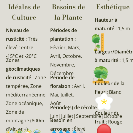
Idéales de
Besoins de
Esthétique
Culture
la Plante​
Hauteur à
maturité :
1,5 m
Niveau de
Périodes de
rusticité :
Très
plantation :
élevé : entre
Février, Mars,
Largeur/Diamètr
-15°C et -20°C
Avril, Octobre,
Zones
à maturité :
1,5 
Novembre,
géoclimatiques
Décembre
de rusticité :
Zone
Période de
Couleur de la
tempérée, Zone
floraison :
Avril,
fleur :
Blanc
méditerranéenne,
Mai, Juillet,
Zone océanique,
Août
Période(s) de récolte :
Zone de
Couleur du
Juin|Juillet|Septembre|Octobre
Besoin en
montagne (800m
fruit :
Rouge
arrosage :
Élevé
d'alt. et +)