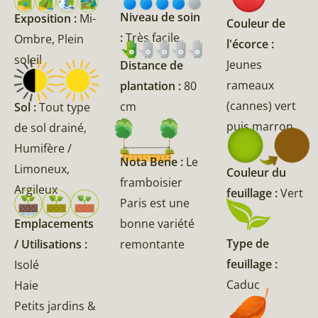
Niveau de soin
Exposition :
Mi-
Couleur de
:
Très facile
Ombre, Plein
l'écorce :
soleil
Jeunes
Distance de
rameaux
plantation :
80
(cannes) vert
cm
Sol :
Tout type
puis marron
de sol drainé,
Humifère /
Nota Bene :
Le
Limoneux,
Couleur du
framboisier
Argileux
feuillage :
Vert
Paris est une
Emplacements
bonne variété
Type de
/ Utilisations :
remontante
feuillage :
Isolé
Caduc
Haie
Petits jardins &