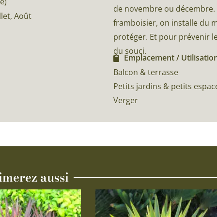
é)
de novembre ou décembre. Af
illet, Août
framboisier, on installe du 
protéger. Et pour prévenir l
du souci.
Emplacement / Utilisation
Balcon & terrasse
Petits jardins & petits espac
Verger
imerez aussi
Ce
produit