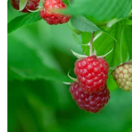
Arbustes de terre de bruyère
Plantes v
Plantes Grimpantes
Plantes v
Arbres fruitiers
Plantes v
Conifères
Plantes v
Plantes méditerranéennes et exotiques
Plantes vi
Rosiers
Plantes vi
remarqua
Plantes vi
Lavande 
Graminé