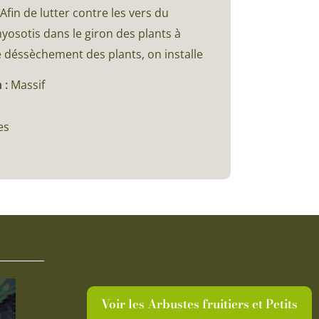
in de lutter contre les vers du
myosotis dans le giron des plants à
e déssèchement des plants, on installe
 :
Massif
es
Voir les Arbustes fruitiers et Petits