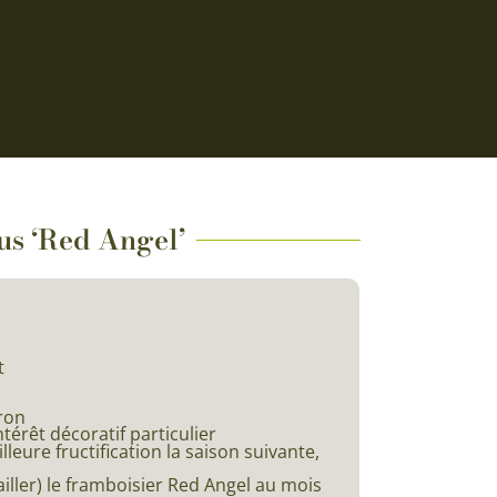
us ‘Red Angel’
t
c
ron
ntérêt décoratif particulier
leure fructification la saison suivante,
tailler) le framboisier Red Angel au mois