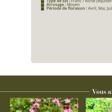
Type de sol :
Franc / Riche (équilibr
Arrosage :
Moyen
Période de floraison :
Avril, Mai, Ju
Vous a