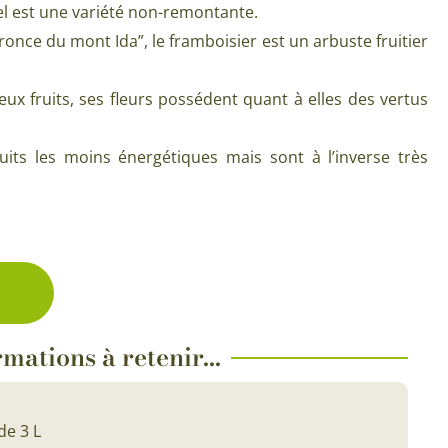
Plantes d’intérieur pour ombre
gel est une variété non-remontante.
& semences BIO
nce du mont Ida”, le framboisier est un arbuste fruitier
Plantes pour salle de bain
Potageres en mélange
Plantes de bureau
ux fruits, ses fleurs possédent quant à elles des vertus
 pour gazon & prairie
Plantes d’intérieur dépolluantes
ert & Plantes utiles
uits les moins énergétiques mais sont à l’inverse très
Plantes d’intérieur colorées
pour semis de printemps
Plantes tropicales d’intérieur
pour semis d’été
Plantes increvables
pour semis d’automne
ck
 & Graines Spéciales Semis
mations à retenir...
 & Graines Spéciales petit
 & Graines Spéciales grand
de 3 L