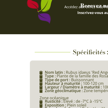
Recevez nos
Accédez aux offres web Fe
Inscrivez-vous au
Spécificités
Nom latin :
Rubus idaeus 'Red Ange
Type :
Plante de la famille des Ros
Type de port :
Buissonnant
Hauteur à maturité :
100-120 cm
Largeur / Diamètre à maturité :
10
Zone géoclimatique :
Zone tempéré
Zone océanique
Rusticité :
Élevé : de -7°C à -15°C
Exposition :
Plein soleil