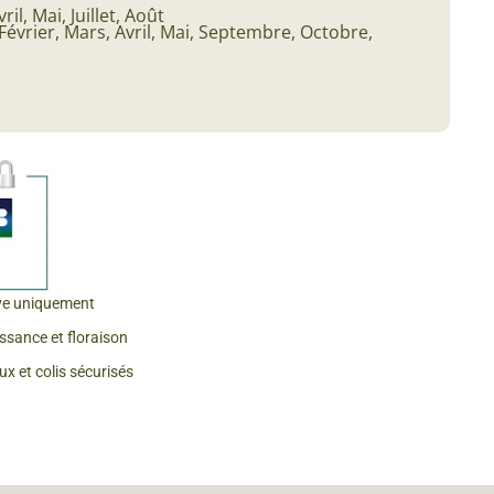
vril, Mai, Juillet, Août
Février, Mars, Avril, Mai, Septembre, Octobre,
 & Graines Spéciales Fraîcheur
 fleurs de A à Z
u Potager
ve uniquement
issance et floraison
x et colis sécurisés