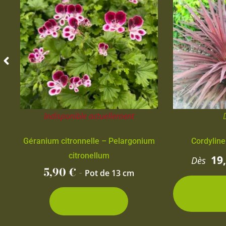
Indisponible actuellement
Géranium citronnelle – Pelargonium
Cordyline
citronellum
19
Dès
5,90
€
-
Pot de 13 cm
2 con
d
Découvrir