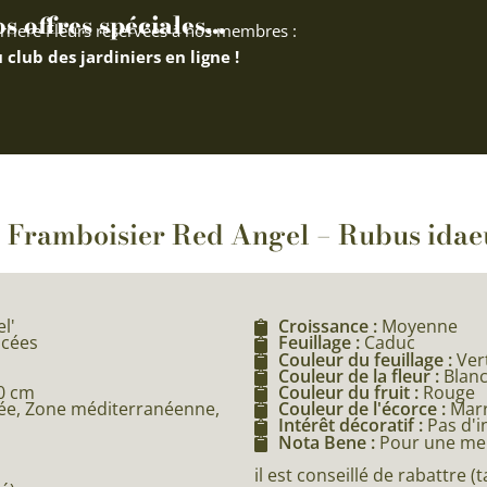
 offres spéciales...
rriere Fleurs réservées à nos membres :
 club des jardiniers en ligne !
 : Framboisier Red Angel – Rubus idae
l'
Croissance :
Moyenne
acées
Feuillage :
Caduc
Couleur du feuillage :
Ver
Couleur de la fleur :
Blan
0 cm
Couleur du fruit :
Rouge
e, Zone méditerranéenne,
Couleur de l'écorce :
Mar
Intérêt décoratif :
Pas d'i
Nota Bene :
Pour une meil
il est conseillé de rabattre (