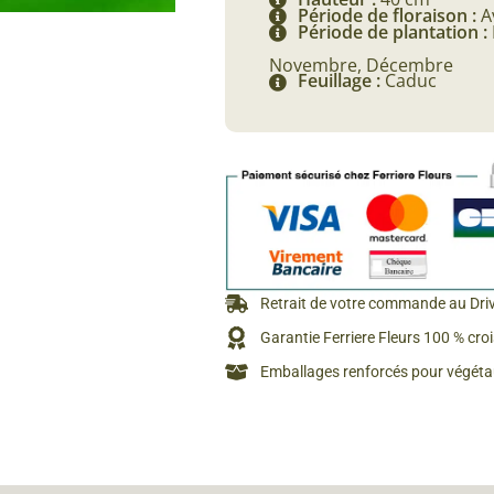
Période de floraison :
A
Rosiers à grosses fleurs
Période de plantation :
Semences
d’Antan
Rosiers parfumés
Novembre, Décembre
Feuillage :
Caduc
Bulbes de
Rosiers grimpants
Bulbes d
Retrait de votre commande au Dri
Garantie Ferriere Fleurs 100 % cro
Emballages renforcés pour végétau