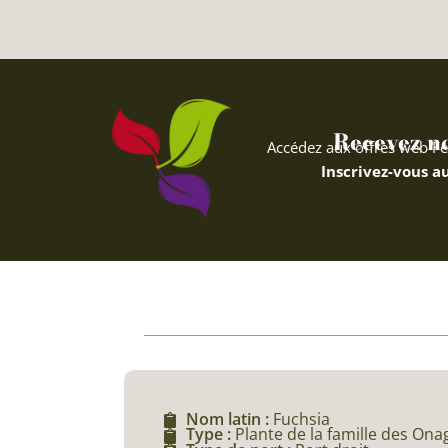
Recevez nos
Accédez aux offres web Fe
Inscrivez-vous au
Nom latin :
Fuchsia
Type :
Plante de la famille des On