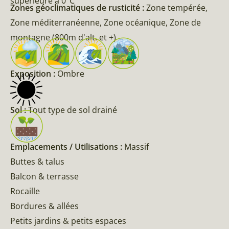
supérieure à 0°C
Zones géoclimatiques de rusticité :
Zone tempérée,
Zone méditerranéenne, Zone océanique, Zone de
montagne (800m d'alt. et +)
Exposition :
Ombre
Sol :
Tout type de sol drainé
Emplacements / Utilisations :
Massif
Buttes & talus
Balcon & terrasse
Rocaille
Bordures & allées
Petits jardins & petits espaces