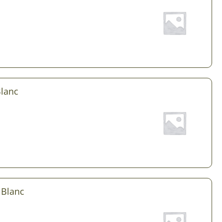
Plantes d’intérieur pour ombre
& semences BIO
Plantes pour salle de bain
Potageres en mélange
Plantes de bureau
 pour gazon & prairie
Plantes d’intérieur dépolluantes
ert & Plantes utiles
Plantes d’intérieur colorées
Blanc
pour semis de printemps
Plantes tropicales d’intérieur
pour semis d’été
Plantes increvables
pour semis d’automne
 & Graines Spéciales Semis
 & Graines Spéciales petit
 Blanc
 & Graines Spéciales grand