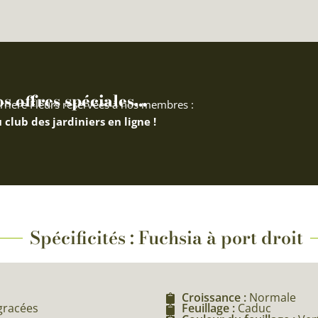
 offres spéciales...
rriere Fleurs réservées à nos membres :
 club des jardiniers en ligne !
Spécificités : Fuchsia à port droit
Croissance :
Normale
agracées
Feuillage :
Caduc