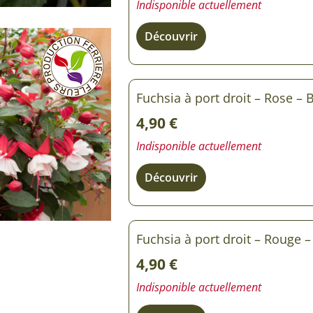
Indisponible actuellement
Rosiers à grosses fleurs
Semences
d’Antan
Découvrir
Rosiers parfumés
Bulbes de
Rosiers grimpants
Bulbes d
Fuchsia à port droit – Rose – 
4,90
€
Indisponible actuellement
Découvrir
Fuchsia à port droit – Rouge –
4,90
€
Indisponible actuellement