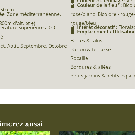
Couleur du feuillage :
Ver
Couleur de la fleur :
Bicol
-50 cm
rose/blanc|Bicolore - rouge/
e, Zone méditerranéenne,
rouge/bleu
0m d'alt. et +)
Intérêt décoratif :
Florais
pérature supérieure à 0°C
Emplacement / Utilisation
né
Buttes & talus
illet, Août, Septembre, Octobre
Balcon & terrasse
Rocaille
Bordures & allées
Petits jardins & petits espac
imerez aussi