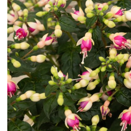
Arbustes de terre de bruyère
Plantes v
Plantes Grimpantes
Plantes v
Arbres fruitiers
Plantes v
Conifères
Plantes v
Plantes méditerranéennes et exotiques
Plantes vi
Rosiers
Plantes vi
remarqua
Plantes vi
Lavande 
Graminé