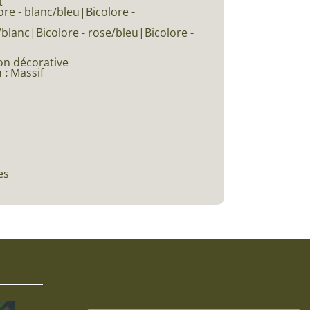
t
ore - blanc/bleu|Bicolore -
blanc|Bicolore - rose/bleu|Bicolore -
on décorative
 :
Massif
es