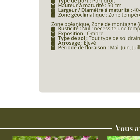
Type de port :
Port droit
Hauteur à maturité :
50 cm
Largeur / Diamètre à maturité :
40
Zone géoclimatique :
Zone tempéré
Zone océanique, Zone de montagne (80
Rusticité :
Nul : nécessite une tem
Exposition :
Ombre
Type de sol :
Tout type de sol drai
Arrosage :
Élevé
Période de floraison :
Mai, Juin, Ju
Vous a