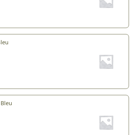
 & Graines Spéciales Fraîcheur
 fleurs de A à Z
u Potager
Bleu
 Bleu