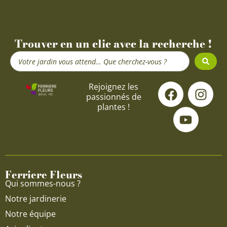
Trouver en un clic avec la recherche !
Search
...
F
Y
I
Rejoignez les
passionnés de
a
o
n
plantes !
c
u
s
e
t
t
b
u
a
o
b
g
o
e
r
Ferriere Fleurs
k
a
Qui sommes-nous ?
m
Notre jardinerie
Notre équipe