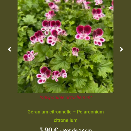
Indisponible actuellement
Géranium citronnelle – Pelargonium
citronellum
5,90
€
-
Pot de 13 cm