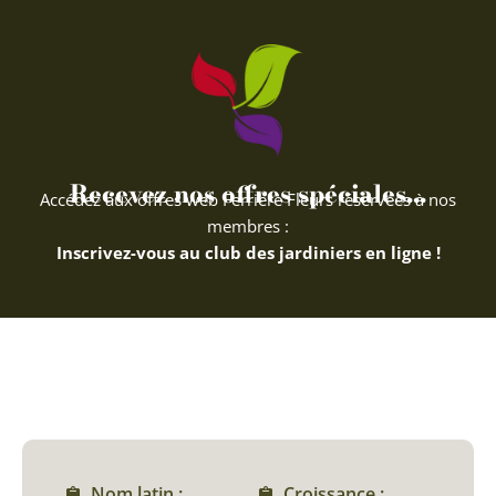
Recevez nos offres spéciales...
Accédez aux offres web Ferriere Fleurs réservées à nos
membres :
Inscrivez-vous au club des jardiniers en ligne !
Nom latin :
Croissance :