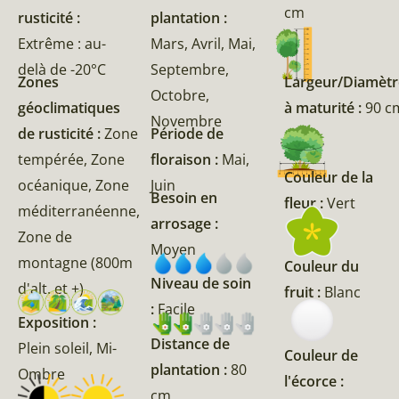
cm
rusticité :
plantation :
Extrême : au-
Mars, Avril, Mai,
delà de -20°C
Septembre,
Zones
Largeur/Diamètr
Octobre,
géoclimatiques
à maturité :
90 c
Novembre
de rusticité :
Zone
Période de
tempérée, Zone
floraison :
Mai,
Couleur de la
océanique, Zone
Juin
Besoin en
fleur :
Vert
méditerranéenne,
arrosage :
Zone de
Moyen
montagne (800m
Couleur du
Niveau de soin
d'alt. et +)
fruit :
Blanc
:
Facile
Exposition :
Distance de
Plein soleil, Mi-
Couleur de
plantation :
80
Ombre
l'écorce :
cm