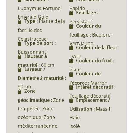
Euonymus Fortunei
Rapide
Feuillage :
Emerald Gold
Type :
Plante de la
Persistant
Couleur du
famille des
feuillage :
Bicolore -
Celastraceae
Type de port :
Vert/Jaune
Couleur de la fleur
Buissonnant
Hauteur à
:
Vert
Couleur du fruit :
maturité :
60 cm
Largeur /
Blanc
Couleur de
Diamètre à maturité :
l'écorce :
Marron
90 cm
Intérêt décoratif :
Zone
Feuillage décoratif
géoclimatique :
Zone
Emplacement /
tempérée, Zone
Utilisation :
Massif
océanique, Zone
Haie
méditerranéenne,
Isolé