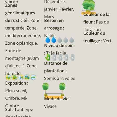
voire +
Décembre,
Zones
Janvier, Février,
géoclimatiques
Couleur de la
Mars
de rusticité :
Zone
Besoin en
fleur :
Pas de
tempérée, Zone
arrosage :
floraison
Couleur du
méditerranéenne,
Faible
feuillage :
Vert
Zone océanique,
Niveau de soin
Zone de
:
Très facile
montagne (800m
Distance de
d'alt, et +), Zone
plantation :
humide
Semis à la volée
Exposition :
Plein soleil,
Ombre, Mi-
Mode de vie :
Ombre
Vivace
Sol :
Tout type
de sol drainé