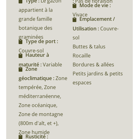
Type :
Le gazon
:
Pas de floraison
Mode de vie :
appartient à la
Vivace
grande famille
Emplacement /
botanique des
Utilisation :
Couvre-
graminées
sol
Type de port :
Buttes & talus
Couvre-sol
Hauteur à
Rocaille
maturité :
Variable
Bordures & allées
Zone
Petits jardins & petits
géoclimatique :
Zone
espaces
tempérée, Zone
méditerranéenne,
Zone océanique,
Zone de montagne
(800m d'alt, et +),
Zone humide
Rusticité :