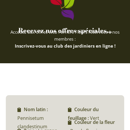
Recevez nos offres spéciales...
Accédez aux offres web Ferriere Fleurs réservées à nos
membres :
Inscrivez-vous au club des jardiniers en ligne !
Nom latin :
Couleur du
Pennisetum
feuillage :
Vert
Couleur de la fleur
clandestinum