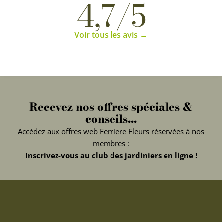
4,7/5
Voir tous les avis →
Recevez nos offres spéciales &
conseils...
Accédez aux offres web Ferriere Fleurs réservées à nos
membres :
Inscrivez-vous au club des jardiniers en ligne !