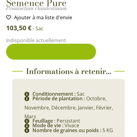
Semence Pure
Pennisetum clandestinum
Ajouter à ma liste d'envie
103,50
€
-
Sac
Indisponible actuellement
Me prévenir du retour en stock
Informations à retenir...
Conditionnement :
Sac
Période de plantation :
Octobre,
Novembre, Décembre, Janvier, Février,
Mars
Feuillage :
Persistant
Mode de vie :
Vivace
Nombre de graines ou poids :
5 KG