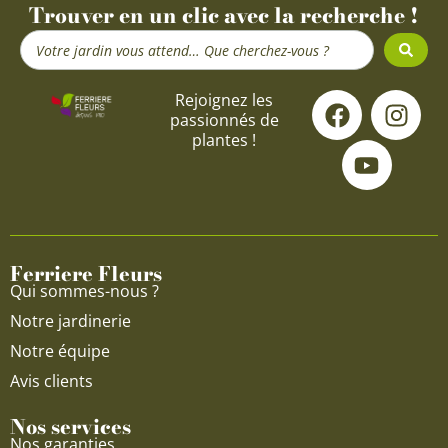
Trouver en un clic avec la recherche !
Search
...
F
Y
I
Rejoignez les
passionnés de
a
o
n
plantes !
c
u
s
e
t
t
b
u
a
o
b
g
o
e
r
Ferriere Fleurs
k
a
Qui sommes-nous ?
m
Notre jardinerie
Notre équipe
Avis clients
Nos services
Nos garanties