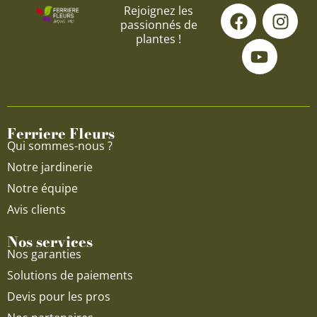
F
Y
I
Rejoignez les
passionnés de
a
o
n
plantes !
c
u
s
e
t
t
b
u
a
o
b
g
o
e
r
Ferriere Fleurs
k
a
Qui sommes-nous ?
m
Notre jardinerie
Notre équipe
Avis clients
Nos services
Nos garanties
Solutions de paiements
Devis pour les pros