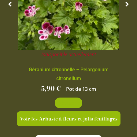
Indisponible actuellement
Géranium citronnelle – Pelargonium
citronellum
5,90
€
-
Pot de 13 cm
Découvrir
Voir les Arbuste à fleurs et jolis feuillages