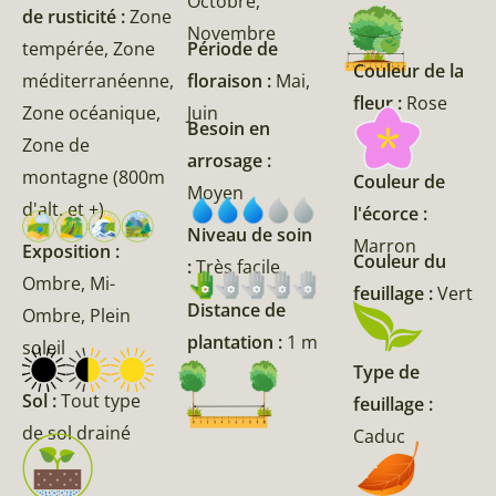
Octobre,
de rusticité :
Zone
Novembre
tempérée, Zone
Période de
Couleur de la
méditerranéenne,
floraison :
Mai,
fleur :
Rose
Zone océanique,
Juin
Besoin en
Zone de
arrosage :
montagne (800m
Couleur de
Moyen
d'alt. et +)
l'écorce :
Niveau de soin
Marron
Exposition :
Couleur du
:
Très facile
Ombre, Mi-
feuillage :
Vert
Distance de
Ombre, Plein
plantation :
1 m
soleil
Type de
Sol :
Tout type
feuillage :
de sol drainé
Caduc