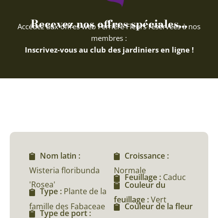
Recevez nos offres spéciales...
Accédez aux offres web Ferriere Fleurs réservées à nos
membres :
Inscrivez-vous au club des jardiniers en ligne !
Nom latin :
Croissance :
Wisteria floribunda
Normale
Feuillage :
Caduc
'Rosea'
Couleur du
Type :
Plante de la
feuillage :
Vert
famille des Fabaceae
Couleur de la fleur
Type de port :