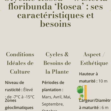
floribunda ‘Rosea’ : ses
caractéristiques et
besoins
Conditions
Cycles &
Aspect /
Idéales de
Besoins de
Esthétique
Culture
la Plante​
Hauteur à
maturité :
10 m
Niveau de
Périodes de
rusticité :
Élevé
plantation :
: de -7°C à -15°C
Mars, Avril, Mai,
Zones
Largeur/Diamètr
Septembre,
géoclimatiques
à maturité :
6 m