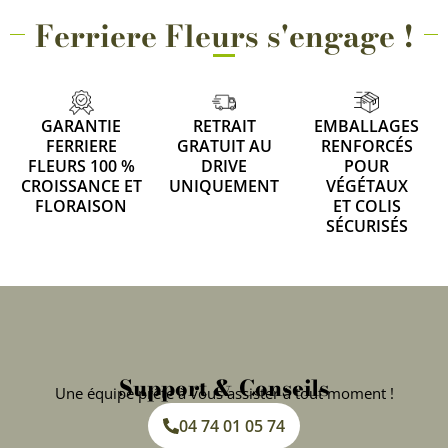
Ferriere Fleurs s'engage !
GARANTIE
RETRAIT
EMBALLAGES
FERRIERE
GRATUIT AU
RENFORCÉS
FLEURS 100 %
DRIVE
POUR
CROISSANCE ET
UNIQUEMENT
VÉGÉTAUX
FLORAISON
ET COLIS
SÉCURISÉS
Support & Conseils
Une équipe prête à vous assister à tout moment !
04 74 01 05 74