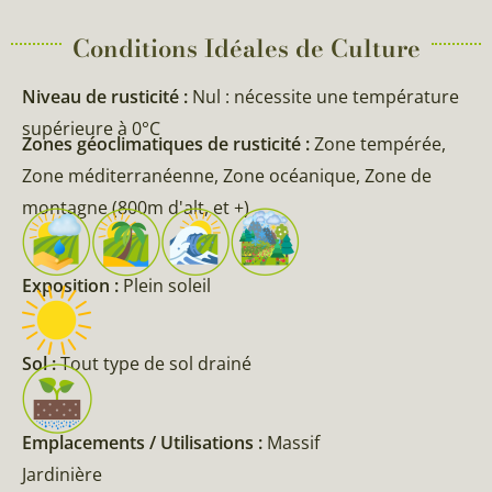
Conditions Idéales de Culture
Niveau de rusticité :
Nul : nécessite une température
supérieure à 0°C
Zones géoclimatiques de rusticité :
Zone tempérée,
Zone méditerranéenne, Zone océanique, Zone de
montagne (800m d'alt, et +)
Exposition :
Plein soleil
Sol :
Tout type de sol drainé
Emplacements / Utilisations :
Massif
Jardinière