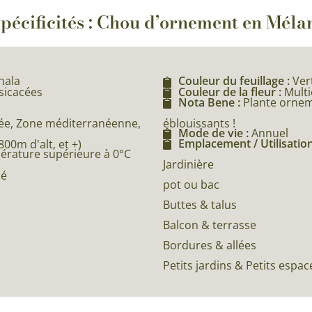
pécificités : Chou d’ornement en Méla
hala
Couleur du feuillage :
Ver
ssicacées
Couleur de la fleur :
Multi
Nota Bene :
Plante ornem
éblouissants !
e, Zone méditerranéenne,
Mode de vie :
Annuel
Emplacement / Utilisation
0m d'alt, et +)
pérature supérieure à 0°C
Jardinière
né
pot ou bac
Buttes & talus
Balcon & terrasse
Bordures & allées
Petits jardins & Petits espac