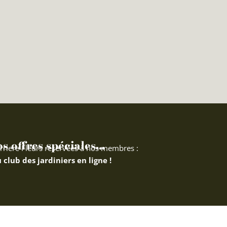
 offres spéciales...
rriere Fleurs réservées à nos membres :
 club des jardiniers en ligne !