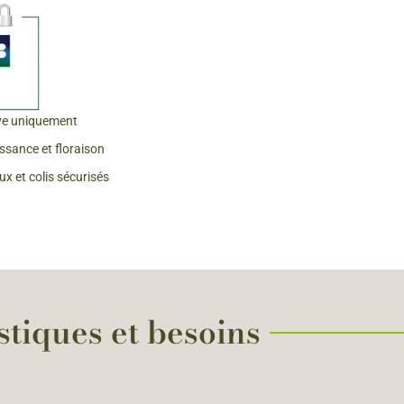
 & Graines Spéciales Fraîcheur
 fleurs de A à Z
u Potager
ve uniquement
issance et floraison
x et colis sécurisés
tiques et besoins