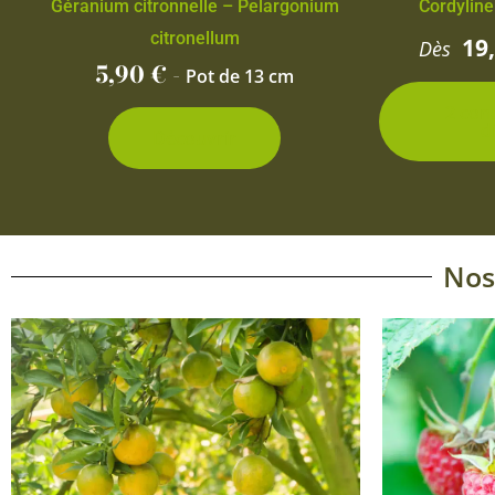
Géranium citronnelle – Pelargonium
Cordyline
citronellum
19
Dès
5,90
€
-
Pot de 13 cm
2 con
d
Découvrir
Nos