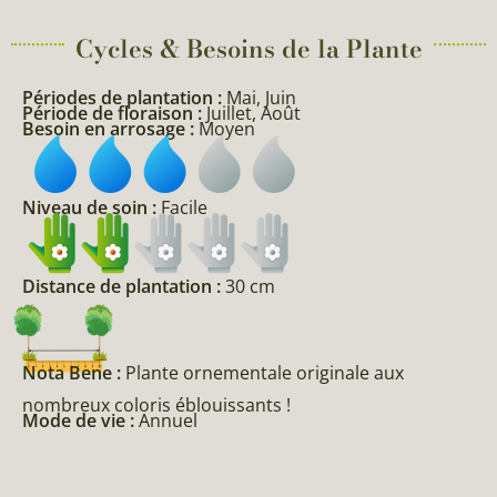
Cycles & Besoins de la Plante​
Périodes de plantation :
Mai, Juin
Période de floraison :
Juillet, Août
Besoin en arrosage :
Moyen
Niveau de soin :
Facile
Distance de plantation :
30 cm
Nota Bene :
Plante ornementale originale aux
nombreux coloris éblouissants !
Mode de vie :
Annuel