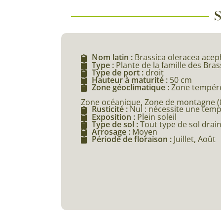
S
Nom latin :
Brassica oleracea acep
Type :
Plante de la famille des Bra
Type de port :
droit
Hauteur à maturité :
50 cm
Zone géoclimatique :
Zone tempéré
Zone océanique, Zone de montagne (80
Rusticité :
Nul : nécessite une tem
Exposition :
Plein soleil
Type de sol :
Tout type de sol drai
Arrosage :
Moyen
Période de floraison :
Juillet, Août