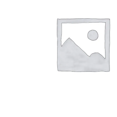
Arbustes de terre de bruyère
Plantes v
Plantes Grimpantes
Plantes v
Arbres fruitiers
Plantes v
Conifères
Plantes v
Plantes méditerranéennes et exotiques
Plantes vi
Rosiers
Plantes vi
remarqua
Plantes vi
Lavande 
Graminé