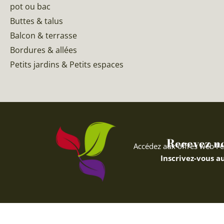
pot ou bac
Buttes & talus
Balcon & terrasse
Bordures & allées
Petits jardins & Petits espaces
Recevez nos
Accédez aux offres web Fe
Inscrivez-vous au