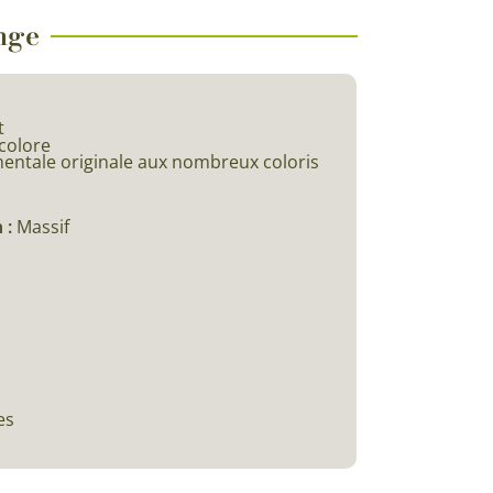
nge
t
colore
entale originale aux nombreux coloris
 :
Massif
es