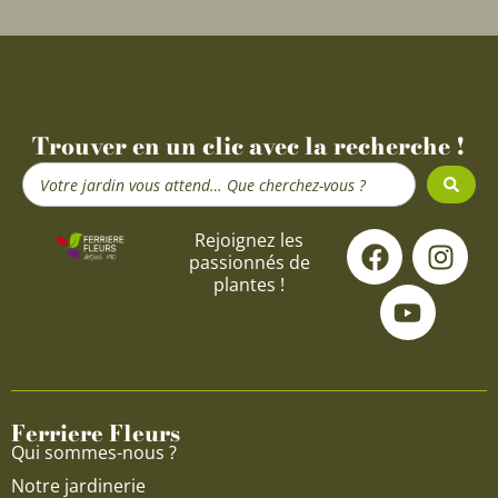
Trouver en un clic avec la recherche !
Search
...
F
Y
I
Rejoignez les
passionnés de
a
o
n
plantes !
c
u
s
e
t
t
b
u
a
o
b
g
o
e
r
Ferriere Fleurs
k
a
Qui sommes-nous ?
m
Notre jardinerie