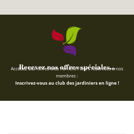
Recevez nos offres spéciales...
Accédez aux offres web Ferriere Fleurs réservées à nos
membres :
Inscrivez-vous au club des jardiniers en ligne !