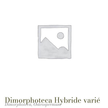
Dimorphoteca Hybride varié
Dimorphoteca, Osteospermum