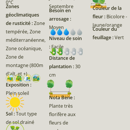
0°C
Zones
Septembre
Couleur de la
Besoin en
géoclimatiques
fleur :
Bicolore -
arrosage :
de rusticité :
Zone
Jaune/orange
Moyen
Couleur du
tempérée, Zone
feuillage :
Vert
Niveau de soin
méditerranéenne,
:
Facile
Zone océanique,
Zone de
Distance de
montagne (800m
plantation :
30
d'alt, et +)
cm
Exposition :
Plein soleil
Nota Bene :
Plante très
Sol :
Tout type
florifère aux
de sol drainé
fleurs de