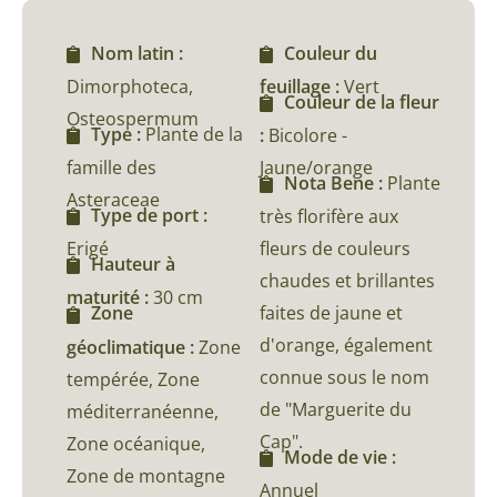
Nom latin :
Couleur du
Dimorphoteca,
feuillage :
Vert
Couleur de la fleur
Osteospermum
Type :
Plante de la
:
Bicolore -
famille des
Jaune/orange
Nota Bene :
Plante
Asteraceae
Type de port :
très florifère aux
Erigé
fleurs de couleurs
Hauteur à
chaudes et brillantes
maturité :
30 cm
faites de jaune et
Zone
d'orange, également
géoclimatique :
Zone
connue sous le nom
tempérée, Zone
de "Marguerite du
méditerranéenne,
Cap".
Zone océanique,
Mode de vie :
Zone de montagne
Annuel