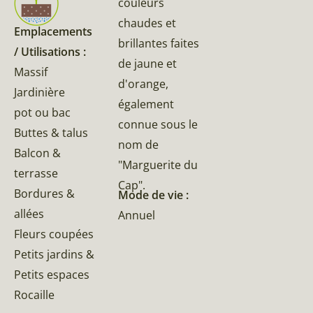
couleurs
chaudes et
Emplacements
brillantes faites
/ Utilisations :
de jaune et
Massif
d'orange,
Jardinière
également
pot ou bac
connue sous le
Buttes & talus
nom de
Balcon &
"Marguerite du
terrasse
Cap".
Bordures &
Mode de vie :
allées
Annuel
Fleurs coupées
Petits jardins &
Petits espaces
Rocaille