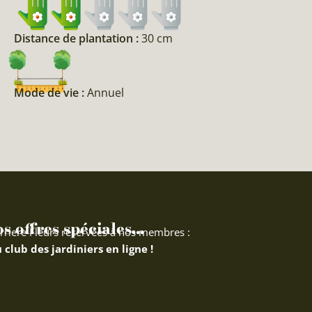
Distance de plantation :
30 cm
Mode de vie :
Annuel
 offres spéciales...
rriere Fleurs réservées à nos membres :
 club des jardiniers en ligne !