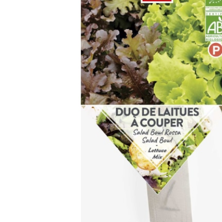
Arbustes de terre de bruyère
Plantes v
Plantes Grimpantes
Plantes v
Arbres fruitiers
Plantes v
Conifères
Plantes v
Plantes méditerranéennes et exotiques
Plantes vi
Rosiers
Plantes vi
remarqua
Plantes vi
Lavande 
Graminé