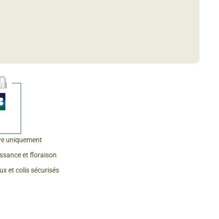
 & Graines Spéciales Fraîcheur
 fleurs de A à Z
u Potager
ve uniquement
issance et floraison
x et colis sécurisés