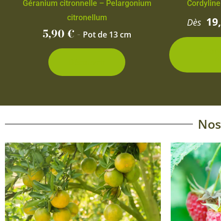
Géranium citronnelle – Pelargonium
Cordyline
citronellum
19
Dès
5,90
€
-
Pot de 13 cm
2 con
d
Découvrir
Nos