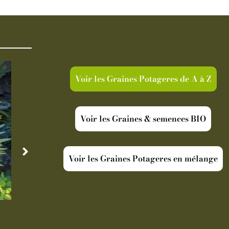
Voir les Graines Potageres de A à Z
Voir les Graines & semences BIO
Voir les Graines Potageres en mélange
Disponible
Indisp