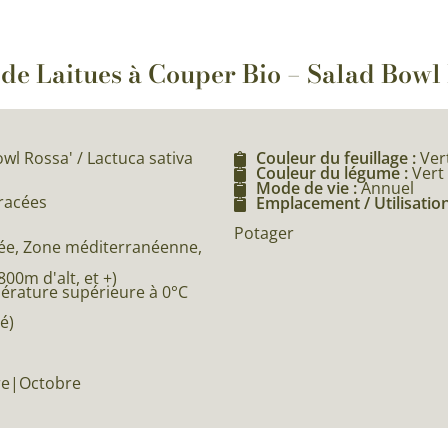
o de Laitues à Couper Bio – Salad Bow
owl Rossa' / Lactuca sativa
Couleur du feuillage :
Ver
Couleur du légume :
Vert
Mode de vie :
Annuel
éracées
Emplacement / Utilisation
Potager
e, Zone méditerranéenne,
0m d'alt, et +)
pérature supérieure à 0°C
é)
re|Octobre