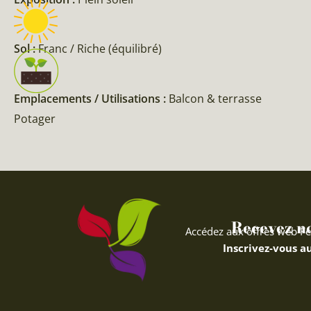
Sol :
Franc / Riche (équilibré)
Emplacements / Utilisations :
Balcon & terrasse
Potager
Recevez nos
Accédez aux offres web Fe
Inscrivez-vous au