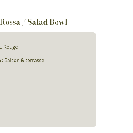
l Rossa / Salad Bowl
t, Rouge
 :
Balcon & terrasse