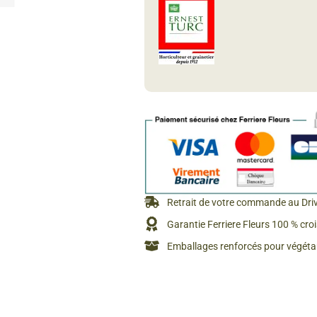
Rosiers à grosses fleurs
Semences
d’Antan
Rosiers parfumés
Bulbes de
Rosiers grimpants
Bulbes d
Retrait de votre commande au Dri
Garantie Ferriere Fleurs 100 % cro
Emballages renforcés pour végétau