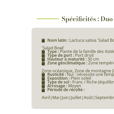
Spécificités : Du
Nom latin :
Lactuca sativa 'Salad B
'Salad Bowl'
Type :
Plante de la famille des Ast
Type de port :
Port droit
Hauteur à maturité :
30 cm
Zone géoclimatique :
Zone tempéré
Zone océanique, Zone de montagne (80
Rusticité :
Nul : nécessite une tem
Exposition :
Plein soleil
Type de sol :
Franc / Riche (équilibr
Arrosage :
Moyen
Période de récolte :
Avril|Mai|Juin|Juillet|Août|Septemb