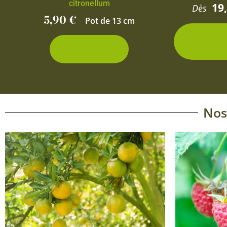
citronellum
19
Dès
5,90
€
-
Pot de 13 cm
2 con
d
Découvrir
Nos