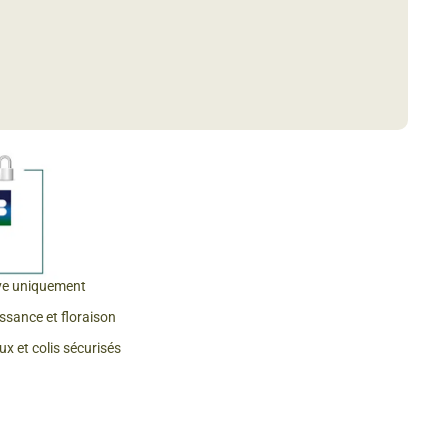
 & Graines Spéciales Fraîcheur
 fleurs de A à Z
u Potager
ve uniquement
issance et floraison
x et colis sécurisés