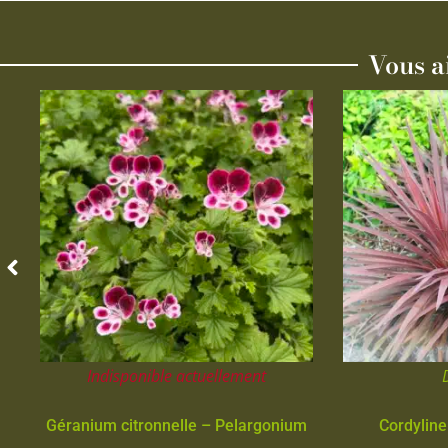
Vous a
Indisponible actuellement
Géranium citronnelle – Pelargonium
Cordyline