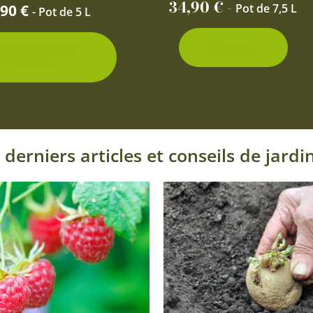
page
34,90
€
-
,90
€
Pot de 7,5 L
- Pot de 5 L
du
produit
Découvrir
ditionnements
isponibles
 derniers articles et conseils de jardi