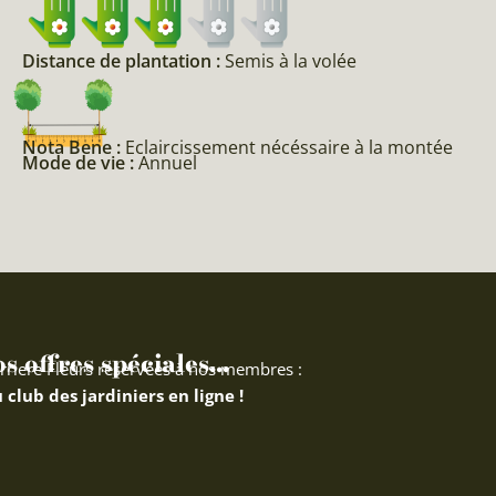
Distance de plantation :
Semis à la volée
Nota Bene :
Eclaircissement nécéssaire à la montée
Mode de vie :
Annuel
 offres spéciales...
rriere Fleurs réservées à nos membres :
 club des jardiniers en ligne !