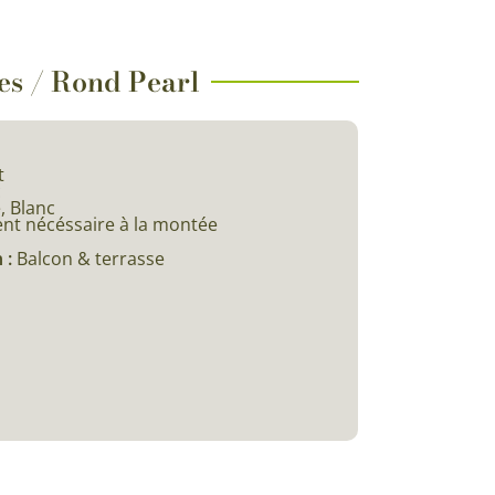
ues / Rond Pearl
t
c
, Blanc
ent nécéssaire à la montée
 :
Balcon & terrasse