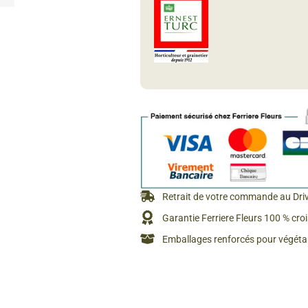
Rosiers à grosses fleurs
Semences
d’Antan
Rosiers parfumés
Bulbes de
Rosiers grimpants
Bulbes d
Retrait de votre commande au Dri
Garantie Ferriere Fleurs 100 % cro
Emballages renforcés pour végétau