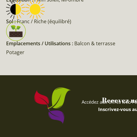
Sol :
Franc / Riche (équilibré)
Emplacements / Utilisations :
Balcon & terrasse
Potager
Recevez nos
Accédez aux offres web Fe
Inscrivez-vous au