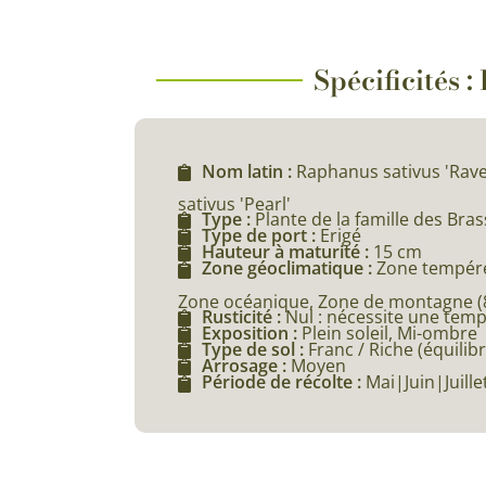
Spécificités 
Nom latin :
Raphanus sativus 'Rav
sativus 'Pearl'
Type :
Plante de la famille des Bra
Type de port :
Erigé
Hauteur à maturité :
15 cm
Zone géoclimatique :
Zone tempéré
Zone océanique, Zone de montagne (80
Rusticité :
Nul : nécessite une tem
Exposition :
Plein soleil, Mi-ombre
Type de sol :
Franc / Riche (équilibr
Arrosage :
Moyen
Période de récolte :
Mai|Juin|Juil