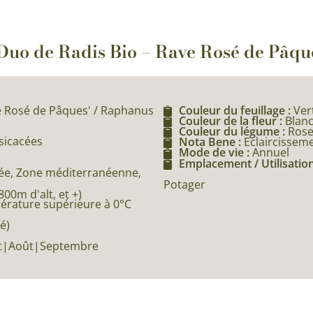
: Duo de Radis Bio – Rave Rosé de Pâq
e Rosé de Pâques' / Raphanus
Couleur du feuillage :
Ver
Couleur de la fleur :
Blan
Couleur du légume :
Rose
ssicacées
Nota Bene :
Eclaircissem
Mode de vie :
Annuel
Emplacement / Utilisation
e, Zone méditerranéenne,
Potager
0m d'alt, et +)
pérature supérieure à 0°C
é)
let|Août|Septembre