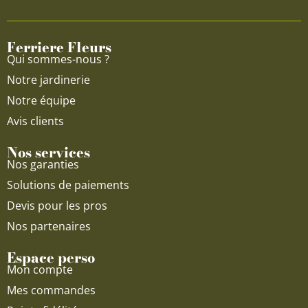
o
b
g
o
e
r
Ferriere Fleurs
k
a
Qui sommes-nous ?
m
Notre jardinerie
Notre équipe
Avis clients
Nos services
Nos garanties
Solutions de paiements
Devis pour les pros
Nos partenaires
Espace perso
Mon compte
Mes commandes