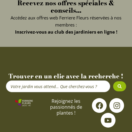
Recevez nos offres spéciales &
conseils...
Accédez aux offres web Ferriere Fleurs réservées à nos
membres :
Inscrivez-vous au club des jardiniers en ligne !
Trouver en un clic avec la recherche !
Search
...
F
Y
I
Rejoignez les
passionnés de
a
o
n
plantes !
c
u
s
e
t
t
b
u
a