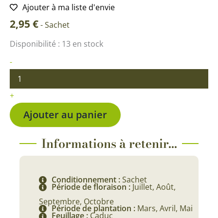
Ajouter à ma liste d'envie
2,95
€
-
Sachet
quantité
Disponibilité :
13 en stock
de
Grande
-
Capucine
variée
+
Ajouter au panier
Informations à retenir...
Conditionnement :
Sachet
Période de floraison :
Juillet, Août,
Septembre, Octobre
Période de plantation :
Mars, Avril, Mai
Feuillage :
Caduc