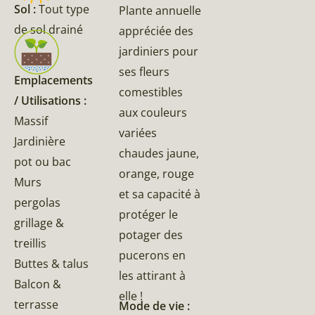
Sol :
Tout type
Plante annuelle
de sol drainé
appréciée des
jardiniers pour
ses fleurs
Emplacements
comestibles
/ Utilisations :
aux couleurs
Massif
variées
Jardinière
chaudes jaune,
pot ou bac
orange, rouge
Murs
et sa capacité à
pergolas
protéger le
grillage &
potager des
treillis
pucerons en
Buttes & talus
les attirant à
Balcon &
elle !
terrasse
Mode de vie :