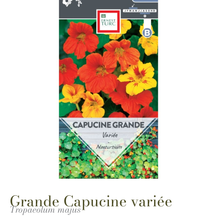
Grande Capucine variée
Tropaeolum majus