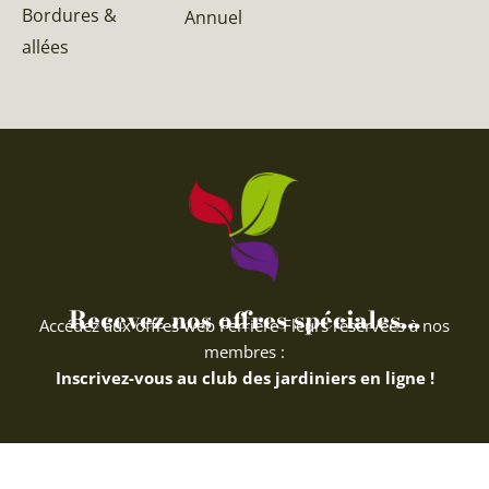
Bordures &
Annuel
allées
Recevez nos offres spéciales...
Accédez aux offres web Ferriere Fleurs réservées à nos
membres :
Inscrivez-vous au club des jardiniers en ligne !