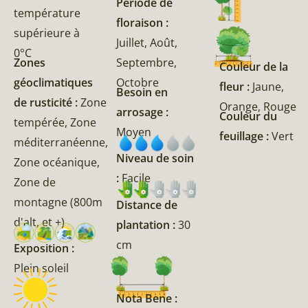
Période de
température
floraison :
supérieure à
Juillet, Août,
0°C
Zones
Septembre,
Couleur de la
géoclimatiques
Octobre
fleur :
Jaune,
Besoin en
de rusticité :
Zone
Orange, Rouge
arrosage :
Couleur du
tempérée, Zone
Moyen
feuillage :
Vert
méditerranéenne,
Niveau de soin
Zone océanique,
:
Facile
Zone de
montagne (800m
Distance de
d'alt, et +)
plantation :
30
cm
Exposition :
Plein soleil
Nota Bene :