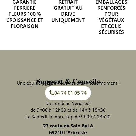
GARANTIE
RETRAIT
EMBALLAGES
FERRIERE
GRATUIT AU
RENFORCÉS
FLEURS 100 %
DRIVE
POUR
CROISSANCE ET
UNIQUEMENT
VÉGÉTAUX
FLORAISON
ET COLIS
SÉCURISÉS
Support & Conseils
Une équipe prête à vous assister à tout moment !
04 74 01 05 74
Du Lundi au Vendredi
de 9h00 à 12h00 et de 14h à 18h30
Le Samedi en non-stop de 9h00 à 18h30
27 route de Sain Bel à
69210 L’Arbresle