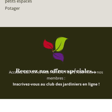
petits espaces
Potager
Recevez nos offres spéciales...
Accédez aux offres web Ferriere Fleurs réservées à nos
membres :
Inscrivez-vous au club des jardiniers en ligne !