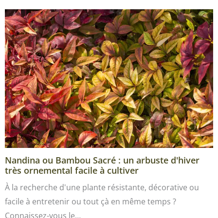
Nandina ou Bambou Sacré : un arbuste d'hiver
très ornemental facile à cultiver
À la recherche d'une plante résistante, décorative ou
facile à entretenir ou tout çà en même temps ?
Connaissez-vous le…