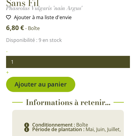
Sans Fil
Phaseolus Vulgaris 'nain Argus'
Ajouter à ma liste d'envie
6,80
€
-
Boîte
quantité
Disponibilité :
9 en stock
de
Haricot
-
Nain
Filet
Argus
+
Sans
Fil
Ajouter au panier
Informations à retenir...
Conditionnement :
Boîte
Période de plantation :
Mai, Juin, Juillet,