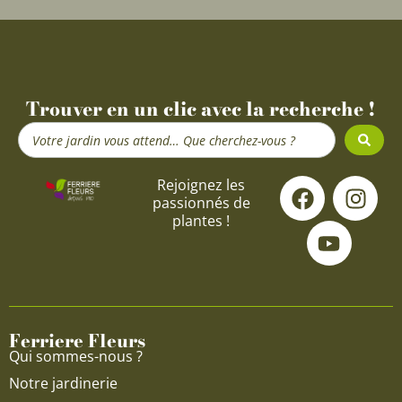
Trouver en un clic avec la recherche !
Search
...
F
Y
I
Rejoignez les
passionnés de
a
o
n
plantes !
c
u
s
e
t
t
b
u
a
o
b
g
o
e
r
Ferriere Fleurs
k
a
Qui sommes-nous ?
m
Notre jardinerie