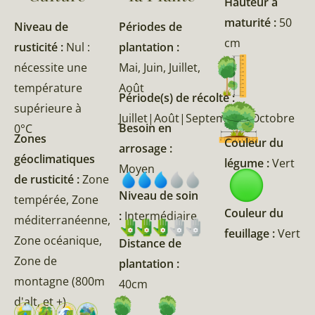
Hauteur à
maturité :
50
Niveau de
Périodes de
cm
rusticité :
Nul :
plantation :
nécessite une
Mai, Juin, Juillet,
température
Août
Période(s) de récolte :
supérieure à
Juillet|Août|Septembre|Octobre
Besoin en
0°C
Zones
Couleur du
arrosage :
géoclimatiques
légume :
Vert
Moyen
de rusticité :
Zone
Niveau de soin
tempérée, Zone
Couleur du
:
Intermédiaire
méditerranéenne,
feuillage :
Vert
Zone océanique,
Distance de
Zone de
plantation :
montagne (800m
40cm
d'alt, et +)