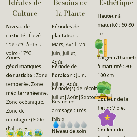
Idéales de
Besoins de
Esthétique
Culture
la Plante​
Hauteur à
maturité :
60-80
Niveau de
Périodes de
cm
rusticité :
Élevé
plantation :
: de -7°C à -15°C
Mars, Avril, Mai,
voire -17°C
Juin, Juillet,
Zones
Largeur/Diamètr
Août
géoclimatiques
Période de
à maturité :
80-
de rusticité :
Zone
floraison :
Juin,
100 cm
tempérée, Zone
Juillet, Août
Période(s) de récolte :
méditerranéenne,
Juillet|Août|Septembre
Couleur de la
Besoin en
Zone océanique,
fleur :
Violet
arrosage :
Très
Zone de
faible
montagne (800m
d'alt, et +)
Couleur du
Niveau de soin