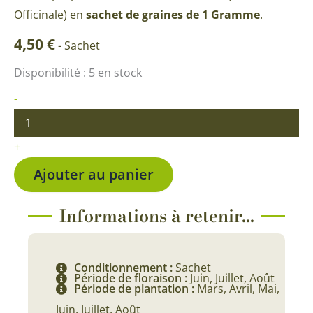
Officinale) en
sachet de graines de 1 Gramme
.
4,50
€
-
Sachet
quantité
Disponibilité :
5 en stock
de
Lavande
-
Vraie
+
Ajouter au panier
Informations à retenir...
Conditionnement :
Sachet
Période de floraison :
Juin, Juillet, Août
Période de plantation :
Mars, Avril, Mai,
Juin, Juillet, Août