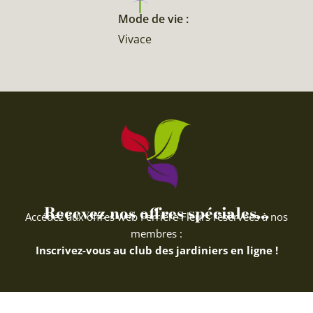
Mode de vie :
Vivace
Recevez nos offres spéciales...
Accédez aux offres web Ferriere Fleurs réservées à nos
membres :
Inscrivez-vous au club des jardiniers en ligne !