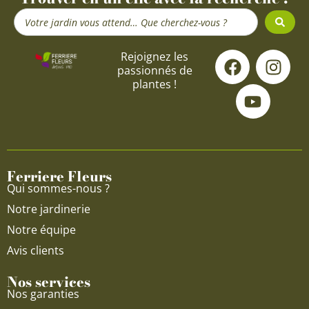
Search
...
F
Y
I
Rejoignez les
passionnés de
a
o
n
plantes !
c
u
s
e
t
t
b
u
a
o
b
g
o
e
r
Ferriere Fleurs
k
a
Qui sommes-nous ?
m
Notre jardinerie
Notre équipe
Avis clients
Nos services
Nos garanties