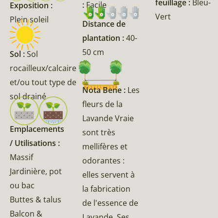
feuillage :
Bleu-
:
Facile
Exposition :
Vert
Plein soleil
Distance de
plantation :
40-
50 cm
Sol :
Sol
rocailleux/calcaire
et/ou tout type de
Nota Bene :
Les
sol drainé
fleurs de la
Lavande Vraie
Emplacements
sont très
/ Utilisations :
mellifères et
Massif
odorantes :
Jardinière, pot
elles servent à
ou bac
la fabrication
Buttes & talus
de l'essence de
Balcon &
Lavande. Ses