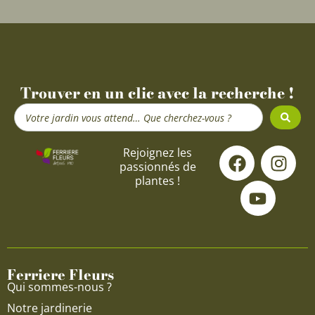
Trouver en un clic avec la recherche !
Search
...
F
Y
I
Rejoignez les
passionnés de
a
o
n
plantes !
c
u
s
e
t
t
b
u
a
o
b
g
o
e
r
Ferriere Fleurs
k
a
Qui sommes-nous ?
m
Notre jardinerie