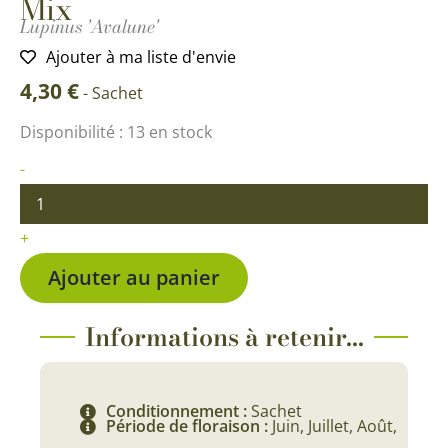
Mix
Lupinus 'Avalune'
Ajouter à ma liste d'envie
4,30
€
-
Sachet
quantité
Disponibilité :
13 en stock
de
Lupin
-
Avalune
Blue
&
+
Lilac
Mix
Ajouter au panier
Informations à retenir...
Conditionnement :
Sachet
Période de floraison :
Juin, Juillet, Août,