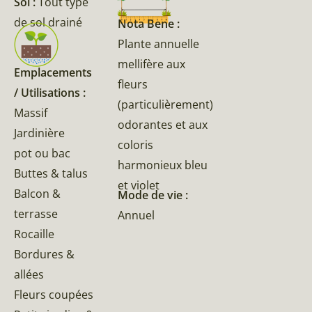
Sol :
Tout type
de sol drainé
Nota Bene :
Plante annuelle
mellifère aux
Emplacements
fleurs
/ Utilisations :
(particulièrement)
Massif
odorantes et aux
Jardinière
coloris
pot ou bac
harmonieux bleu
Buttes & talus
et violet
Balcon &
Mode de vie :
terrasse
Annuel
Rocaille
Bordures &
allées
Fleurs coupées