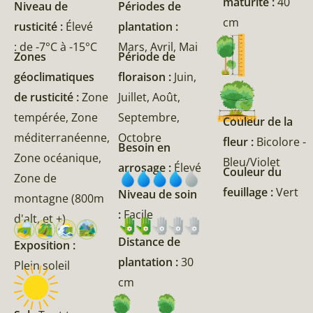
maturité :
40
Niveau de
Périodes de
cm
rusticité :
Élevé
plantation :
: de -7°C à -15°C
Mars, Avril, Mai
Zones
Période de
géoclimatiques
floraison :
Juin,
de rusticité :
Zone
Juillet, Août,
tempérée, Zone
Septembre,
Couleur de la
méditerranéenne,
Octobre
fleur :
Bicolore -
Besoin en
Zone océanique,
Bleu/Violet
arrosage :
Élevé
Couleur du
Zone de
feuillage :
Vert
Niveau de soin
montagne (800m
:
Facile
d'alt, et +)
Distance de
Exposition :
plantation :
30
Plein soleil
cm