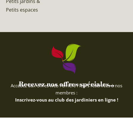
Petits jardins &
Petits espaces
Recevez nos offres spéciales...
Accédez aux offres web Ferriere Fleurs réservées à nos
membres :
Inscrivez-vous au club des jardiniers en ligne !