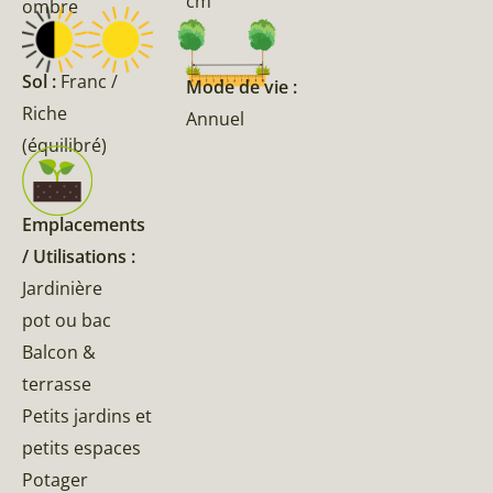
cm
ombre
Sol :
Franc /
Mode de vie :
Riche
Annuel
(équilibré)
Emplacements
/ Utilisations :
Jardinière
pot ou bac
Balcon &
terrasse
Petits jardins et
petits espaces
Potager