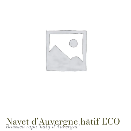
Navet d’Auvergne hâtif ECO
Brassica rapa 'hâtif d'Auvergne'