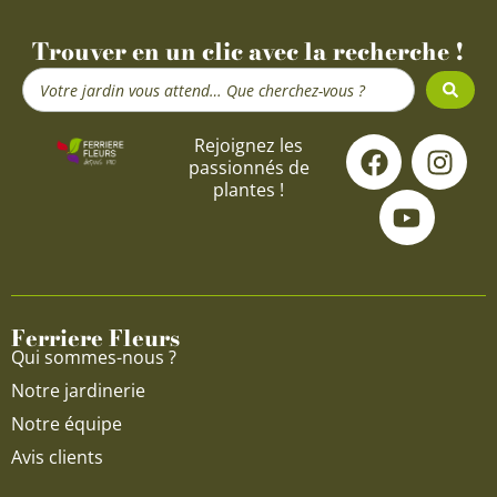
Trouver en un clic avec la recherche !
Search
...
F
Y
I
Rejoignez les
passionnés de
a
o
n
plantes !
c
u
s
e
t
t
b
u
a
o
b
g
o
e
r
Ferriere Fleurs
k
a
Qui sommes-nous ?
m
Notre jardinerie
Notre équipe
Avis clients