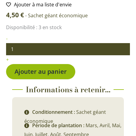
Ajouter à ma liste d'envie
4,50
€
-
Sachet géant économique
quantité
Disponibilité :
3 en stock
de
Navet
-
d'Auvergne
hâtif
ECO
+
Ajouter au panier
Informations à retenir...
Conditionnement :
Sachet géant
économique
Période de plantation :
Mars, Avril, Mai,
Juin, Juillet, Août, Septembre