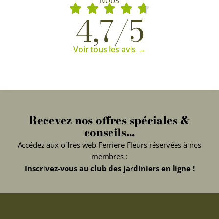
NOUS
4,7/5
Voir tous les avis →
Recevez nos offres spéciales &
conseils...
Accédez aux offres web Ferriere Fleurs réservées à nos
membres :
Inscrivez-vous au club des jardiniers en ligne !