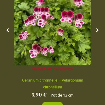
Indisponible actuellement
Géranium citronnelle – Pelargonium
citronellum
5,90
€
-
Pot de 13 cm