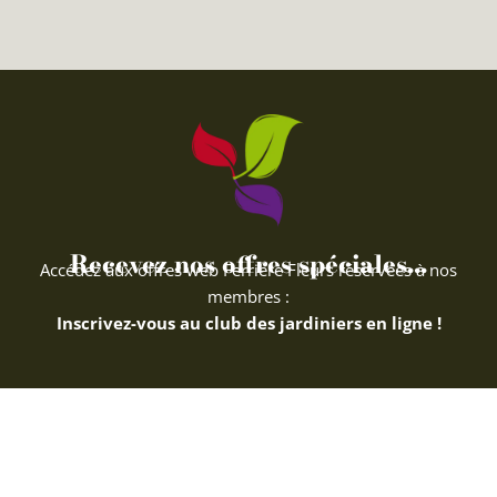
Recevez nos offres spéciales...
Accédez aux offres web Ferriere Fleurs réservées à nos
membres :
Inscrivez-vous au club des jardiniers en ligne !