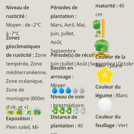
maturité :
40
Niveau de
Périodes de
cm
rusticité :
plantation :
Moyen : de -2°C
Mars, Avril, Mai,
à -7°C
Juin, Juillet,
Zones
Août,
géoclimatiques
Septembre
de rusticité :
Zone
Période(s) de récolte :
Couleur de la
tempérée, Zone
Juin|Juillet|Août|Septembre|Octob
fleur :
Jaune
Besoin en
méditerranéenne,
arrosage :
Zone océanique,
Moyen
Couleur du
Zone de
légume :
Blanc
Niveau de soin
montagne (800m
:
Intermédiaire
d'alt, et +)
Couleur du
Distance de
Exposition :
feuillage :
Vert
plantation :
40
Plein soleil, Mi-