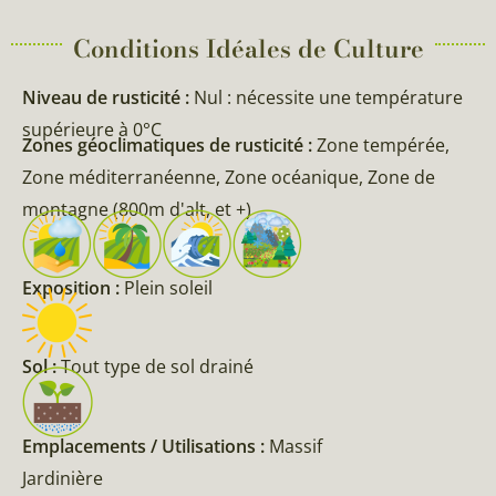
Conditions Idéales de Culture
Niveau de rusticité :
Nul : nécessite une température
supérieure à 0°C
Zones géoclimatiques de rusticité :
Zone tempérée,
Zone méditerranéenne, Zone océanique, Zone de
montagne (800m d'alt, et +)
Exposition :
Plein soleil
Sol :
Tout type de sol drainé
Emplacements / Utilisations :
Massif
Jardinière