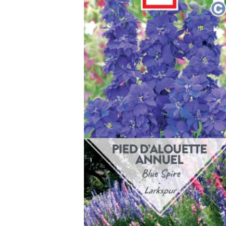
Arbustes de terre de bruyère
Plantes v
Plantes Grimpantes
Plantes v
Arbres fruitiers
Plantes v
Conifères
Plantes v
Plantes méditerranéennes et exotiques
Plantes vi
Rosiers
Plantes vi
remarqua
Plantes vi
Lavande 
Graminé