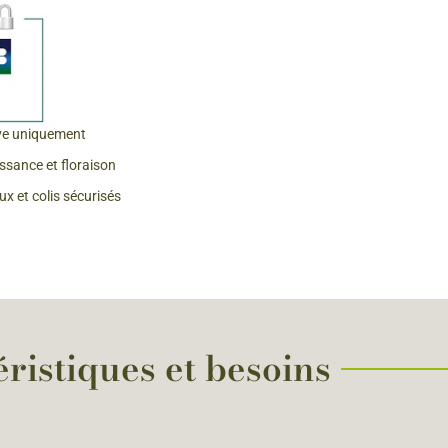
 & Graines Spéciales Fraîcheur
 fleurs de A à Z
u Potager
ve uniquement
issance et floraison
x et colis sécurisés
ristiques et besoins