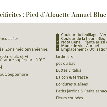
cificités : Pied d’Alouette Annuel Blue
'
Couleur du feuillage :
Ver
nonculacées
Couleur de la fleur :
Bleu
Nota Bene :
Plante aussi
Mode de vie :
Annuel
e, Zone méditerranéenne,
Emplacement / Utilisation
0m d'alt, et +)
Jardinière
pérature supérieure à 0°C
pot ou bac
né
Buttes & talus
, Août, Septembre
Balcon & terrasse
Bordures & allées
Petits jardins & Petits espac
Fleurs coupées