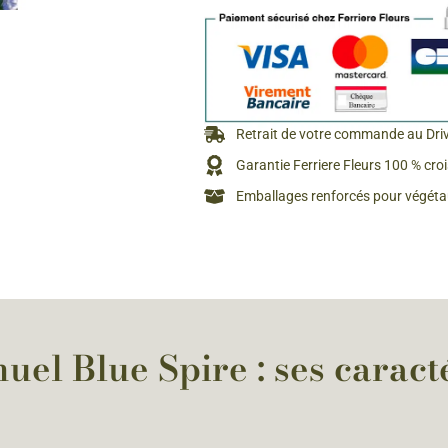
Rosiers à grosses fleurs
Semences
d’Antan
Rosiers parfumés
Bulbes de
Rosiers grimpants
Bulbes d
Retrait de votre commande au Dri
Garantie Ferriere Fleurs 100 % cro
Emballages renforcés pour végétau
uel Blue Spire : ses caracté