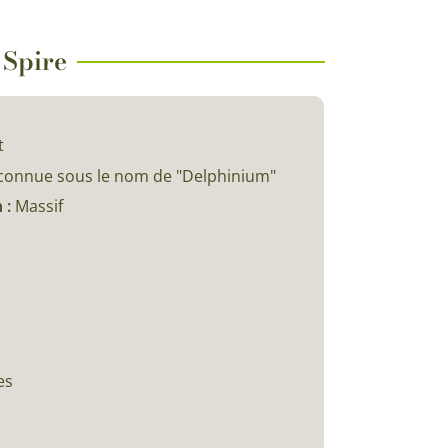
 Spire
t
 connue sous le nom de "Delphinium"
 :
Massif
es