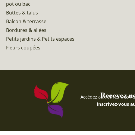
pot ou bac
Buttes & talus
Balcon & terrasse
Bordures & allées
Petits jardins & Petits espaces
Fleurs coupées
Recevez nos
Accédez aux offres web Fe
Inscrivez-vous au