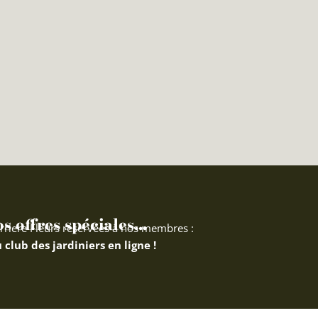
 offres spéciales...
rriere Fleurs réservées à nos membres :
 club des jardiniers en ligne !