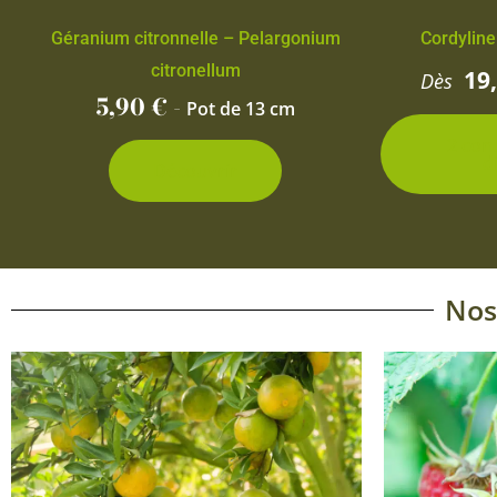
Géranium citronnelle – Pelargonium
Cordyline
citronellum
19
Dès
5,90
€
-
Pot de 13 cm
2 con
d
Découvrir
Nos