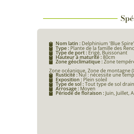
Spé
Nom latin :
Delphinium 'Blue Spire
Type :
Plante de la famille des Re
Type de port :
Erigé, Buissonant
Hauteur à maturité :
80cm
Zone géoclimatique :
Zone tempéré
Zone océanique, Zone de montagne (80
Rusticité :
Nul : nécessite une tem
Exposition :
Plein soleil
Type de sol :
Tout type de sol drai
Arrosage :
Moyen
Période de floraison :
Juin, Juillet