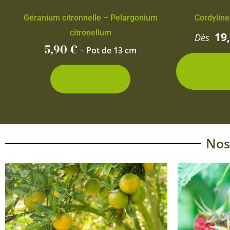
Géranium citronnelle – Pelargonium
Cordyline
citronellum
19
Dès
5,90
€
-
Pot de 13 cm
2 con
d
Découvrir
Nos