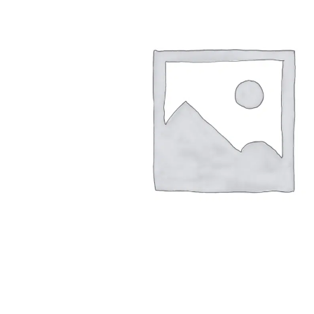
Arbustes de terre de bruyère
Plantes v
Plantes Grimpantes
Plantes v
Arbres fruitiers
Plantes v
Conifères
Plantes v
Plantes méditerranéennes et exotiques
Plantes vi
Rosiers
Plantes vi
remarqua
Plantes vi
Lavande 
Graminé