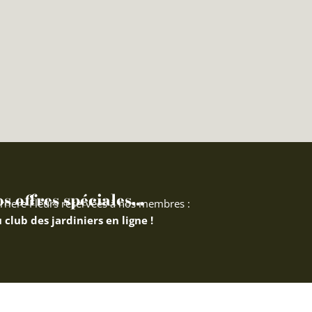
 offres spéciales...
rriere Fleurs réservées à nos membres :
 club des jardiniers en ligne !