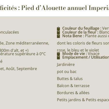
ficités : Pied d’Alouette annuel Imperi
Couleur du feuillage :
Ver
nonculacées
Couleur de la fleur :
Blanc
Nota Bene :
Plante aussi
dont les coloris de fleurs so
e, Zone méditerranéenne,
rose, le bleu et le violet
0m d'alt, et +)
Mode de vie :
Vivace
pérature supérieure à 0°C
Emplacement / Utilisation
né
Jardinière
illet, Août, Septembre
pot ou bac
Buttes & talus
Balcon & terrasse
Bordures & allées
Petits jardins & Petits espac