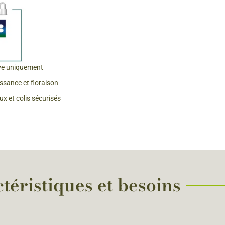
 & Graines Spéciales Fraîcheur
 fleurs de A à Z
u Potager
ve uniquement
issance et floraison
x et colis sécurisés
téristiques et besoins