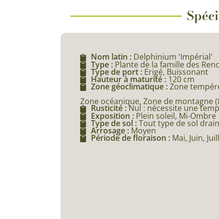
Spéci
Nom latin :
Delphinium 'Impérial'
Type :
Plante de la famille des Re
Type de port :
Erigé, Buissonant
Hauteur à maturité :
120 cm
Zone géoclimatique :
Zone tempéré
Zone océanique, Zone de montagne (80
Rusticité :
Nul : nécessite une tem
Exposition :
Plein soleil, Mi-Ombre
Type de sol :
Tout type de sol drai
Arrosage :
Moyen
Période de floraison :
Mai, Juin, Ju