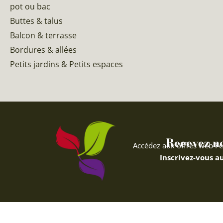
pot ou bac
Buttes & talus
Balcon & terrasse
Bordures & allées
Petits jardins & Petits espaces
Recevez nos
Accédez aux offres web Fe
Inscrivez-vous au