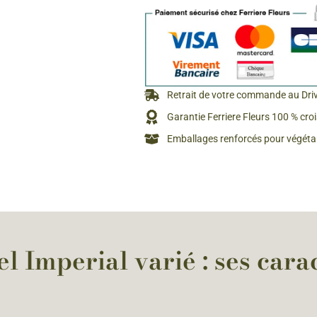
Rosiers à grosses fleurs
Semences
d’Antan
Rosiers parfumés
Bulbes de
Rosiers grimpants
Bulbes d
Retrait de votre commande au Dri
Garantie Ferriere Fleurs 100 % cro
Emballages renforcés pour végétau
l Imperial varié : ses carac