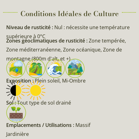
Conditions Idéales de Culture
Niveau de rusticité :
Nul : nécessite une température
supérieure à 0°C
Zones géoclimatiques de rusticité :
Zone tempérée,
Zone méditerranéenne, Zone océanique, Zone de
montagne (800m d'alt, et +)
Exposition :
Plein soleil, Mi-Ombre
Sol :
Tout type de sol drainé
Emplacements / Utilisations :
Massif
Jardinière