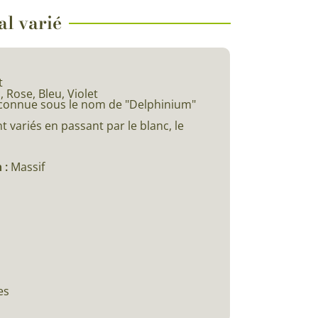
al varié
t
, Rose, Bleu, Violet
 connue sous le nom de "Delphinium"
nt variés en passant par le blanc, le
 :
Massif
es