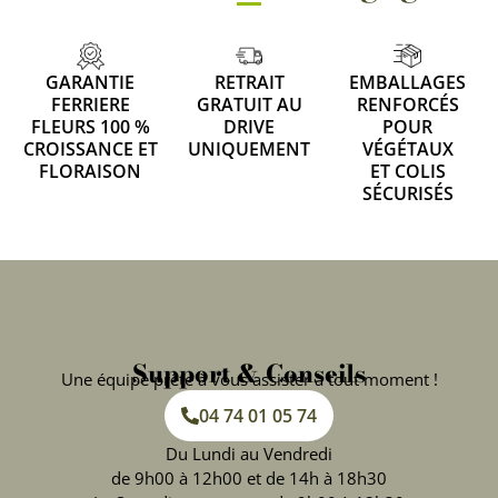
GARANTIE
RETRAIT
EMBALLAGES
FERRIERE
GRATUIT AU
RENFORCÉS
FLEURS 100 %
DRIVE
POUR
CROISSANCE ET
UNIQUEMENT
VÉGÉTAUX
FLORAISON
ET COLIS
SÉCURISÉS
Support & Conseils
Une équipe prête à vous assister à tout moment !
04 74 01 05 74
Du Lundi au Vendredi
de 9h00 à 12h00 et de 14h à 18h30