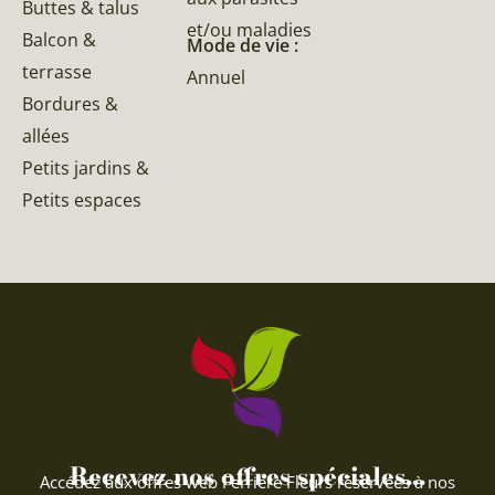
Buttes & talus
et/ou maladies
Balcon &
Mode de vie :
terrasse
Annuel
Bordures &
allées
Petits jardins &
Petits espaces
Recevez nos offres spéciales...
Accédez aux offres web Ferriere Fleurs réservées à nos