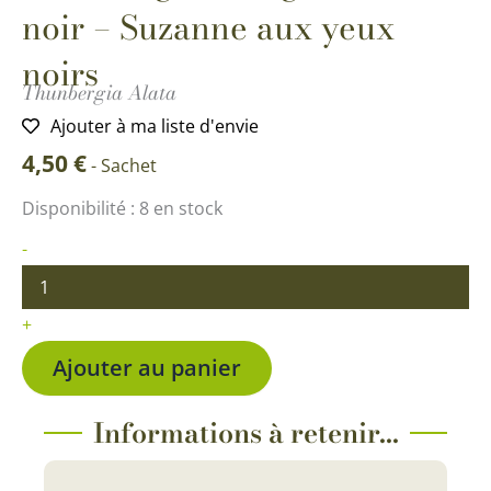
noir – Suzanne aux yeux
noirs
Thunbergia Alata
Ajouter à ma liste d'envie
4,50
€
-
Sachet
quantité
Disponibilité :
8 en stock
de
Thunbergia
-
orange
à
centre
+
noir
-
Ajouter au panier
Suzanne
aux
yeux
Informations à retenir...
noirs