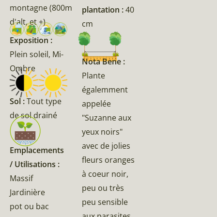
montagne (800m
plantation :
40
d'alt, et +)
cm
Exposition :
Plein soleil, Mi-
Nota Bene :
Ombre
Plante
égalemment
Sol :
Tout type
appelée
de sol drainé
"Suzanne aux
yeux noirs"
avec de jolies
Emplacements
fleurs oranges
/ Utilisations :
à coeur noir,
Massif
peu ou très
Jardinière
peu sensible
pot ou bac
aux parasites