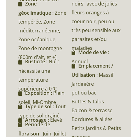
noirs" avec de jolies
Zone
fleurs oranges à
géoclimatique :
Zone
coeur noir, peu ou
tempérée, Zone
très peu sensible aux
méditerranéenne,
parasites et/ou
Zone océanique,
maladies
Zone de montagne
Mode de vie :
(800m d'alt, et +)
Annuel
Rusticité :
Nul :
Emplacement /
nécessite une
Utilisation :
Massif
température
Jardinière
supérieure à 0°C
pot ou bac
Exposition :
Plein
Buttes & talus
soleil, Mi-Ombre
Type de sol :
Tout
Balcon & terrasse
type de sol drainé
Bordures & allées
Arrosage :
Élevé
Période de
Petits jardins & Petits
floraison :
Juin, Juillet,