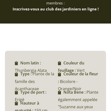
membres :
Inscrivez-vous au club des jardiniers en ligne !
Nom latin :
Couleur du
Thunbergia Alata
feuillage :
Vert
Type :
Plante de la
Couleur de la fleur
famille des
:
Bicolore -
Acanthaceae
Orange/Noir
Type de port :
Nota Bene :
Plante
Erigé
égalemment appelée
Hauteur à
"Suzanne aux yeux
maturité :
150 cm