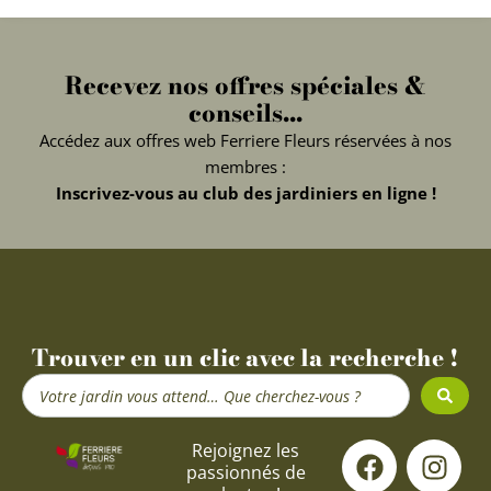
Recevez nos offres spéciales &
conseils...
Accédez aux offres web Ferriere Fleurs réservées à nos
membres :
Inscrivez-vous au club des jardiniers en ligne !
Trouver en un clic avec la recherche !
Search
...
F
Y
I
Rejoignez les
passionnés de
a
o
n