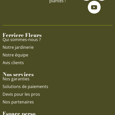
plantes !
c
u
s
e
t
t
b
u
a
o
b
g
o
e
r
Ferriere Fleurs
k
a
Qui sommes-nous ?
m
Notre jardinerie
Notre équipe
Avis clients
Nos services
Nos garanties
Solutions de paiements
Devis pour les pros
Nos partenaires
Espace perso