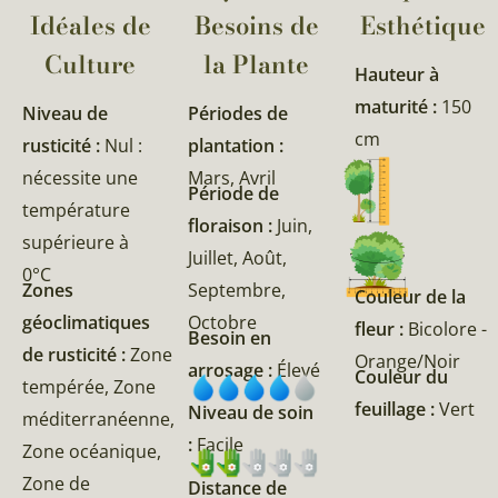
Idéales de
Besoins de
Esthétique
Culture
la Plante​
Hauteur à
maturité :
150
Niveau de
Périodes de
cm
rusticité :
Nul :
plantation :
nécessite une
Mars, Avril
Période de
température
floraison :
Juin,
supérieure à
Juillet, Août,
0°C
Zones
Septembre,
Couleur de la
géoclimatiques
Octobre
fleur :
Bicolore -
Besoin en
de rusticité :
Zone
Orange/Noir
arrosage :
Élevé
Couleur du
tempérée, Zone
feuillage :
Vert
Niveau de soin
méditerranéenne,
:
Facile
Zone océanique,
Zone de
Distance de