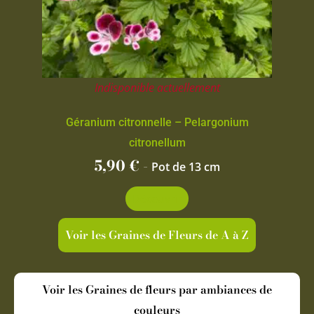
Indisponible actuellement
Géranium citronnelle – Pelargonium
citronellum
5,90
€
-
Pot de 13 cm
Découvrir
Voir les Graines de Fleurs de A à Z
Voir les Graines de fleurs par ambiances de
couleurs