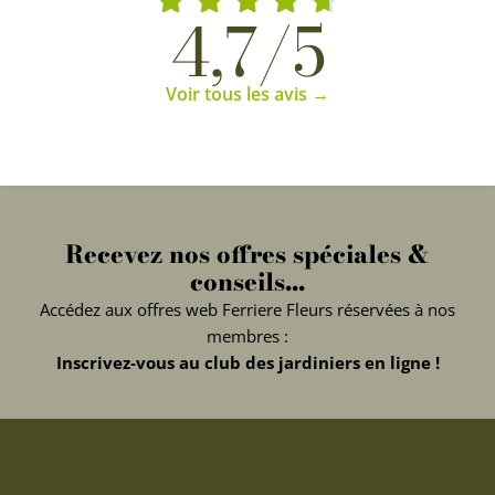
4,7/5
Voir tous les avis →
Recevez nos offres spéciales &
conseils...
Accédez aux offres web Ferriere Fleurs réservées à nos
membres :
Inscrivez-vous au club des jardiniers en ligne !