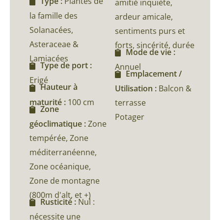
Type :
Plantes de
amitié inquiète,
la famille des
ardeur amicale,
Solanacées,
sentiments purs et
Asteraceae &
forts, sincérité, durée
Mode de vie :
Lamiacées
Type de port :
Annuel
Emplacement /
Erigé
Hauteur à
Utilisation :
Balcon &
maturité :
100 cm
terrasse
Zone
Potager
géoclimatique :
Zone
tempérée, Zone
méditerranéenne,
Zone océanique,
Zone de montagne
(800m d'alt, et +)
Rusticité :
Nul :
nécessite une