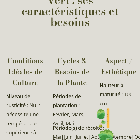
Vert : ses
caractéristiques et
besoins
Conditions
Cycles &
Aspect /
Idéales de
Besoins de
Esthétique
Culture
la Plante​
Hauteur à
maturité :
100
Niveau de
Périodes de
cm
rusticité :
Nul :
plantation :
nécessite une
Février, Mars,
température
Avril, Mai
Période(s) de récolte :
supérieure à
Mai|Juin|Juillet|Août|Septembre|O