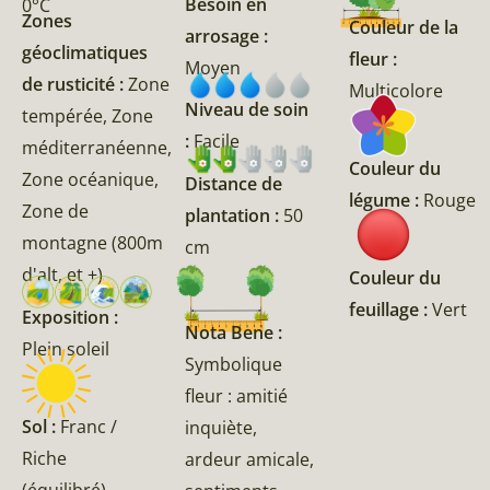
Besoin en
0°C
Zones
Couleur de la
arrosage :
géoclimatiques
fleur :
Moyen
de rusticité :
Zone
Multicolore
Niveau de soin
tempérée, Zone
:
Facile
méditerranéenne,
Couleur du
Zone océanique,
Distance de
légume :
Rouge
Zone de
plantation :
50
montagne (800m
cm
d'alt, et +)
Couleur du
feuillage :
Vert
Exposition :
Nota Bene :
Plein soleil
Symbolique
fleur : amitié
Sol :
Franc /
inquiète,
Riche
ardeur amicale,
(équilibré)