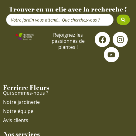
Trouver en un clic avec la recherche !
Search
...
F
Y
I
Rejoignez les
passionnés de
a
o
n
plantes !
c
u
s
e
t
t
b
u
a
o
b
g
o
e
r
Ferriere Fleurs
k
a
Qui sommes-nous ?
m
Notre jardinerie
Notre équipe
Avis clients
Nos services