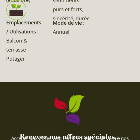
sentiments
purs et forts,
sincérité, durée
Emplacements
Mode de vie :
/ Utilisations :
Annuel
Balcon &
terrasse
Potager
Recevez nos offres spéciales...
Accédez aux offres web Ferriere Fleurs réservées à nos