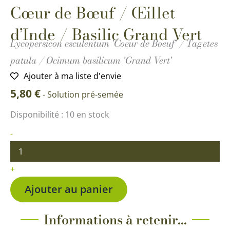
Cœur de Bœuf / Œillet
d’Inde / Basilic Grand Vert
Lycopersicon esculentum 'Coeur de Boeuf' / Tagetes
patula / Ocimum basilicum 'Grand Vert'
Ajouter à ma liste d'envie
5,80
€
-
Solution pré-semée
quantité
Disponibilité :
10 en stock
de
Trio
-
Saveur
Bio
-
+
Tomate
Cœur
Ajouter au panier
de
Bœuf
/
Informations à retenir...
Œillet