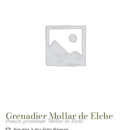
Grenadier Mollar de Elche
Punica granatum 'Mollar de Elche'
Ajouter à ma liste d'envie