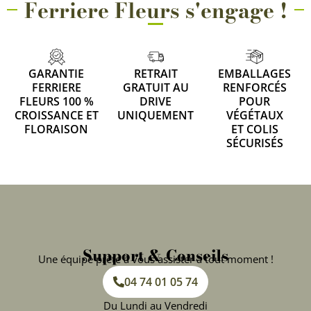
Ferriere Fleurs s'engage !
GARANTIE
RETRAIT
EMBALLAGES
FERRIERE
GRATUIT AU
RENFORCÉS
FLEURS 100 %
DRIVE
POUR
CROISSANCE ET
UNIQUEMENT
VÉGÉTAUX
FLORAISON
ET COLIS
SÉCURISÉS
Support & Conseils
Une équipe prête à vous assister à tout moment !
04 74 01 05 74
Du Lundi au Vendredi