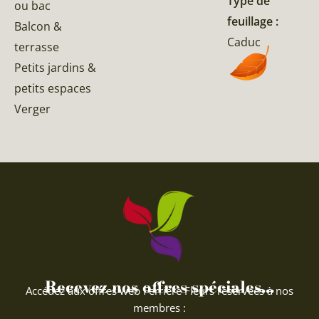
Type de
ou bac
feuillage :
Balcon &
Caduc
terrasse
Petits jardins &
petits espaces
Verger
Recevez nos offres spéciales...
Accédez aux offres web Ferriere Fleurs réservées à nos
membres :