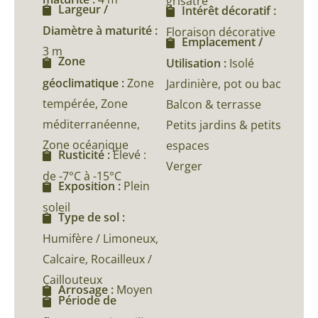
grisâtre
Largeur /
Intérêt décoratif :
Diamètre à maturité :
Floraison décorative
Emplacement /
3 m
Zone
Utilisation :
Isolé
géoclimatique :
Zone
Jardinière, pot ou bac
tempérée, Zone
Balcon & terrasse
méditerranéenne,
Petits jardins & petits
Zone océanique
espaces
Rusticité :
Élevé :
Verger
de -7°C à -15°C
Exposition :
Plein
soleil
Type de sol :
Humifère / Limoneux,
Calcaire, Rocailleux /
Caillouteux
Arrosage :
Moyen
Période de