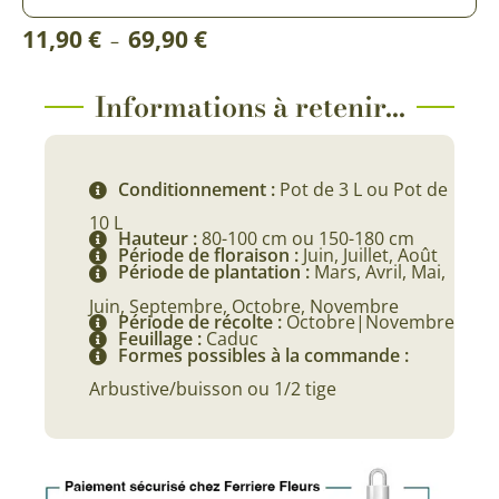
Plage
11,90
€
69,90
€
–
de
prix :
Informations à retenir...
11,90 €
à
Conditionnement :
Pot de 3 L ou Pot de
69,90 €
10 L
Hauteur :
80-100 cm ou 150-180 cm
Période de floraison :
Juin, Juillet, Août
Période de plantation :
Mars, Avril, Mai,
Juin, Septembre, Octobre, Novembre
Période de récolte :
Octobre|Novembre
Feuillage :
Caduc
Formes possibles à la commande :
Arbustive/buisson ou 1/2 tige