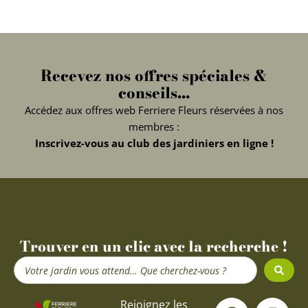
Recevez nos offres spéciales &
conseils...
Accédez aux offres web Ferriere Fleurs réservées à nos
membres :
Inscrivez-vous au club des jardiniers en ligne !
Trouver en un clic avec la recherche !
Search
...
F
Y
I
Rejoignez les