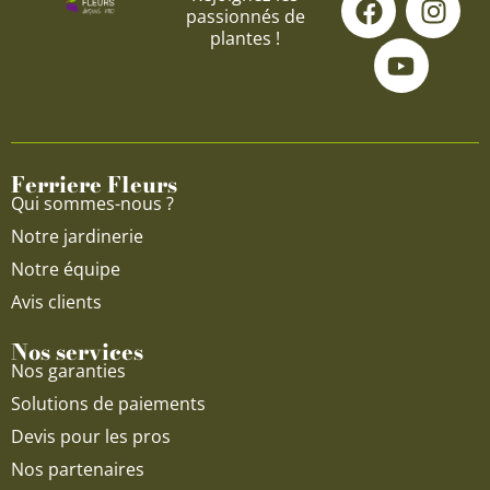
passionnés de
a
o
n
plantes !
c
u
s
e
t
t
b
u
a
o
b
g
o
e
r
Ferriere Fleurs
k
a
Qui sommes-nous ?
m
Notre jardinerie
Notre équipe
Avis clients
Nos services
Nos garanties
Solutions de paiements
Devis pour les pros
Nos partenaires