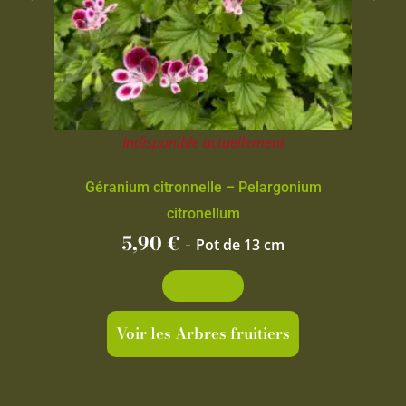
Indisponible actuellement
Géranium citronnelle – Pelargonium
citronellum
5,90
€
-
Pot de 13 cm
Découvrir
Voir les Arbres fruitiers