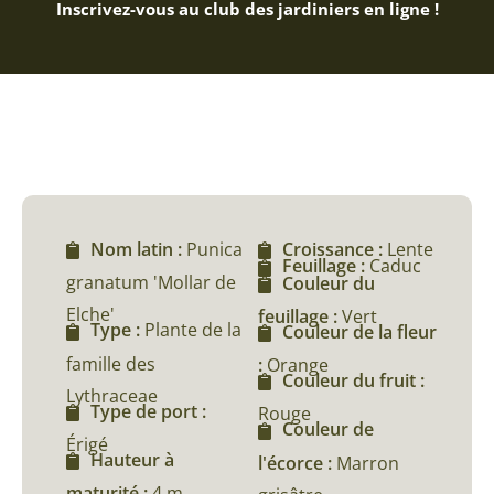
Inscrivez-vous au club des jardiniers en ligne !
Nom latin :
Punica
Croissance :
Lente
Feuillage :
Caduc
granatum 'Mollar de
Couleur du
Elche'
feuillage :
Vert
Type :
Plante de la
Couleur de la fleur
famille des
:
Orange
Couleur du fruit :
Lythraceae
Type de port :
Rouge
Couleur de
Érigé
Hauteur à
l'écorce :
Marron
maturité :
4 m