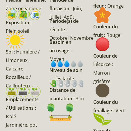
méditerranéenne,
Période de
fleur :
Orange
Zone océanique
floraison :
Juin,
Juillet, Août
Période(s) de
Exposition :
Couleur du
récolte :
Plein soleil
fruit :
Rouge
Octobre|Novembre
Besoin en
arrosage :
Sol :
Humifère /
Couleur de
Moyen
Limoneux,
l'écorce :
Calcaire,
Niveau de soin
Marron
Rocailleux /
:
Très facile
grisâtre
Caillouteux
Distance de
plantation :
3 m
Emplacements
Couleur du
/ Utilisations :
feuillage :
Vert
Isolé
Jardinière, pot