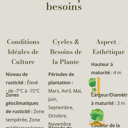
besoins
Conditions
Cycles &
Aspect /
Idéales de
Besoins de
Esthétique
Culture
la Plante​
Hauteur à
maturité :
4 m
Niveau de
Périodes de
rusticité :
Élevé
plantation :
: de -7°C à -15°C
Mars, Avril, Mai,
Zones
Largeur/Diamètr
Juin,
géoclimatiques
à maturité :
3 m
Septembre,
de rusticité :
Zone
Octobre,
tempérée, Zone
Novembre
Couleur de la