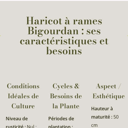
Haricot à rames
Bigourdan : ses
caractéristiques et
besoins
Conditions
Cycles &
Aspect /
Idéales de
Besoins de
Esthétique
Culture
la Plante​
Hauteur à
maturité :
50
Niveau de
Périodes de
cm
rusticité :
Nul :
plantation :