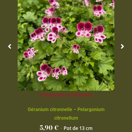
Indisponible actuellement
Géranium citronnelle – Pelargonium
citronellum
5,90
€
-
Pot de 13 cm