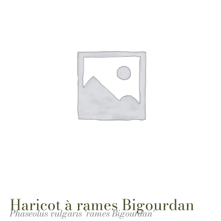
Haricot à rames Bigourdan
Phaseolus vulgaris 'rames Bigourdan'