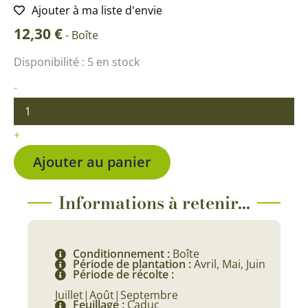
Ajouter à ma liste d'envie
12,30
€
-
Boîte
quantité
Disponibilité :
5 en stock
de
Haricot
-
à
rames
Bigourdan
+
Ajouter au panier
Informations à retenir...
Conditionnement :
Boîte
Période de plantation :
Avril, Mai, Juin
Période de récolte :
Juillet|Août|Septembre
Feuillage :
Caduc