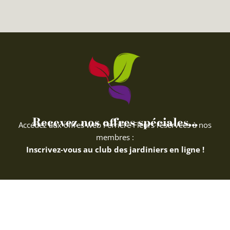
Recevez nos offres spéciales...
Accédez aux offres web Ferriere Fleurs réservées à nos
membres :
Inscrivez-vous au club des jardiniers en ligne !