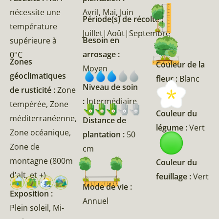
nécessite une
Avril, Mai, Juin
Période(s) de récolte :
température
Juillet|Août|Septembre
Besoin en
supérieure à
arrosage :
0°C
Zones
Couleur de la
Moyen
géoclimatiques
fleur :
Blanc
Niveau de soin
de rusticité :
Zone
:
Intermédiaire
tempérée, Zone
Couleur du
méditerranéenne,
Distance de
légume :
Vert
Zone océanique,
plantation :
50
Zone de
cm
montagne (800m
Couleur du
d'alt, et +)
feuillage :
Vert
Mode de vie :
Exposition :
Annuel
Plein soleil, Mi-