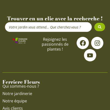
Trouver en un clic avec la recherche !
Search
...
F
Y
I
Rejoignez les
passionnés de
a
o
n
plantes !
c
u
s
e
t
t
b
u
a
o
b
g
o
e
r
Ferriere Fleurs
k
a
Qui sommes-nous ?
m
Notre jardinerie
Notre équipe
Avis clients