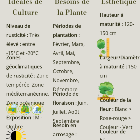
Idéales de
Besoins de
Esthétique
Culture
la Plante​
Hauteur à
maturité :
120-
Niveau de
Périodes de
150 cm
rusticité :
Très
plantation :
élevé : entre
Février, Mars,
-15°C et -20°C
Avril, Mai,
Zones
Largeur/Diamètr
Septembre,
géoclimatiques
à maturité :
150
Octobre,
de rusticité :
Zone
cm
Novembre,
tempérée, Zone
Décembre
méditerranéenne,
Période de
Couleur de la
Zone océanique
floraison :
Juin,
fleur :
Blanc >
Juillet, Août,
Exposition :
Mi-
Rose-rouge >
Septembre
Besoin en
Ombre
Couleur - Vert
Couleur de
arrosage :