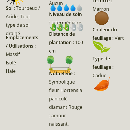
l'écorce :
Aucun
Sol :
Tourbeux /
Marron
Niveau de soin
Acide, Tout
:
Intermédiaire
type de sol
Couleur du
drainé
Distance de
Emplacements
feuillage :
Vert
plantation :
100
/ Utilisations :
cm
Massif
Type de
Isolé
feuillage :
Haie
Nota Bene :
Caduc
Symbolique
fleur Hortensia
paniculé
diamant Rouge
: amour
naissant,