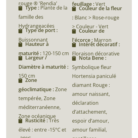
rouge ® 'Rendia'
feuillage :
Vert
Type :
Plante de la
Couleur de la fleur
famille des
:
Blanc > Rose-rouge
Hydrangeacées
> Couleur - Vert
Type de port :
Couleur de
Buissonnant
l'écorce :
Marron
Hauteur à
Intérêt décoratif :
maturité :
120-150 cm
Floraison décorative
Largeur /
Nota Bene :
Diamètre à maturité :
Symbolique fleur
150 cm
Hortensia paniculé
Zone
diamant Rouge :
géoclimatique :
Zone
amour naissant,
tempérée, Zone
déclaration
méditerranéenne,
d’attachement,
Zone océanique
Rusticité :
Très
espoir d’amour,
élevé : entre -15°C et
amour familial,