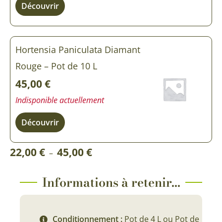
Découvrir
Hortensia Paniculata Diamant
Rouge – Pot de 10 L
45,00
€
Indisponible actuellement
Découvrir
Plage
22,00
€
45,00
€
–
de
prix :
Informations à retenir...
22,00 €
à
Conditionnement :
Pot de 4 L ou Pot de
45,00 €