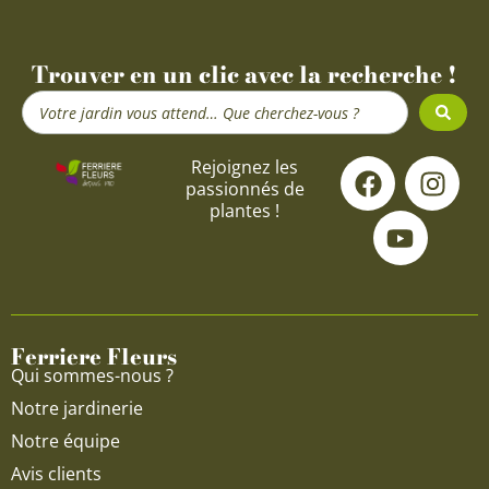
Trouver en un clic avec la recherche !
Search
...
F
Y
I
Rejoignez les
passionnés de
a
o
n
plantes !
c
u
s
e
t
t
b
u
a
o
b
g
o
e
r
Ferriere Fleurs
k
a
Qui sommes-nous ?
m
Notre jardinerie
Notre équipe
Avis clients