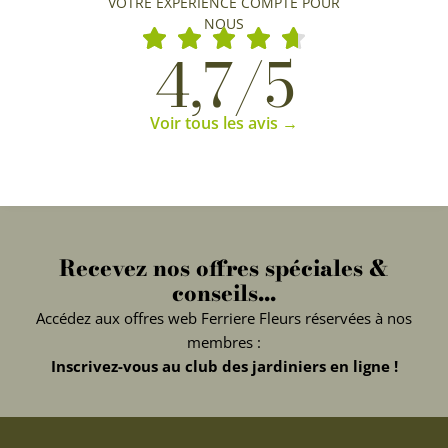
VOTRE EXPÉRIENCE COMPTE POUR
NOUS
4,7/5
Voir tous les avis →
Recevez nos offres spéciales &
conseils...
Accédez aux offres web Ferriere Fleurs réservées à nos
membres :
Inscrivez-vous au club des jardiniers en ligne !