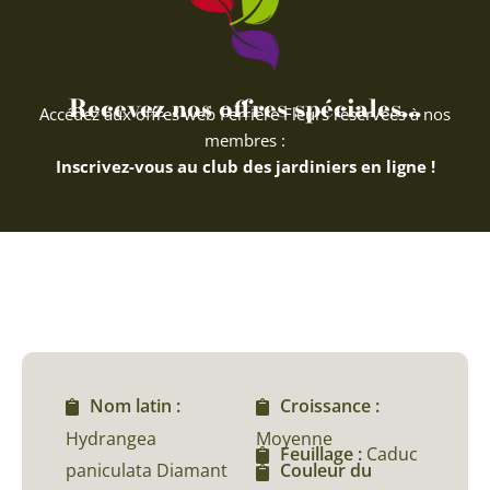
Recevez nos offres spéciales...
Accédez aux offres web Ferriere Fleurs réservées à nos
membres :
Inscrivez-vous au club des jardiniers en ligne !
Nom latin :
Croissance :
Hydrangea
Moyenne
Feuillage :
Caduc
paniculata Diamant
Couleur du