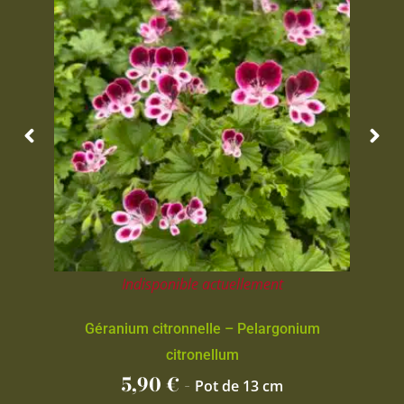
Indisponible actuellement
Géranium citronnelle – Pelargonium
citronellum
5,90
€
-
Pot de 13 cm