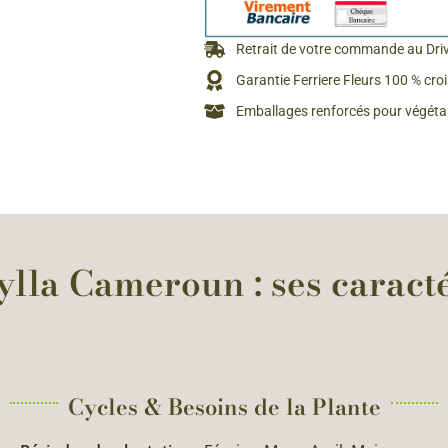
Rosiers à grosses fleurs
Semences
d’Antan
Retrait de votre commande au Dri
Rosiers parfumés
Garantie Ferriere Fleurs 100 % cro
Bulbes de
Rosiers grimpants
Emballages renforcés pour végétau
Bulbes d
la Cameroun : ses caracté
Cycles & Besoins de la Plante​