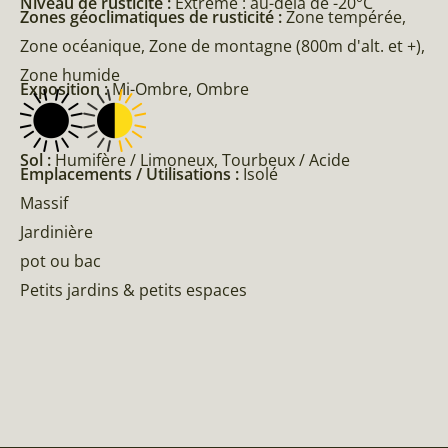
Niveau de rusticité :
Extrême : au-delà de -20°C
Zones géoclimatiques de rusticité :
Zone tempérée,
Zone océanique, Zone de montagne (800m d'alt. et +),
Zone humide
Exposition :
Mi-Ombre, Ombre
Sol :
Humifère / Limoneux, Tourbeux / Acide
Emplacements / Utilisations :
Isolé
Massif
Jardinière
pot ou bac
Petits jardins & petits espaces