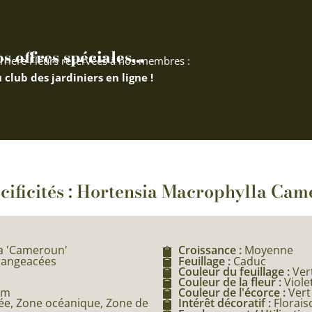
 offres spéciales...
rriere Fleurs réservées à nos membres :
 club des jardiniers en ligne !
cificités : Hortensia Macrophylla Ca
a 'Cameroun'
Croissance :
Moyenne
drangeacées
Feuillage :
Caduc
Couleur du feuillage :
Ver
Couleur de la fleur :
Viole
5m
Couleur de l'écorce :
Vert
e, Zone océanique, Zone de
Intérêt décoratif :
Florais