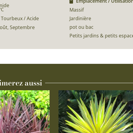
Emplacement / Utilisation
mide
°C
Massif
Jardinière
 Tourbeux / Acide
pot ou bac
, Août, Septembre
Petits jardins & petits espac
imerez aussi
Ce
produit
a
plusieurs
variations.