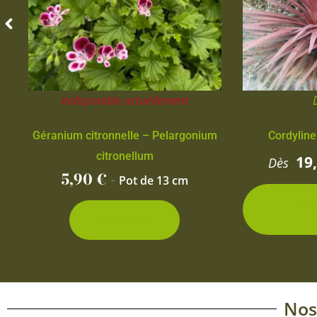
Indisponible actuellement
Géranium citronnelle – Pelargonium
Cordyline
citronellum
19
Dès
5,90
€
-
Pot de 13 cm
2 con
d
Découvrir
Nos