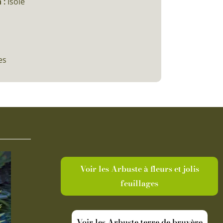
 :
Isolé
es
Voir les Arbuste à fleurs et jolis
feuillages
Voir les Arbuste terre de bruyère