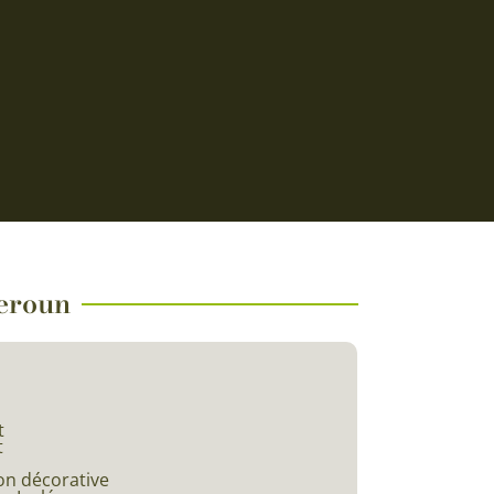
meroun
t
t
on décorative