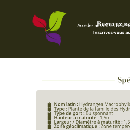
Recevez nos
Accédez aux offres web Fe
Inscrivez-vous au
Spé
Nom latin :
Hydrangea Macrophyll
Type :
Plante de la famille des Hy
Type de port :
Buissonnant
Hauteur à maturité :
1,5m
Largeur / Diamètre à maturité :
1,
Zone géoclimatique :
Zone tempéré