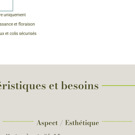
 & Graines Spéciales Fraîcheur
ve uniquement
issance et floraison
 fleurs de A à Z
x et colis sécurisés
u Potager
ristiques et besoins
Aspect / Esthétique