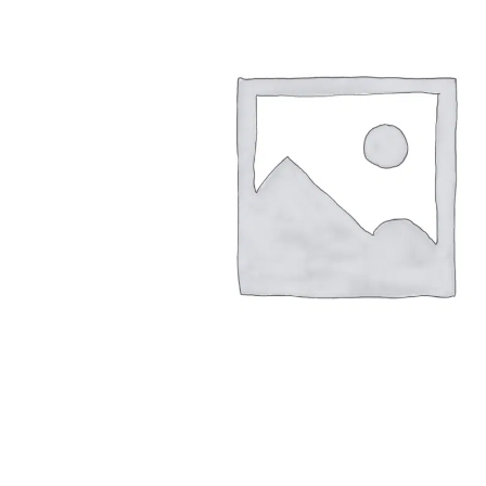
Arbustes de terre de bruyère
Plantes v
Plantes Grimpantes
Plantes v
Arbres fruitiers
Plantes v
Conifères
Plantes v
Plantes méditerranéennes et exotiques
Plantes vi
Rosiers
Plantes vi
remarqua
Plantes vi
Lavande 
Graminé