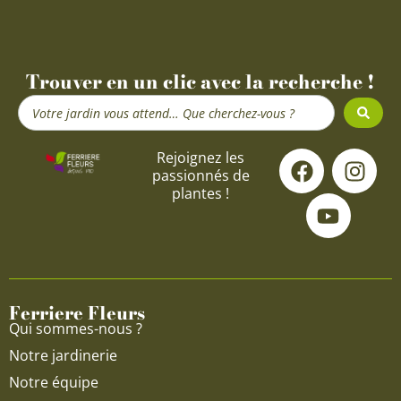
Trouver en un clic avec la recherche !
Search
...
F
Y
I
Rejoignez les
passionnés de
a
o
n
plantes !
c
u
s
e
t
t
b
u
a
o
b
g
o
e
r
Ferriere Fleurs
k
a
Qui sommes-nous ?
m
Notre jardinerie
Notre équipe