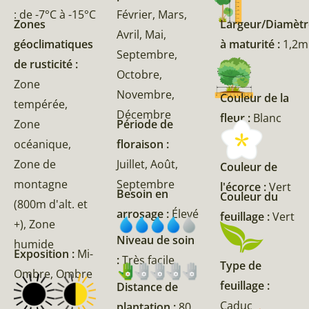
: de -7°C à -15°C
Février, Mars,
Zones
Largeur/Diamètr
Avril, Mai,
géoclimatiques
à maturité :
1,2m
Septembre,
de rusticité :
Octobre,
Zone
Novembre,
Couleur de la
tempérée,
Décembre
fleur :
Blanc
Zone
Période de
océanique,
floraison :
Zone de
Juillet, Août,
Couleur de
montagne
Septembre
l'écorce :
Vert
Besoin en
Couleur du
(800m d'alt. et
arrosage :
Élevé
feuillage :
Vert
+), Zone
Niveau de soin
humide
Exposition :
Mi-
:
Très facile
Type de
Ombre, Ombre
feuillage :
Distance de
Caduc
plantation :
80