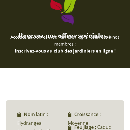
Recevez nos offres spéciales...
Accédez aux offres web Ferriere Fleurs réservées à nos
membres :
Inscrivez-vous au club des jardiniers en ligne !
Nom latin :
Croissance :
Hydrangea
Moyenne
Feuillage :
Caduc