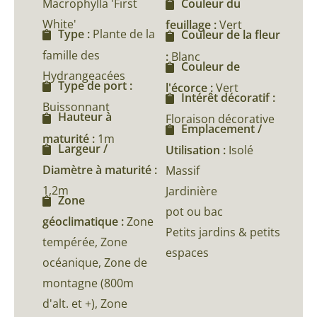
Macrophylla 'First
Couleur du
White'
feuillage :
Vert
Type :
Plante de la
Couleur de la fleur
famille des
:
Blanc
Couleur de
Hydrangeacées
Type de port :
l'écorce :
Vert
Intérêt décoratif :
Buissonnant
Hauteur à
Floraison décorative
Emplacement /
maturité :
1m
Largeur /
Utilisation :
Isolé
Diamètre à maturité :
Massif
1,2m
Jardinière
Zone
pot ou bac
géoclimatique :
Zone
Petits jardins & petits
tempérée, Zone
espaces
océanique, Zone de
montagne (800m
d'alt. et +), Zone