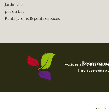
Jardinière
pot ou bac
Petits jardins & petits espaces
Recevez nos
Accédez aux offres web Fe
Inscrivez-vous au