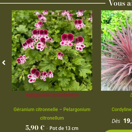
Vous a
Indisponible actuellement
Géranium citronnelle – Pelargonium
Cordyline
citronellum
19
Dès
5,90
€
-
Pot de 13 cm