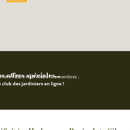
 offres spéciales...
rriere Fleurs réservées à nos membres :
 club des jardiniers en ligne !