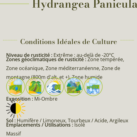
Hydrangea Paniculata
Conditions Idéales de Culture
Niveau de rusticité :
Extrême : au-delà de -20°C
Zones géoclimatiques de rusticité :
Zone tempérée,
Zone océanique, Zone méditerranéenne, Zone de
montagne (800m d'alt. et +), Zone humide
Exposition :
Mi-Ombre
Sol :
Humifère / Limoneux, Tourbeux / Acide, Argileux
Emplacements / Utilisations :
Isolé
Massif