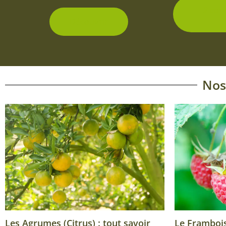
2 con
d
Découvrir
Nos
Les Agrumes (Citrus) : tout savoir
Le Framboisi