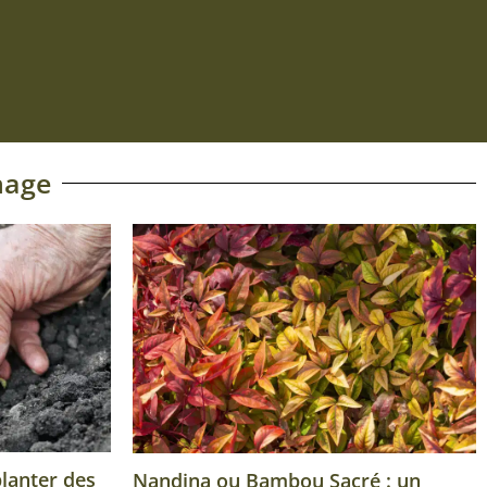
Ajouter au panier
nage
planter des
Nandina ou Bambou Sacré : un