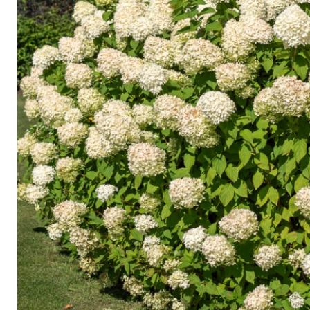
Arbustes de terre de bruyère
Plantes v
Plantes Grimpantes
Plantes v
Arbres fruitiers
Plantes v
Conifères
Plantes v
Plantes méditerranéennes et exotiques
Plantes vi
Rosiers
Plantes vi
remarqua
Plantes vi
Lavande 
Graminé