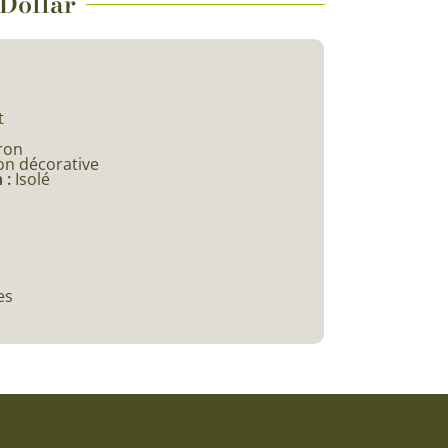
 Dollar
t
c
ron
on décorative
 :
Isolé
es