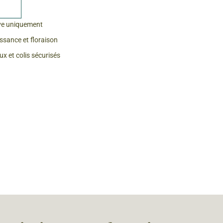
 & Graines Spéciales Fraîcheur
ve uniquement
issance et floraison
 fleurs de A à Z
x et colis sécurisés
u Potager