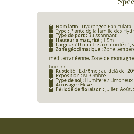
Spéc
Nom latin :
Hydrangea Paniculata 'S
Type :
Plante de la famille des Hy
Type de port :
Buissonnant
Hauteur à maturité :
1,5m
Largeur / Diamètre à maturité :
1,
Zone géoclimatique :
Zone tempéré
méditerranéenne, Zone de montagne (
humide
Rusticité :
Extrême : au-delà de -20
Exposition :
Mi-Ombre
Type de sol :
Humifère / Limoneux, 
Arrosage :
Élevé
Période de floraison :
Juillet, Août