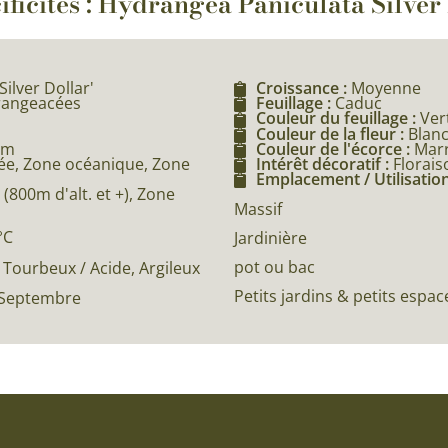
ificités : Hydrangea Paniculata Silver
ilver Dollar'
Croissance :
Moyenne
drangeacées
Feuillage :
Caduc
Couleur du feuillage :
Ver
Couleur de la fleur :
Blan
5m
Couleur de l'écorce :
Mar
e, Zone océanique, Zone
Intérêt décoratif :
Florais
Emplacement / Utilisation
800m d'alt. et +), Zone
Massif
°C
Jardinière
pot ou bac
Tourbeux / Acide, Argileux
Petits jardins & petits espac
, Septembre