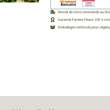
Rosiers à grosses fleurs
Semences
d’Antan
Retrait de votre commande au Dri
Rosiers parfumés
Garantie Ferriere Fleurs 100 % cro
Bulbes de
Rosiers grimpants
Emballages renforcés pour végétau
Bulbes d