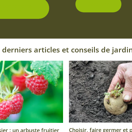
produit
Découvrir
ditionnements
isponibles
 derniers articles et conseils de jardi
Choisir, faire germer et 
er : un arbuste fruitier