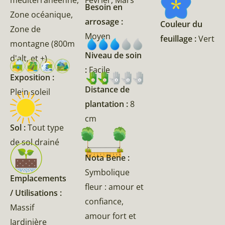
Besoin en
Zone océanique,
arrosage :
Couleur du
Zone de
Moyen
feuillage :
Vert
montagne (800m
Niveau de soin
d'alt, et +)
:
Facile
Exposition :
Distance de
Plein soleil
plantation :
8
cm
Sol :
Tout type
de sol drainé
Nota Bene :
Symbolique
Emplacements
fleur : amour et
/ Utilisations :
confiance,
Massif
amour fort et
Jardinière