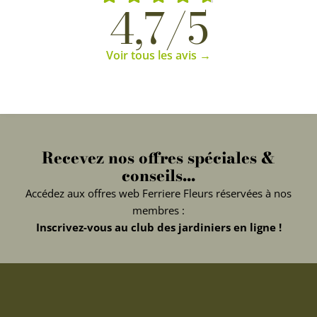
4,7/5
Voir tous les avis →
Recevez nos offres spéciales &
conseils...
Accédez aux offres web Ferriere Fleurs réservées à nos
membres :
Inscrivez-vous au club des jardiniers en ligne !