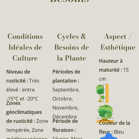
Conditions
Cycles &
Aspect /
Idéales de
Besoins de
Esthétique
Culture
la Plante​
Hauteur à
maturité :
15
Niveau de
Périodes de
cm
rusticité :
Très
plantation :
élevé : entre
Septembre,
-15°C et -20°C
Octobre,
Zones
Novembre,
géoclimatiques
Décembre
de rusticité :
Zone
Période de
Couleur de la
tempérée, Zone
floraison :
fleur :
Bleu
méditerranéenne,
Février, Mars