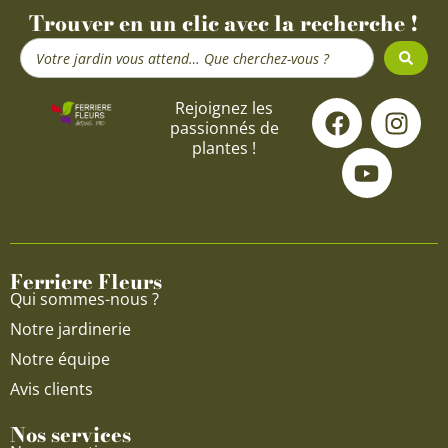
Trouver en un clic avec la recherche !
Search
...
F
Y
I
Rejoignez les
passionnés de
a
o
n
plantes !
c
u
s
e
t
t
b
u
a
o
b
g
o
e
r
Ferriere Fleurs
k
a
Qui sommes-nous ?
m
Notre jardinerie
Notre équipe
Avis clients
Nos services