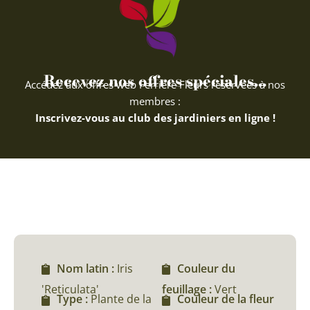
Recevez nos offres spéciales...
Accédez aux offres web Ferriere Fleurs réservées à nos
membres :
Inscrivez-vous au club des jardiniers en ligne !
Nom latin :
Iris
Couleur du
'Reticulata'
feuillage :
Vert
Type :
Plante de la
Couleur de la fleur