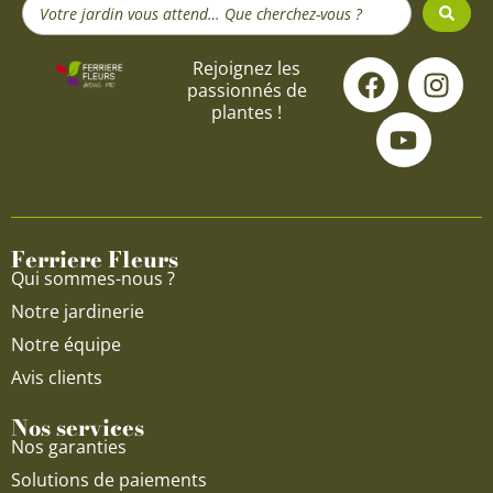
Search
...
F
Y
I
Rejoignez les
passionnés de
a
o
n
plantes !
c
u
s
e
t
t
b
u
a
o
b
g
o
e
r
Ferriere Fleurs
k
a
Qui sommes-nous ?
m
Notre jardinerie
Notre équipe
Avis clients
Nos services
Nos garanties
Solutions de paiements