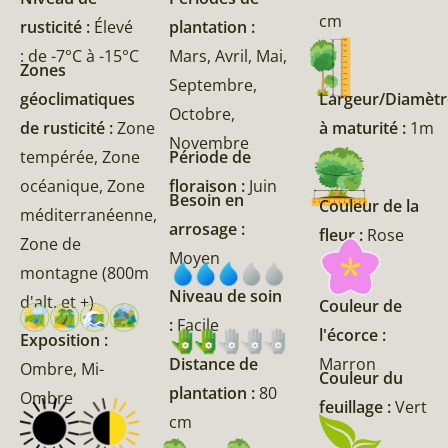
cm
rusticité :
Élevé
plantation :
: de -7°C à -15°C
Mars, Avril, Mai,
Zones
Septembre,
géoclimatiques
Largeur/Diamètr
Octobre,
de rusticité :
Zone
à maturité :
1m
Novembre
tempérée, Zone
Période de
océanique, Zone
floraison :
Juin
Besoin en
Couleur de la
méditerranéenne,
arrosage :
fleur :
Rose
Zone de
Moyen
montagne (800m
Niveau de soin
d'alt. et +)
Couleur de
:
Facile
l'écorce :
Exposition :
Marron
Distance de
Ombre, Mi-
Couleur du
plantation :
80
Ombre
feuillage :
Vert
cm