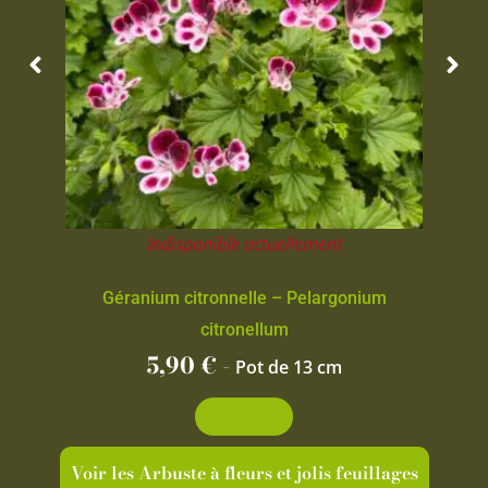
Indisponible actuellement
Géranium citronnelle – Pelargonium
citronellum
5,90
€
-
Pot de 13 cm
Découvrir
Voir les Arbuste à fleurs et jolis feuillages