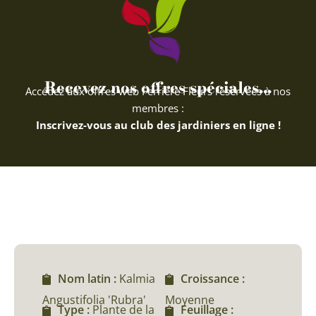
Recevez nos offres spéciales...
Accédez aux offres web Ferriere Fleurs réservées à nos
membres :
Inscrivez-vous au club des jardiniers en ligne !
Nom latin :
Kalmia
Croissance :
Angustifolia 'Rubra'
Moyenne
Type :
Plante de la
Feuillage :