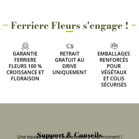
Ferriere Fleurs s'engage !
GARANTIE
RETRAIT
EMBALLAGES
FERRIERE
GRATUIT AU
RENFORCÉS
FLEURS 100 %
DRIVE
POUR
CROISSANCE ET
UNIQUEMENT
VÉGÉTAUX
FLORAISON
ET COLIS
SÉCURISÉS
Support & Conseils
Une équipe prête à vous assister à tout moment !