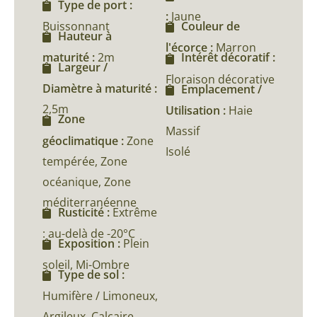
Type de port :
:
Jaune
Buissonnant
Couleur de
Hauteur à
l'écorce :
Marron
maturité :
2m
Intérêt décoratif :
Largeur /
Floraison décorative
Diamètre à maturité :
Emplacement /
2,5m
Utilisation :
Haie
Zone
Massif
géoclimatique :
Zone
Isolé
tempérée, Zone
océanique, Zone
méditerranéenne
Rusticité :
Extrême
: au-delà de -20°C
Exposition :
Plein
soleil, Mi-Ombre
Type de sol :
Humifère / Limoneux,
Argileux, Calcaire,