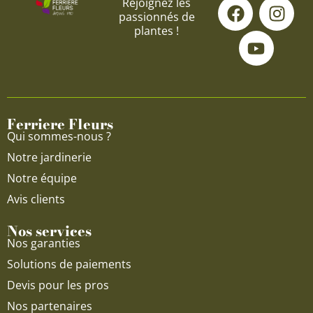
F
Y
I
Rejoignez les
passionnés de
a
o
n
plantes !
c
u
s
e
t
t
b
u
a
o
b
g
o
e
r
Ferriere Fleurs
k
a
Qui sommes-nous ?
m
Notre jardinerie
Notre équipe
Avis clients
Nos services
Nos garanties
Solutions de paiements
Devis pour les pros
Nos partenaires