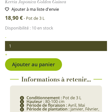
Kerria Japonica Golden Guinea
Ajouter à ma liste d'envie
18,90
€
-
Pot de 3 L
quantité
Disponibilité :
10 en stock
de
Kerria
-
Japonica
Golden
Guinea
+
Ajouter au panier
Informations à retenir...
Conditionnement :
Pot de 3 L
Hauteur :
80-100 cm
Période de floraison :
Avril, Mai
Période de plantation :
Janvier, Février,