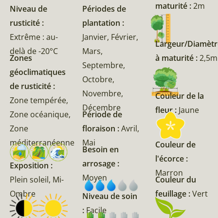
maturité :
2m
Niveau de
Périodes de
rusticité :
plantation :
Extrême : au-
Janvier, Février,
Largeur/Diamètr
delà de -20°C
Mars,
Zones
à maturité :
2,5m
Septembre,
géoclimatiques
Octobre,
de rusticité :
Novembre,
Couleur de la
Zone tempérée,
Décembre
fleur :
Jaune
Zone océanique,
Période de
Zone
floraison :
Avril,
méditerranéenne
Mai
Couleur de
Besoin en
l'écorce :
arrosage :
Exposition :
Marron
Moyen
Couleur du
Plein soleil, Mi-
feuillage :
Vert
Ombre
Niveau de soin
:
Facile