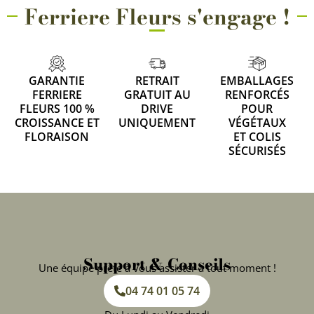
Ferriere Fleurs s'engage !
GARANTIE
RETRAIT
EMBALLAGES
FERRIERE
GRATUIT AU
RENFORCÉS
FLEURS 100 %
DRIVE
POUR
CROISSANCE ET
UNIQUEMENT
VÉGÉTAUX
FLORAISON
ET COLIS
SÉCURISÉS
Support & Conseils
Une équipe prête à vous assister à tout moment !
04 74 01 05 74