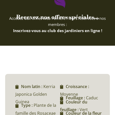
Recevez nos offres spéciales...
Accédez aux offres web Ferriere Fleurs réservées à nos
membres :
Inscrivez-vous au club des jardiniers en ligne !
Nom latin :
Kerria
Croissance :
Japonica Golden
Moyenne
Feuillage :
Caduc
Guinea
Couleur du
Type :
Plante de la
feuillage :
Vert
famille des Rosaceae
Couleur de la fleur