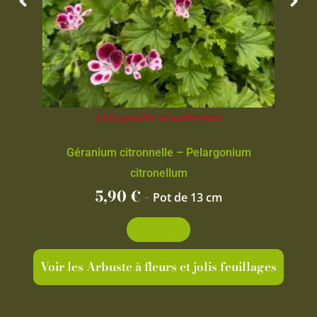
Indisponible actuellement
Géranium citronnelle – Pelargonium
citronellum
5,90
€
-
Pot de 13 cm
Découvrir
Voir les Arbuste à fleurs et jolis feuillages