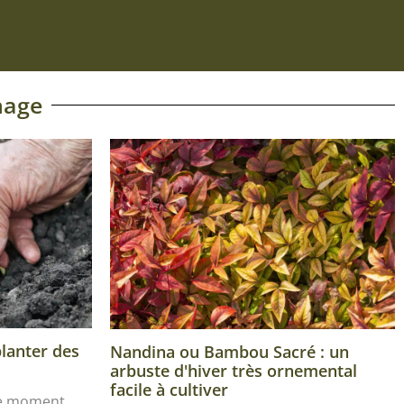
nage
planter des
Nandina ou Bambou Sacré : un
arbuste d'hiver très ornemental
facile à cultiver
le moment