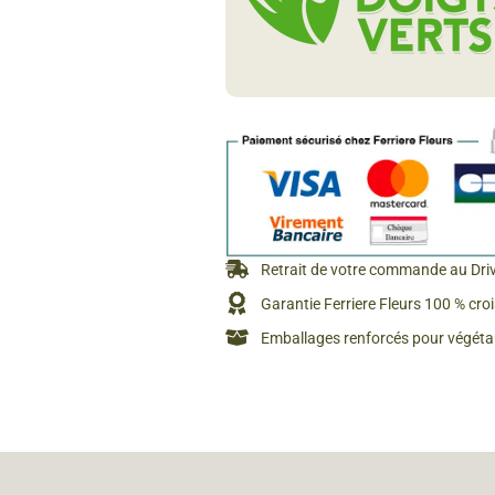
Rosiers à grosses fleurs
Semences
d’Antan
Rosiers parfumés
Bulbes de
Rosiers grimpants
Bulbes d
Retrait de votre commande au Dri
Garantie Ferriere Fleurs 100 % cro
Emballages renforcés pour végétau