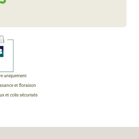
 & Graines Spéciales Fraîcheur
 fleurs de A à Z
u Potager
ve uniquement
issance et floraison
x et colis sécurisés