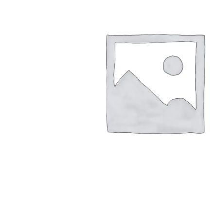
Arbustes de terre de bruyère
Plantes v
Plantes Grimpantes
Plantes v
Arbres fruitiers
Plantes v
Conifères
Plantes v
Plantes méditerranéennes et exotiques
Plantes vi
Rosiers
Plantes vi
remarqua
Plantes vi
Lavande 
Graminé