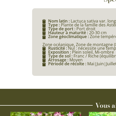
Nom latin :
Lactuca sativa var. lon
Type :
Plante de la famille des Ast
Type de port :
Port droit
Hauteur à maturité :
20-30 cm
Zone géoclimatique :
Zone tempéré
Zone océanique, Zone de montagne (80
Rusticité :
Nul : nécessite une tem
Exposition :
Plein soleil, Mi-ombre
Type de sol :
Franc / Riche (équilibr
Arrosage :
Moyen
Période de récolte :
Mai|Juin|Juil
Vous a