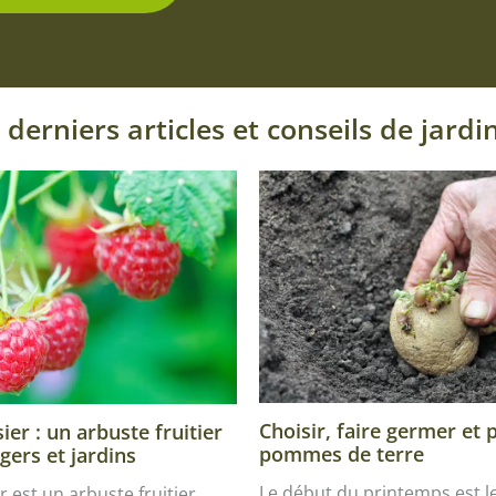
 derniers articles et conseils de jardi
Choisir, faire germer et 
er : un arbuste fruitier
pommes de terre
gers et jardins
Le début du printemps est 
r est un arbuste fruitier