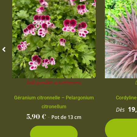
Indisponible actuellement
Géranium citronnelle – Pelargonium
Cordyline
citronellum
19
Dès
5,90
€
-
Pot de 13 cm
2 con
d
Découvrir