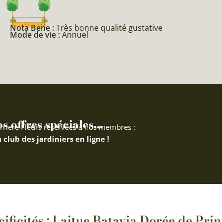
Nota Bene :
Très bonne qualité gustative
Mode de vie :
Annuel
 offres spéciales...
rriere Fleurs réservées à nos membres :
 club des jardiniers en ligne !
ificités : Laitue Batavia Dorée de Pri