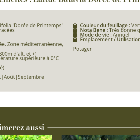
gifolia 'Dorée de Printemps'
Couleur du feuillage :
Ver
éracées
Nota Bene :
Très bonne q
Mode de vie :
Annuel
Emplacement / Utilisation
e, Zone méditerranéenne,
Potager
0m d'alt, et +)
pérature supérieure à 0°C
é)
let|Août|Septembre
imerez aussi
Ce