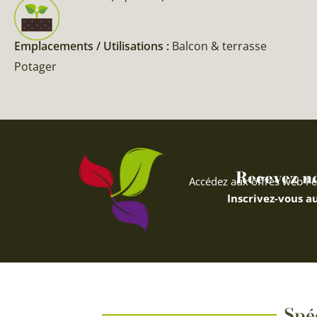
Emplacements / Utilisations :
Balcon & terrasse
Potager
Recevez nos
Accédez aux offres web Fe
Inscrivez-vous au
Spéc